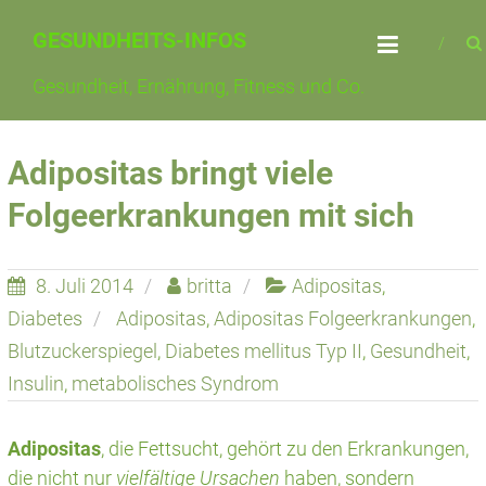
Skip
GESUNDHEITS-INFOS
to
content
Gesundheit, Ernährung, Fitness und Co.
Adipositas bringt viele
Folgeerkrankungen mit sich
8. Juli 2014
britta
Adipositas
,
Diabetes
Adipositas
,
Adipositas Folgeerkrankungen
,
Blutzuckerspiegel
,
Diabetes mellitus Typ II
,
Gesundheit
,
Insulin
,
metabolisches Syndrom
Adipositas
, die Fettsucht, gehört zu den Erkrankungen,
die nicht nur
vielfältige Ursachen
haben, sondern