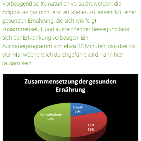
Vorbeugend sollte natürlich versucht werden, die
Adipositas gar nicht erst entstehen
zu lassen. Mit einer
gesunden Ernährung, die sich wie folgt
zusammensetzt, und ausreichender Bewegung lässt
sich der Erkrankung vorbeugen. Ein
Ausdauerprogramm von etwa 30 Minuten, das drei bis
vier Mal wöchentlich durchgeführt wird, kann hier
ratsam sein.