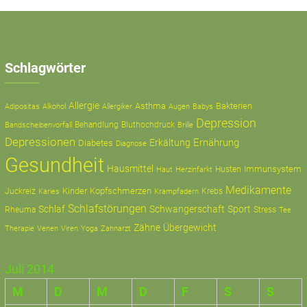
Schlagwörter
Allergie
Asthma
Bakterien
Adipositas
Alkohol
Allergiker
Augen
Babys
Depression
Behandlung
Bluthochdruck
Bandscheibenvorfall
Brille
Depressionen
Ernährung
Erkältung
Diabetes
Diagnose
Gesundheit
Hausmittel
Immunsystem
Husten
Haut
Herzinfarkt
Medikamente
Kinder
Kopfschmerzen
Juckreiz
Krampfadern
Krebs
Karies
Schlafstörungen
Schlaf
Schwangerschaft
Sport
Rheuma
Stress
Tee
Zähne
Übergewicht
Therapie
Zahnarzt
Venen
Viren
Yoga
Juli 2014
M
D
M
D
F
S
S