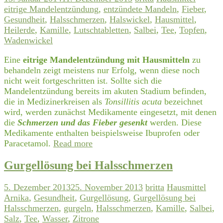
eitrige Mandelentzündung
,
entzündete Mandeln
,
Fieber
,
Gesundheit
,
Halsschmerzen
,
Halswickel
,
Hausmittel
,
Heilerde
,
Kamille
,
Lutschtabletten
,
Salbei
,
Tee
,
Topfen
,
Wadenwickel
Eine
eitrige Mandelentzündung mit Hausmitteln
zu
behandeln zeigt meistens nur Erfolg, wenn diese noch
nicht weit fortgeschritten ist. Sollte sich die
Mandelentzündung bereits im akuten Stadium befinden,
die in Medizinerkreisen als
Tonsillitis acuta
bezeichnet
wird, werden zunächst Medikamente eingesetzt, mit denen
die
Schmerzen und das Fieber gesenkt
werden. Diese
Medikamente enthalten beispielsweise Ibuprofen
oder
Paracetamol.
Read more
Gurgellösung bei Halsschmerzen
5. Dezember 2013
25. November 2013
britta
Hausmittel
Arnika
,
Gesundheit
,
Gurgellösung
,
Gurgellösung bei
Halsschmerzen
,
gurgeln
,
Halsschmerzen
,
Kamille
,
Salbei
,
Salz
,
Tee
,
Wasser
,
Zitrone