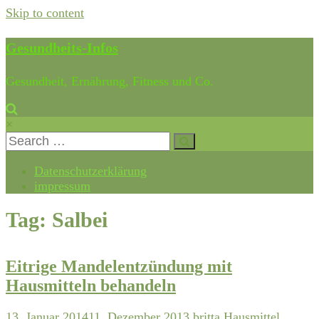
Skip to content
Gesundheits-Infos
Gesundheit, Ernährung, Fitness und Co.
×
Datenschutzerklärung
impressum
Tag: Salbei
Eitrige Mandelentzündung mit
Hausmitteln behandeln
13. Januar 2014
11. Dezember 2013
britta
Hausmittel