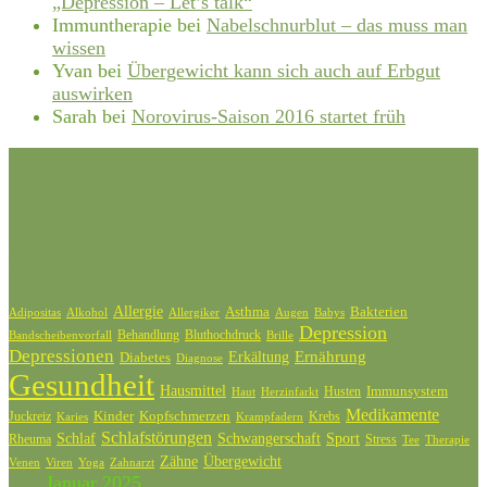
„Depression – Let’s talk“
Immuntherapie
bei
Nabelschnurblut – das muss man
wissen
Yvan
bei
Übergewicht kann sich auch auf Erbgut
auswirken
Sarah
bei
Norovirus-Saison 2016 startet früh
Schlagwörter
Allergie
Bakterien
Asthma
Adipositas
Alkohol
Allergiker
Augen
Babys
Depression
Behandlung
Bluthochdruck
Bandscheibenvorfall
Brille
Depressionen
Ernährung
Diabetes
Erkältung
Diagnose
Gesundheit
Hausmittel
Husten
Immunsystem
Haut
Herzinfarkt
Medikamente
Kinder
Kopfschmerzen
Juckreiz
Krebs
Karies
Krampfadern
Schlafstörungen
Schlaf
Schwangerschaft
Sport
Rheuma
Stress
Tee
Therapie
Zähne
Übergewicht
Venen
Zahnarzt
Viren
Yoga
Januar 2025