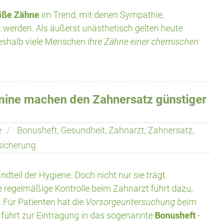
iße Zähne
im Trend, mit denen Sympathie,
t werden. Als äußerst unästhetisch gelten heute
weshalb viele Menschen ihre
Zähne einer chemischen
mine machen den Zahnersatz günstiger
e
Bonusheft
,
Gesundheit
,
Zahnarzt
,
Zahnersatz
,
sicherung
andteil der Hygiene. Doch nicht nur sie trägt
e regelmäßige Kontrolle beim Zahnarzt führt dazu,
 Für Patienten hat die
Vorsorgeuntersuchung beim
e führt zur Eintragung in das sogenannte
Bonusheft
-