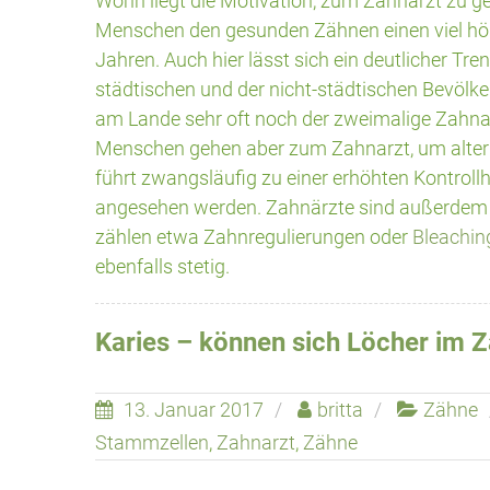
Worin liegt die Motivation, zum Zahnarzt zu 
Menschen den gesunden Zähnen einen viel höh
Jahren. Auch hier lässt sich ein deutlicher Tr
städtischen und der nicht-städtischen Bevölker
am Lande sehr oft noch der zweimalige Zahnarz
Menschen gehen aber zum Zahnarzt, um
alte
führt zwangsläufig zu einer erhöhten Kontrol
angesehen werden. Zahnärzte sind außerdem 
zählen etwa Zahnregulierungen oder
Bleachi
ebenfalls stetig.
Karies – können sich Löcher im Z
13. Januar 2017
britta
Zähne
Stammzellen
,
Zahnarzt
,
Zähne