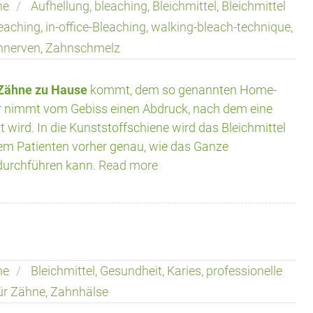
ne
Aufhellung
,
bleaching
,
Bleichmittel
,
Bleichmittel
eaching
,
in-office-Bleaching
,
walking-bleach-technique
,
nnerven
,
Zahnschmelz
 Zähne zu Hause
kommt, dem so genannten Home-
Er nimmt vom Gebiss einen Abdruck, nach dem eine
t wird. In die Kunststoffschiene wird das Bleichmittel
dem Patienten vorher genau, wie das Ganze
 durchführen kann.
Read more
ne
Bleichmittel
,
Gesundheit
,
Karies
,
professionelle
für Zähne
,
Zahnhälse