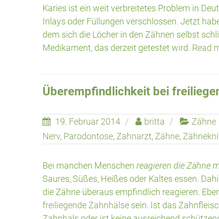
Karies ist ein weit verbreitetes Problem in De
Inlays oder Füllungen verschlossen. Jetzt hab
dem sich die Löcher in den Zähnen selbst sch
Medikament, das derzeit getestet wird.
Read 
Überempfindlichkeit bei freilieg
19. Februar 2014
britta
Zähne
Nerv
,
Parodontose
,
Zahnarzt
,
Zähne
,
Zähnekni
Bei manchen Menschen
reagieren die Zähne 
Saures, Süßes, Heißes oder Kaltes essen. Dahi
die Zähne überaus empfindlich reagieren. Eben
freiliegende Zahnhälse
sein. Ist das Zahnflei
Zahnhals oder ist keine ausreichend schütze