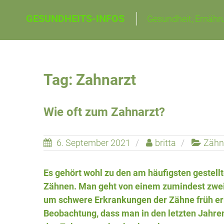
Skip
GESUNDHEITS-INFOS
Gesundheit, Ernähru
to
content
Tag: Zahnarzt
Wie oft zum Zahnarzt?
6. September 2021
britta
Zähn
Es gehört wohl zu den am häufigsten geste
Zähnen. Man geht von einem zumindest zwei
um schwere Erkrankungen der Zähne früh erk
Beobachtung, dass man in den letzten Jahre