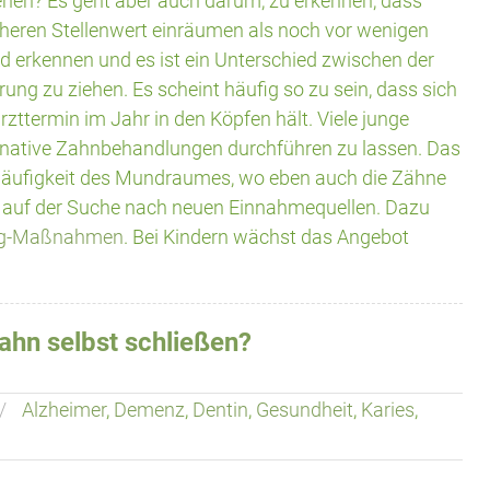
gehen? Es geht aber auch darum, zu erkennen, dass
eren Stellenwert einräumen als noch vor wenigen
end erkennen und es ist ein Unterschied zwischen der
ung zu ziehen. Es scheint häufig so zu sein, dass sich
ttermin im Jahr in den Köpfen hält. Viele junge
rnative Zahnbehandlungen
durchführen zu lassen. Das
lhäufigkeit des Mundraumes, wo eben auch die Zähne
auf der Suche nach neuen Einnahmequellen. Dazu
ng-Maßnahmen
. Bei Kindern wächst das Angebot
ahn selbst schließen?
Alzheimer
,
Demenz
,
Dentin
,
Gesundheit
,
Karies
,