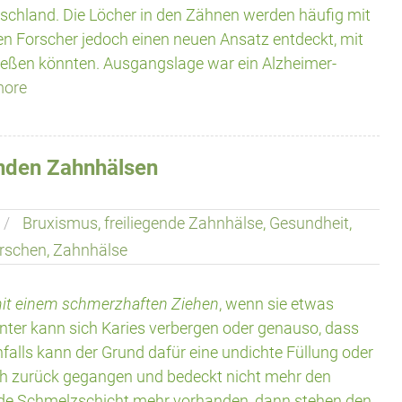
utschland. Die Löcher in den Zähnen werden häufig mit
en Forscher jedoch einen neuen Ansatz entdeckt, mit
ließen könnten. Ausgangslage war ein Alzheimer-
more
enden Zahnhälsen
Bruxismus
,
freiliegende Zahnhälse
,
Gesundheit
,
rschen
,
Zahnhälse
mit einem schmerzhaften Ziehen
, wenn sie etwas
nter kann sich Karies verbergen oder genauso, dass
falls kann der Grund dafür eine undichte Füllung oder
sch zurück gegangen und bedeckt nicht mehr den
nde Schmelzschicht mehr vorhanden, dann stehen den