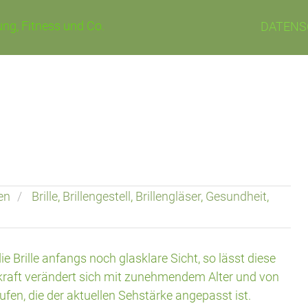
ng, Fitness und Co.
DATENS
en
Brille
,
Brillengestell
,
Brillengläser
,
Gesundheit
,
ie Brille anfangs noch glasklare Sicht, so lässt diese
kraft verändert sich mit zunehmendem Alter und von
kaufen, die der aktuellen Sehstärke angepasst ist.