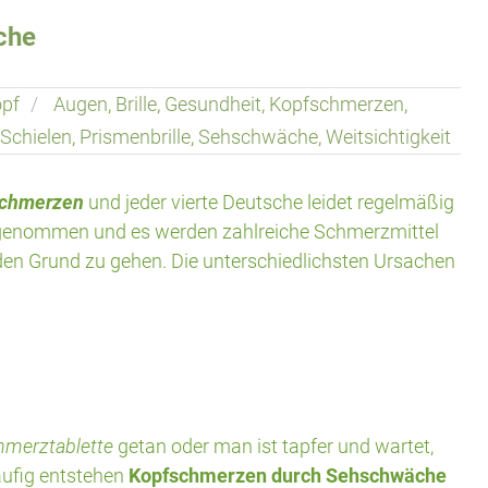
che
pf
Augen
,
Brille
,
Gesundheit
,
Kopfschmerzen
,
 Schielen
,
Prismenbrille
,
Sehschwäche
,
Weitsichtigkeit
schmerzen
und jeder vierte Deutsche leidet regelmäßig
ingenommen und es werden zahlreiche Schmerzmittel
n Grund zu gehen. Die unterschiedlichsten Ursachen
chmerztablette
getan oder man ist tapfer und wartet,
äufig entstehen
Kopfschmerzen durch Sehschwäche