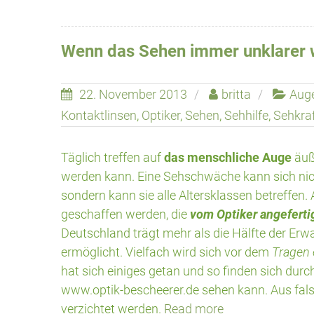
Wenn das Sehen immer unklarer 
22. November 2013
britta
Aug
Kontaktlinsen
,
Optiker
,
Sehen
,
Sehhilfe
,
Sehkra
Täglich treffen auf
das menschliche Auge
äuße
werden kann. Eine Sehschwäche kann sich ni
sondern kann sie alle Altersklassen betreffen. 
geschaffen werden, die
vom Optiker angeferti
Deutschland trägt mehr als die Hälfte der Erw
ermöglicht. Vielfach wird sich vor dem
Tragen e
hat sich einiges getan und so finden sich dur
www.optik-bescheerer.de sehen kann. Aus falsche
verzichtet werden.
Read more