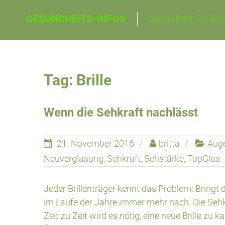
Skip
GESUNDHEITS-INFOS
Gesundheit, Ernähru
to
content
Tag: Brille
Wenn die Sehkraft nachlässt
21. November 2016
britta
Aug
Neuverglasung
,
Sehkraft
,
Sehstärke
,
TopGlas
Jeder Brillenträger kennt das Problem: Bringt d
im Laufe der Jahre immer mehr nach. Die Seh
Zeit zu Zeit wird es nötig, eine neue Brille zu 