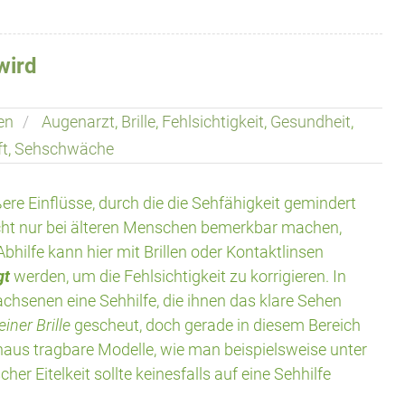
wird
en
Augenarzt
,
Brille
,
Fehlsichtigkeit
,
Gesundheit
,
ft
,
Sehschwäche
re Einflüsse, durch die die Sehfähigkeit gemindert
cht nur bei älteren Menschen bemerkbar machen,
Abhilfe kann hier mit Brillen oder Kontaktlinsen
gt
werden, um die Fehlsichtigkeit zu korrigieren. In
achsenen eine Sehhilfe, die ihnen das klare Sehen
iner Brille
gescheut, doch gerade in diesem Bereich
chaus tragbare Modelle, wie man beispielsweise unter
r Eitelkeit sollte keinesfalls auf eine Sehhilfe