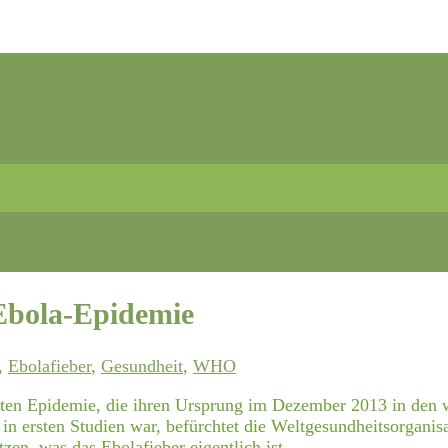
Ebola-Epidemie
,
Ebolafieber
,
Gesundheit
,
WHO
ten Epidemie, die ihren Ursprung im Dezember 2013 in den w
 in ersten Studien war, befürchtet die Weltgesundheitsorgan
zen, was das Ebolafieber eigentlich ist.