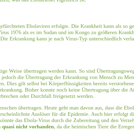
efürchteten Ebolaviren erfolgte. Die Krankheit kann als so g
 Virus 1976 als es im Sudan und im Kongo zu größeren Krank
Die Erkrankung kann je nach Virus-Typ unterschiedlich verlau
elfältige Weise übertragen werden kann. So sind Übertragung
 jedoch die Übertragung der Erkrankung von Mensch zu Mensc
. Dies gilt selbst bei Körperflüssigkeiten bereits verstorbe
Erkrankung. Bisher konnte noch keine Übertragung über die A
rechen oder Durchfall freigesetzt werden.
Menschen übertragen. Heute geht man davon aus, dass die Eb
cheinlichste Auslöser für die Epidemie. Auch hier erfolgt d
s könnte das Ebola-Virus durch die Zubereitung und den Verze
n quasi nicht vorhanden
, da die heimischen Tiere die Erreger