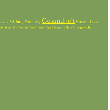
Gesundheit
Ernährung
Erkältung
Hausmittel
iagnose
Haut
ort
Zähne
Übergewicht
Stress
Tee
Therapie
Venen
Zahnarzt
Viren
Yoga