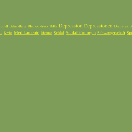
Depression
Depressionen
Diabetes
Behandlung
Bluthochdruck
orfall
Brille
D
Medikamente
Schlafstörungen
Schlaf
Schwangerschaft
Sp
Krebs
Rheuma
rn