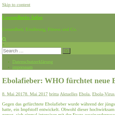
Skip to content
Gesundheits-Infos
Gesundheit, Ernährung, Fitness und Co.
×
Datenschutzerklärung
impressum
Ebolafieber: WHO fürchtet neue 
8. Mai 2017
8. Mai 2017
britta
Aktuelles
Ebola
,
Ebola-Virus
Gegen das gefürchtete Ebolafieber wurde während der jüngs
hatte, ein Impfstoff entwickelt. Obwohl dieser hochwirksam
genug, sich einmal intensiver mit der Frage auseinanderzuset