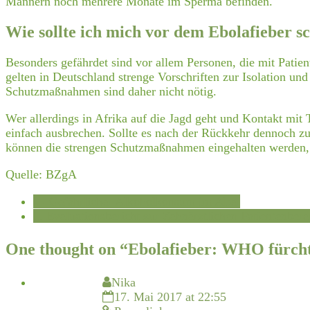
Männern noch mehrere Monate im Sperma befinden.
Wie sollte ich mich vor dem Ebolafieber s
Besonders gefährdet sind vor allem Personen, die mit Patien
gelten in Deutschland strenge Vorschriften zur Isolation un
Schutzmaßnahmen sind daher nicht nötig.
Wer allerdings in Afrika auf die Jagd geht und Kontakt mit 
einfach ausbrechen. Sollte es nach der Rückkehr dennoch 
können die strengen Schutzmaßnahmen eingehalten werden, 
Quelle: BZgA
←
Gefährlicher Alkoholkonsum im Alter
1. Evaluationsbericht zur Zahnärztlichen Patientenbera
One thought on “
Ebolafieber: WHO fürcht
Nika
17. Mai 2017 at 22:55