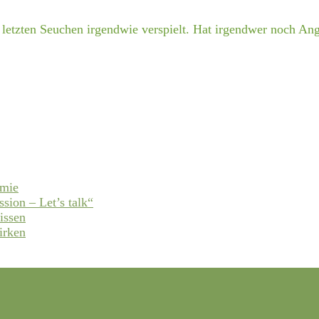
letzten Seuchen irgendwie verspielt. Hat irgendwer noch An
emie
ssion – Let’s talk“
issen
irken