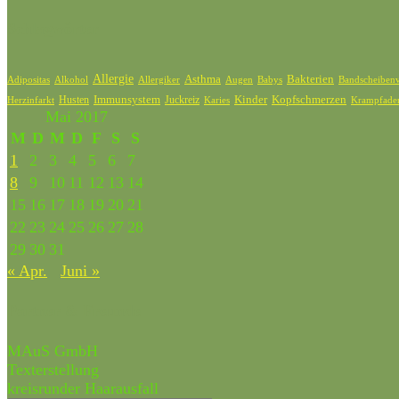
Schlagwörter
Allergie
Bakterien
Asthma
Adipositas
Alkohol
Allergiker
Bandscheibenv
Augen
Babys
Kinder
Kopfschmerzen
Husten
Immunsystem
Juckreiz
Karies
Krampfade
Herzinfarkt
Mai 2017
M
D
M
D
F
S
S
1
2
3
4
5
6
7
8
9
10
11
12
13
14
15
16
17
18
19
20
21
22
23
24
25
26
27
28
29
30
31
« Apr.
Juni »
Partner & Freunde
MAuS GmbH
Texterstellung
kreisrunder Haarausfall