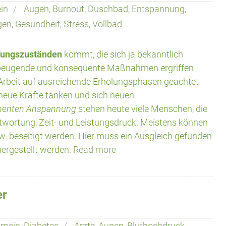
in
Augen
,
Burnout
,
Duschbad
,
Entspannung
,
gen
,
Gesundheit
,
Stress
,
Vollbad
fungszuständen
kommt, die sich ja bekanntlich
vorbeugende und konsequente Maßnahmen ergriffen
er Arbeit auf ausreichende Erholungsphasen geachtet
neue Kräfte tanken und sich neuen
nenten Anspannung
stehen heute viele Menschen, die
twortung, Zeit- und Leistungsdruck. Meistens können
w. beseitigt werden. Hier muss ein Ausgleich gefunden
hergestellt werden.
Read more
er
emein
,
Diabetes
Ärzte
,
Augen
,
Bluthochdruck
,