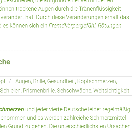
g beschrieben, die aufgrund einer verminderten
önnen trockene Augen durch die Tränenflüssigkeit
 verändert hat. Durch diese Veränderungen erhält das
d es können sich ein
Fremdkörpergefühl, Rötungen
che
pf
Augen
,
Brille
,
Gesundheit
,
Kopfschmerzen
,
 Schielen
,
Prismenbrille
,
Sehschwäche
,
Weitsichtigkeit
schmerzen
und jeder vierte Deutsche leidet regelmäßig
ingenommen und es werden zahlreiche Schmerzmittel
n Grund zu gehen. Die unterschiedlichsten Ursachen