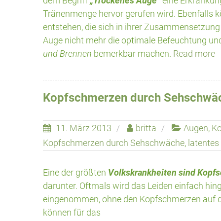
dem Begriff
„Trockenes Auge“
eine Erkrankun
Tränenmenge hervor gerufen wird. Ebenfalls k
entstehen, die sich in ihrer Zusammensetzung
Auge nicht mehr die optimale Befeuchtung un
und Brennen
bemerkbar machen.
Read more
Kopfschmerzen durch Sehschwä
11. März 2013
britta
Augen
,
Ko
Kopfschmerzen durch Sehschwäche
,
latentes
Eine der größten
Volkskrankheiten sind Kopf
darunter. Oftmals wird das Leiden einfach h
eingenommen, ohne den Kopfschmerzen auf de
können für das