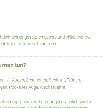
tlich des eingesetzten Lasers und vieler weiterer
iede kurz aufführen.
Read more
n man tun?
en
Augen
,
Gesundheit
,
Sehkraft
,
Tränen
,
ugen
,
trockenes Auge
,
Wechseljahre
enehm empfunden und umgangssprachlich wird mit