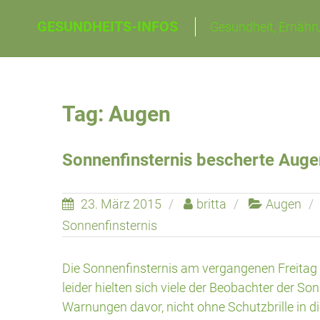
Skip
GESUNDHEITS-INFOS
Gesundheit, Ernähru
to
content
Tag: Augen
Sonnenfinsternis bescherte Auge
23. März 2015
britta
Augen
Sonnenfinsternis
Die Sonnenfinsternis am vergangenen Freitag
leider hielten sich viele der Beobachter der 
Warnungen davor, nicht ohne Schutzbrille in d