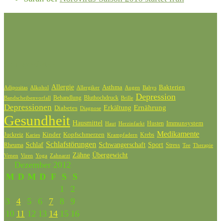
Schlagwörter
Allergie
Bakterien
Asthma
Adipositas
Alkohol
Allergiker
Augen
Babys
Depression
Behandlung
Bluthochdruck
Bandscheibenvorfall
Brille
Depressionen
Ernährung
Diabetes
Erkältung
Diagnose
Gesundheit
Hausmittel
Husten
Immunsystem
Haut
Herzinfarkt
Medikamente
Kinder
Kopfschmerzen
Juckreiz
Krebs
Karies
Krampfadern
Schlafstörungen
Schlaf
Schwangerschaft
Sport
Rheuma
Stress
Tee
Therapie
Zähne
Übergewicht
Venen
Zahnarzt
Viren
Yoga
Dezember 2012
M
D
M
D
F
S
S
1
2
3
4
5
6
7
8
9
10
11
12
13
14
15
16