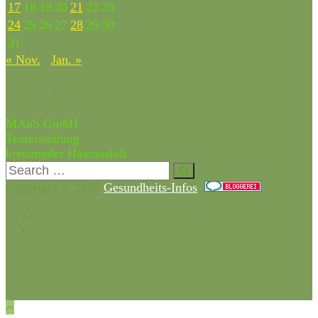
17
18
19
20
21
22
23
24
25
26
27
28
29
30
31
« Nov.
Jan. »
Partner & Freunde
MAuS GmbH
Texterstellung
kreisrunder Haarausfall
Copyright © 2025
Gesundheits-Infos
.
Datenschutzerklärung
impressum