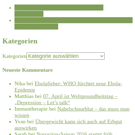
←
Was hilft zuverlässig und stark gegen
Erkältungen?
Beim Bandscheibenvorfall Bettruhe bewahren: Ist das
noch zeitgemäß?
→
Kategorien
Kategorien
Neueste Kommentare
Nika
bei
Ebolafieber: WHO fürchtet neue Ebola-
Epidemie
Matthias
bei
07. April ist Weltgesundheitstag –
„Depression – Let’s talk“
Immuntherapie
bei
Nabelschnurblut – das muss man
wissen
Yvan
bei
Übergewicht kann sich auch auf Erbgut
auswirken
Sarah
bei
Norovirus-Saison 2016 startet früh