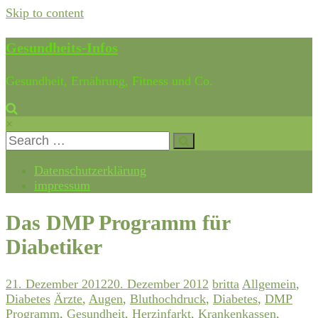
Skip to content
Gesundheits-Infos
Gesundheit, Ernährung, Fitness und Co.
×
Datenschutzerklärung
impressum
Das DMP Programm für
Diabetiker
21. Dezember 2012
20. Dezember 2012
britta
Allgemein
,
Diabetes
Ärzte
,
Augen
,
Bluthochdruck
,
Diabetes
,
DMP
Programm
,
Gesundheit
,
Herzinfarkt
,
Krankenkassen
,