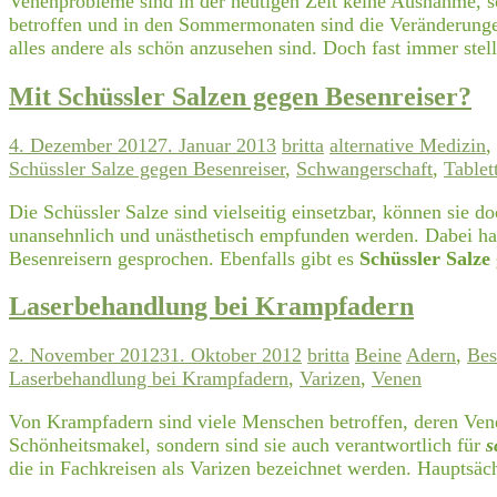
Venenprobleme sind in der heutigen Zeit keine Ausnahme, 
betroffen und in den Sommermonaten sind die Veränderungen
alles andere als schön anzusehen sind. Doch fast immer stel
Mit Schüssler Salzen gegen Besenreiser?
4. Dezember 2012
7. Januar 2013
britta
alternative Medizin
,
Schüssler Salze gegen Besenreiser
,
Schwangerschaft
,
Tablet
Die Schüssler Salze sind vielseitig einsetzbar, können sie
unansehnlich und unästhetisch empfunden werden. Dabei hande
Besenreisern gesprochen. Ebenfalls gibt es
Schüssler Salze
Laserbehandlung bei Krampfadern
2. November 2012
31. Oktober 2012
britta
Beine
Adern
,
Bes
Laserbehandlung bei Krampfadern
,
Varizen
,
Venen
Von Krampfadern sind viele Menschen betroffen, deren Venen
Schönheitsmakel, sondern sind sie auch verantwortlich für
s
die in Fachkreisen als Varizen bezeichnet werden. Hauptsä