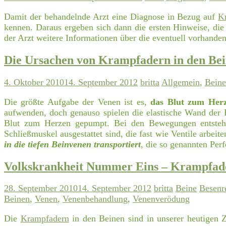
Damit der behandelnde Arzt eine Diagnose in Bezug auf
K
kennen. Daraus ergeben sich dann die ersten Hinweise, di
der Arzt weitere Informationen über die eventuell vorhand
Die Ursachen von Krampfadern in den Be
4. Oktober 2010
14. September 2012
britta
Allgemein
,
Beine
Die größte Aufgabe der Venen ist es,
das Blut zum Herz
aufwenden, doch genauso spielen die elastische Wand der
Blut zum Herzen gepumpt. Bei den Bewegungen entsteh
Schließmuskel ausgestattet sind, die fast wie Ventile arbe
in die tiefen Beinvenen transportiert
, die so genannten Per
Volkskrankheit Nummer Eins – Krampfade
28. September 2010
14. September 2012
britta
Beine
Besenre
Beinen
,
Venen
,
Venenbehandlung
,
Venenverödung
Die
Krampfadern
in den Beinen sind in unserer heutigen 