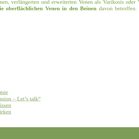
nen, verlängerten und erweiterten Venen als Varikosis oder 
ie oberflächlichen Venen
in den Beinen
davon betroffen
emie
ssion – Let’s talk“
issen
irken