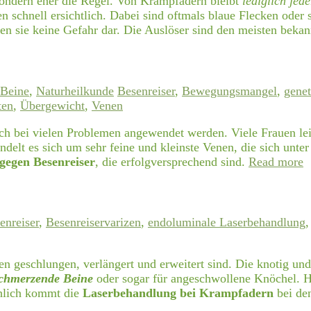
sondern eher die Regel. Von Krampfadern bleibt
lediglich jed
 schnell ersichtlich. Dabei sind oftmals blaue Flecken oder
len sie keine Gefahr dar. Die Auslöser sind den meisten beka
Beine
,
Naturheilkunde
Besenreiser
,
Bewegungsmangel
,
gene
ten
,
Übergewicht
,
Venen
 doch bei vielen Problemen angewendet werden. Viele Frauen l
lt es sich um sehr feine und kleinste Venen, die sich unter 
 gegen Besenreiser
, die erfolgversprechend sind.
Read more
enreiser
,
Besenreiservarizen
,
endoluminale Laserbehandlung
 geschlungen, verlängert und erweitert sind. Die knotig und
chmerzende Beine
oder sogar für angeschwollene Knöchel. Hä
chlich kommt die
Laserbehandlung bei Krampfadern
bei de