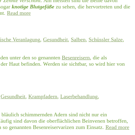
er Zehnte verschont
. Am meisten sind die Beine davon
 sogar
knotige Blutgefäße
zu sehen, die hervortreten und die
nnt.
Read more
tische Veranlagung
,
Gesundheit
,
Salben
,
Schüssler Salze
,
eiden unter den so genannten
Besenreisern
, die als
der Haut befinden. Werden sie sichtbar, so wird hier von
,
Gesundheit
,
Krampfadern
,
Laserbehandlung
,
 bläulich schimmernden Adern sind nicht nur ein
ufig sind davon die oberflächlichen Beinvenen betroffen,
n so genannten Besenreiservarizen zum Einsatz.
Read more