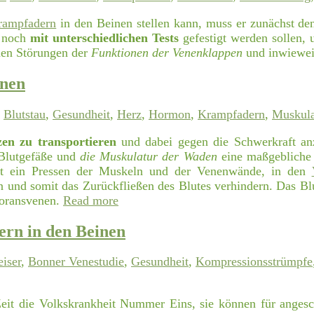
rampfadern
in den Beinen stellen kann, muss er zunächst de
e noch
mit unterschiedlichen Tests
gefestigt werden sollen, 
enen Störungen der
Funktionen der Venenklappen
und inwieweit
inen
Blutstau
,
Gesundheit
,
Herz
,
Hormon
,
Krampfadern
,
Muskula
en zu transportieren
und dabei gegen die Schwerkraft a
 Blutgefäße und
die Muskulatur der Waden
eine maßgebliche 
t ein Pressen der Muskeln und der Venenwände, in den
iten und somit das Zurückfließen des Blutes verhindern. Das 
foransvenen.
Read more
rn in den Beinen
iser
,
Bonner Venestudie
,
Gesundheit
,
Kompressionsstrümpfe
Zeit die Volkskrankheit Nummer Eins, sie können für anges