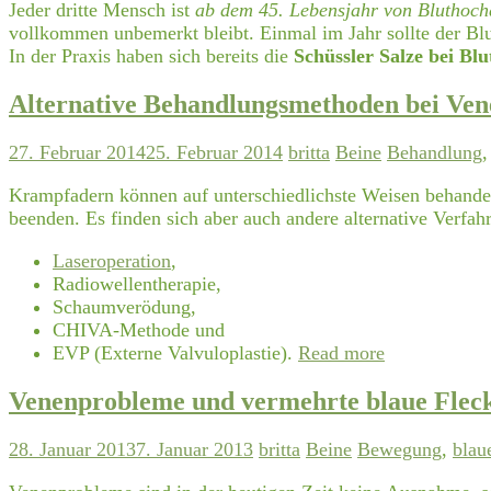
Jeder dritte Mensch ist
ab dem 45. Lebensjahr von Bluthochd
vollkommen unbemerkt bleibt. Einmal im Jahr sollte der Bl
In der Praxis haben sich bereits die
Schüssler Salze bei Bl
Alternative Behandlungsmethoden bei Ven
27. Februar 2014
25. Februar 2014
britta
Beine
Behandlung
Krampfadern können auf unterschiedlichste Weisen behandel
beenden. Es finden sich aber auch andere alternative Verfa
Laseroperation
,
Radiowellentherapie,
Schaumverödung,
CHIVA-Methode und
EVP (Externe Valvuloplastie).
Read more
Venenprobleme und vermehrte blaue Flec
28. Januar 2013
7. Januar 2013
britta
Beine
Bewegung
,
blau