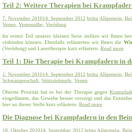
Teil 2: Weitere Therapien bei Krampfader
7. November 2010
14. September 2012
britta
Allgemein
,
Be
Venen
,
Venensalbe
,
Verödung
Im ersten Teil unserer kleinen Serie stellten wir Ihnen ber
einbinden können. Ebenfalls erläuterten wir Ihnen die
Wir
(Verödung) und Lasertherapie kurz erläutern.
Read more
Teil 1: Die Therapie bei Krampfadern in 
1. November 2010
14. September 2012
britta
Allgemein
,
Be
Schwangerschaft
,
Stützstrümpfe
,
Venen
Oberste Priorität hat es bei der Therapie gegen
Krampfad
eingedämmt, das Gewebe besser versorgt und das Entste
hier an dieser Stelle kurz erläutern.
Read more
Die Diagnose bei Krampfadern in den Bei
18. Oktober 2010
14. September 2012
britta
Allgemein
,
Bei