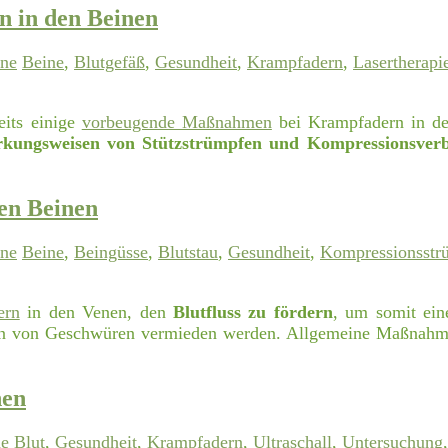
n in den Beinen
ine
Beine
,
Blutgefäß
,
Gesundheit
,
Krampfadern
,
Lasertherapi
eits einige
vorbeugende Maßnahmen
bei Krampfadern in den
kungsweisen von Stützstrümpfen und Kompressionsver
den Beinen
ine
Beine
,
Beingüsse
,
Blutstau
,
Gesundheit
,
Kompressionsstr
ern
in den Venen, den
Blutfluss zu fördern
, um somit ein
hen von Geschwüren vermieden werden. Allgemeine Maßnahm
nen
ne
Blut
,
Gesundheit
,
Krampfadern
,
Ultraschall
,
Untersuchung