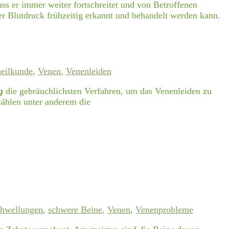
ass er immer weiter fortschreitet und von Betroffenen
r Blutdruck frühzeitig erkannt und behandelt werden kann.
eilkunde
,
Venen
,
Venenleiden
g
die gebräuchlichsten Verfahren, um das Venenleiden zu
ählen unter anderem die
hwellungen
,
schwere Beine
,
Venen
,
Venenprobleme