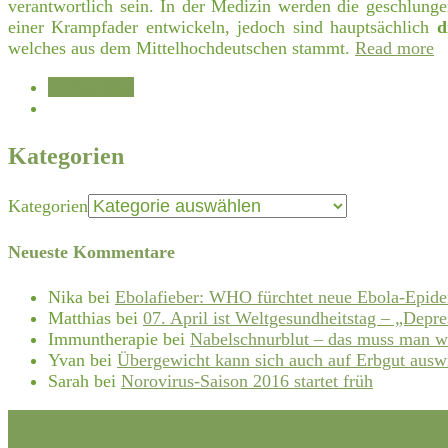
verantwortlich sein. In der Medizin werden die geschlunge
einer Krampfader entwickeln, jedoch sind hauptsächlich
d
welches aus dem Mittelhochdeutschen stammt.
Read more
← Previous
Kategorien
Kategorien
Neueste Kommentare
Nika
bei
Ebolafieber: WHO fürchtet neue Ebola-Epid
Matthias
bei
07. April ist Weltgesundheitstag – „Depre
Immuntherapie
bei
Nabelschnurblut – das muss man w
Yvan
bei
Übergewicht kann sich auch auf Erbgut ausw
Sarah
bei
Norovirus-Saison 2016 startet früh