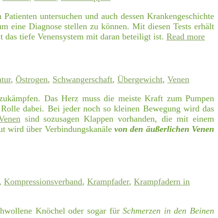
n Patienten untersuchen und auch dessen Krankengeschichte
um eine Diagnose stellen zu können. Mit diesen Tests erhält
 das tiefe Venensystem mit daran beteiligt ist.
Read more
tur
,
Östrogen
,
Schwangerschaft
,
Übergewicht
,
Venen
nzukämpfen. Das Herz muss die meiste Kraft zum Pumpen
Rolle dabei. Bei jeder noch so kleinen Bewegung wird das
Venen
sind sozusagen Klappen vorhanden, die mit einem
Blut wird über Verbindungskanäle
von den äußerlichen Venen
,
Kompressionsverband
,
Krampfader
,
Krampfadern in
chwollene Knöchel oder sogar für
Schmerzen in den Beinen