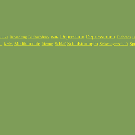
Depression
Depressionen
Diabetes
Behandlung
Bluthochdruck
orfall
Brille
D
Medikamente
Schlafstörungen
Schlaf
Schwangerschaft
Sp
Krebs
Rheuma
rn