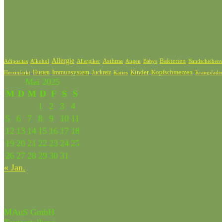
Schlagwörter
Allergie
Bakterien
Asthma
Adipositas
Alkohol
Allergiker
Bandscheibenv
Augen
Babys
Kinder
Kopfschmerzen
Husten
Immunsystem
Juckreiz
Karies
Krampfade
Herzinfarkt
Mai 2025
M
D
M
D
F
S
S
1
2
3
4
5
6
7
8
9
10
11
12
13
14
15
16
17
18
19
20
21
22
23
24
25
26
27
28
29
30
31
« Jan.
Partner & Freunde
MAuS GmbH