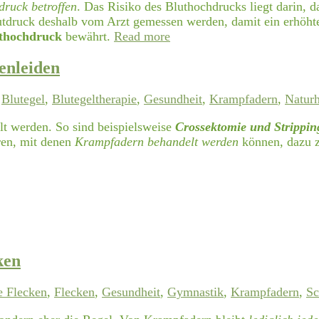
ruck betroffen
. Das Risiko des Bluthochdrucks liegt darin, d
utdruck deshalb vom Arzt gemessen werden, damit ein erhöhte
uthochdruck
bewährt.
Read more
enleiden
,
Blutegel
,
Blutegeltherapie
,
Gesundheit
,
Krampfadern
,
Naturh
t werden. So sind beispielsweise
Crossektomie und Strippin
hren, mit denen
Krampfadern behandelt werden
können, dazu z
ken
e Flecken
,
Flecken
,
Gesundheit
,
Gymnastik
,
Krampfadern
,
Sc