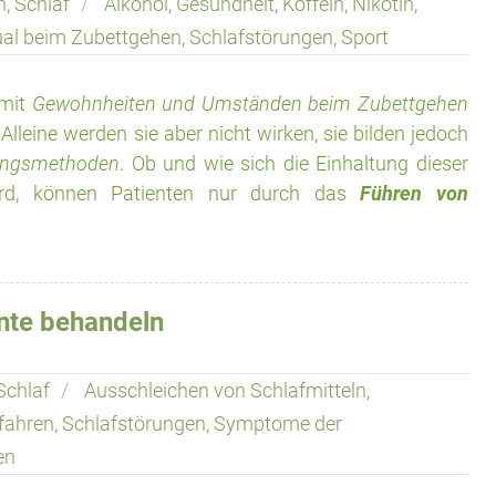
n
,
Schlaf
Alkohol
,
Gesundheit
,
Koffein
,
Nikotin
,
ual beim Zubettgehen
,
Schlafstörungen
,
Sport
 mit
Gewohnheiten und Umständen beim Zubettgehen
Alleine werden sie aber nicht wirken, sie bilden jedoch
lungsmethoden
. Ob und wie sich die Einhaltung dieser
wird, können Patienten nur durch das
Führen von
nte behandeln
Schlaf
Ausschleichen von Schlafmitteln
,
fahren
,
Schlafstörungen
,
Symptome der
en