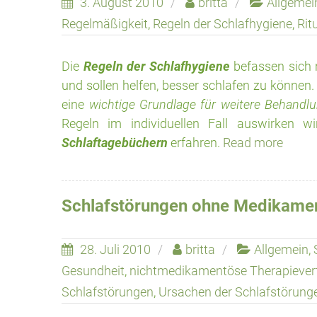
3. August 2010
britta
Allgemei
Regelmäßigkeit
,
Regeln der Schlafhygiene
,
Rit
Die
Regeln der Schlafhygiene
befassen sich
und sollen helfen, besser schlafen zu können. 
eine
wichtige Grundlage für weitere Behand
Regeln im individuellen Fall auswirken 
Schlaftagebüchern
erfahren.
Read more
Schlafstörungen ohne Medikame
28. Juli 2010
britta
Allgemein
,
Gesundheit
,
nichtmedikamentöse Therapiever
Schlafstörungen
,
Ursachen der Schlafstörung