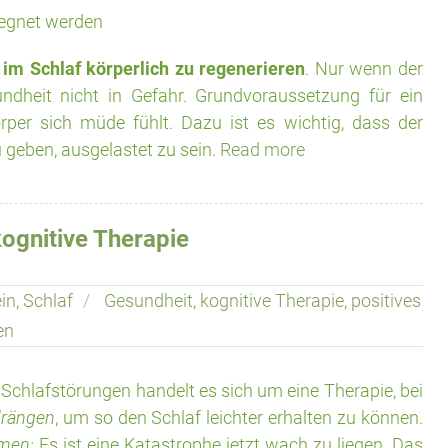
gegnet werden
h
im Schlaf körperlich zu regenerieren
. Nur wenn der
ndheit nicht in Gefahr. Grundvoraussetzung für ein
rper sich müde fühlt. Dazu ist es wichtig, dass der
 geben, ausgelastet zu sein.
Read more
ognitive Therapie
in
,
Schlaf
Gesundheit
,
kognitive Therapie
,
positives
en
 Schlafstörungen handelt es sich um eine Therapie, bei
drängen
, um so den Schlaf leichter erhalten zu können.
emen:
Es ist eine Katastrophe jetzt wach zu liegen. Das