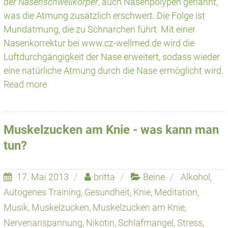
der Nasenschwellkörper
, auch Nasenpolypen genannt,
was die Atmung zusätzlich erschwert. Die Folge ist
Mundatmung, die zu Schnarchen führt. Mit einer
Nasenkorrektur bei www.cz-wellmed.de wird die
Luftdurchgängigkeit der Nase erweitert, sodass wieder
eine natürliche Atmung durch die Nase ermöglicht wird.
Read more
Muskelzucken am Knie - was kann man
tun?
17. Mai 2013
britta
Beine
Alkohol
,
Autogenes Training
,
Gesundheit
,
Knie
,
Meditation
,
Musik
,
Muskelzucken
,
Muskelzucken am Knie
,
Nervenanspannung
,
Nikotin
,
Schlafmangel
,
Stress
,