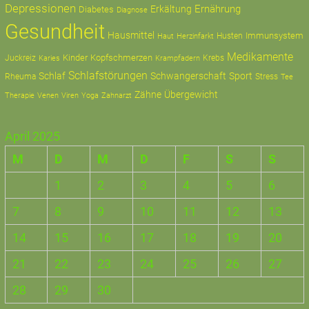
Depressionen
Ernährung
Erkältung
Diabetes
Diagnose
Gesundheit
Hausmittel
Immunsystem
Husten
Haut
Herzinfarkt
Medikamente
Kinder
Kopfschmerzen
Juckreiz
Krampfadern
Krebs
Karies
Schlafstörungen
Schlaf
Schwangerschaft
Sport
Rheuma
Stress
Tee
Zähne
Übergewicht
Therapie
Zahnarzt
Venen
Viren
Yoga
April 2025
M
D
M
D
F
S
S
1
2
3
4
5
6
7
8
9
10
11
12
13
14
15
16
17
18
19
20
21
22
23
24
25
26
27
28
29
30