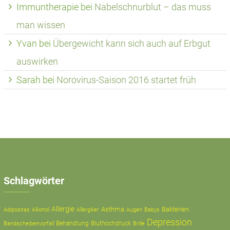
Immuntherapie
bei
Nabelschnurblut – das muss
man wissen
Yvan
bei
Übergewicht kann sich auch auf Erbgut
auswirken
Sarah
bei
Norovirus-Saison 2016 startet früh
Schlagwörter
Allergie
Asthma
Bakterien
Adipositas
Alkohol
Allergiker
Augen
Babys
Depression
Behandlung
Bluthochdruck
Bandscheibenvorfall
Brille