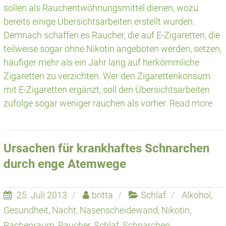
sollen als Rauchentwöhnungsmittel dienen, wozu
bereits einige Übersichtsarbeiten erstellt wurden.
Demnach schaffen es Raucher, die auf E-Zigaretten, die
teilweise sogar ohne Nikotin angeboten werden, setzen,
häufiger mehr als ein Jahr lang auf herkömmliche
Zigaretten zu verzichten. Wer den Zigarettenkonsum
mit E-Zigaretten ergänzt, soll den Übersichtsarbeiten
zufolge sogar weniger rauchen als vorher.
Read more
Ursachen für krankhaftes Schnarchen
durch enge Atemwege
25. Juli 2013
britta
Schlaf
Alkohol
,
Gesundheit
,
Nacht
,
Nasenscheidewand
,
Nikotin
,
Rachenraum
,
Raucher
,
Schlaf
,
Schnarchen
,