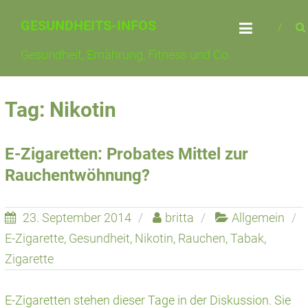
Skip
GESUNDHEITS-INFOS
to
content
Gesundheit, Ernährung, Fitness und Co.
Tag: Nikotin
E-Zigaretten: Probates Mittel zur
Rauchentwöhnung?
23. September 2014
britta
Allgemein
E-Zigarette
,
Gesundheit
,
Nikotin
,
Rauchen
,
Tabak
,
Zigarette
E-Zigaretten stehen dieser Tage in der Diskussion. Sie