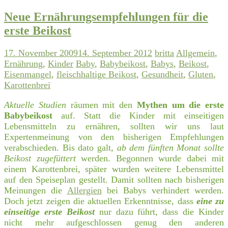
Neue Ernährungsempfehlungen für die
erste Beikost
17. November 2009
14. September 2012
britta
Allgemein
,
Ernährung
,
Kinder
Baby
,
Babybeikost
,
Babys
,
Beikost
,
Eisenmangel
,
fleischhaltige Beikost
,
Gesundheit
,
Gluten
,
Karottenbrei
Aktuelle Studien
räumen mit den
Mythen um die erste
Babybeikost
auf. Statt die Kinder mit einseitigen
Lebensmitteln zu ernähren, sollten wir uns laut
Expertenmeinung von den bisherigen Empfehlungen
verabschieden. Bis dato galt,
ab dem fünften Monat sollte
Beikost zugefüttert
werden. Begonnen wurde dabei mit
einem Karottenbrei, später wurden weitere Lebensmittel
auf den Speiseplan gestellt. Damit sollten nach bisherigen
Meinungen die
Allergien
bei Babys verhindert werden.
Doch jetzt zeigen die aktuellen Erkenntnisse, dass
eine zu
einseitige erste Beikost
nur dazu führt, dass die Kinder
nicht mehr aufgeschlossen genug den anderen