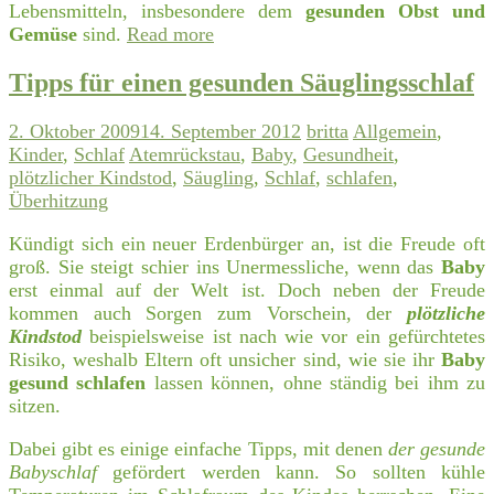
Lebensmitteln, insbesondere dem
gesunden Obst und
Gemüse
sind.
Read more
Tipps für einen gesunden Säuglingsschlaf
2. Oktober 2009
14. September 2012
britta
Allgemein
,
Kinder
,
Schlaf
Atemrückstau
,
Baby
,
Gesundheit
,
plötzlicher Kindstod
,
Säugling
,
Schlaf
,
schlafen
,
Überhitzung
Kündigt sich ein neuer Erdenbürger an, ist die Freude oft
groß. Sie steigt schier ins Unermessliche, wenn das
Baby
erst einmal auf der Welt ist. Doch neben der Freude
kommen auch Sorgen zum Vorschein, der
plötzliche
Kindstod
beispielsweise ist nach wie vor ein gefürchtetes
Risiko, weshalb Eltern oft unsicher sind, wie sie ihr
Baby
gesund schlafen
lassen können, ohne ständig bei ihm zu
sitzen.
Dabei gibt es einige einfache Tipps, mit denen
der gesunde
Babyschlaf
gefördert werden kann. So sollten kühle