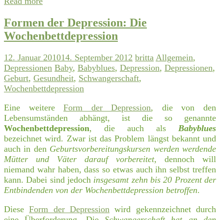
Read more
Formen der Depression: Die
Wochenbettdepression
12. Januar 2010
14. September 2012
britta
Allgemein
,
Depressionen
Baby
,
Babyblues
,
Depression
,
Depressionen
,
Geburt
,
Gesundheit
,
Schwangerschaft
,
Wochenbettdepression
Eine weitere
Form der Depression
, die von den
Lebensumständen abhängt, ist die so genannte
Wochenbettdepression
, die auch als
Babyblues
bezeichnet wird. Zwar ist das Problem längst bekannt und
auch in den
Geburtsvorbereitungskursen werden werdende
Mütter und Väter darauf vorbereitet
, dennoch will
niemand wahr haben, dass so etwas auch ihn selbst treffen
kann. Dabei sind jedoch
insgesamt zehn bis 20 Prozent der
Entbindenden von der Wochenbettdepression betroffen
.
Diese
Form der Depression
wird gekennzeichnet durch
eine Überforderung. Die
Schwangerschaft hat an den