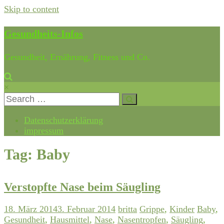
Skip to content
Gesundheits-Infos
Gesundheit, Ernährung, Fitness und Co.
×
Datenschutzerklärung
impressum
Tag: Baby
Verstopfte Nase beim Säugling
18. März 2014
3. Februar 2014
britta
Grippe
,
Kinder
Baby
,
Gesundheit
,
Hausmittel
,
Nase
,
Nasentropfen
,
Säugling
,