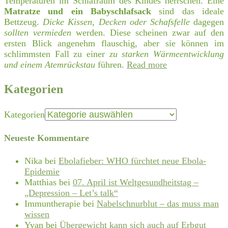
Temperaturen im Schlafraum des Kindes herrschen. Eine
Matratze und ein Babyschlafsack
sind das ideale
Bettzeug.
Dicke Kissen, Decken oder Schafsfelle
dagegen
sollten vermieden
werden. Diese scheinen zwar auf den
ersten Blick angenehm flauschig, aber sie können im
schlimmsten Fall zu einer
zu starken Wärmeentwicklung
und einem Atemrückstau
führen.
Read more
Kategorien
Kategorien
Neueste Kommentare
Nika
bei
Ebolafieber: WHO fürchtet neue Ebola-
Epidemie
Matthias
bei
07. April ist Weltgesundheitstag –
„Depression – Let’s talk“
Immuntherapie
bei
Nabelschnurblut – das muss man
wissen
Yvan
bei
Übergewicht kann sich auch auf Erbgut