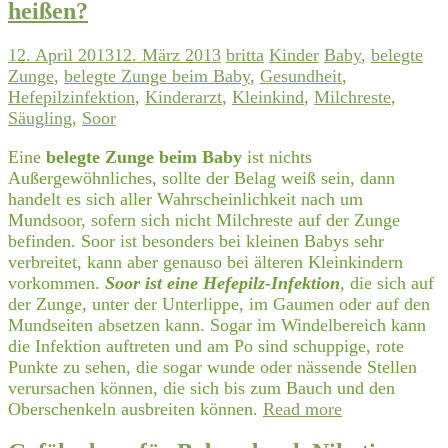
heißen?
12. April 2013
12. März 2013
britta
Kinder
Baby
,
belegte
Zunge
,
belegte Zunge beim Baby
,
Gesundheit
,
Hefepilzinfektion
,
Kinderarzt
,
Kleinkind
,
Milchreste
,
Säugling
,
Soor
Eine
belegte Zunge beim Baby
ist nichts
Außergewöhnliches, sollte der Belag weiß sein, dann
handelt es sich aller Wahrscheinlichkeit nach um
Mundsoor, sofern sich nicht Milchreste auf der Zunge
befinden. Soor ist besonders bei kleinen Babys sehr
verbreitet, kann aber genauso bei älteren Kleinkindern
vorkommen.
Soor ist eine Hefepilz-Infektion
, die sich auf
der Zunge, unter der Unterlippe, im Gaumen oder auf den
Mundseiten absetzen kann. Sogar im Windelbereich kann
die Infektion auftreten und am Po sind schuppige, rote
Punkte zu sehen, die sogar wunde oder nässende Stellen
verursachen können, die sich bis zum Bauch und den
Oberschenkeln ausbreiten können.
Read more