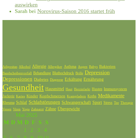
auswirken
Sarah
bei
Norovirus-Saison 2016 startet früh
Schlagwörter
Allergie
Bakterien
Asthma
Adipositas
Alkohol
Allergiker
Augen
Babys
Depression
Behandlung
Bluthochdruck
Bandscheibenvorfall
Brille
Depressionen
Ernährung
Diabetes
Erkältung
Diagnose
Gesundheit
Hausmittel
Husten
Immunsystem
Haut
Herzinfarkt
Medikamente
Kinder
Kopfschmerzen
Juckreiz
Krebs
Karies
Krampfadern
Schlafstörungen
Schlaf
Schwangerschaft
Sport
Rheuma
Stress
Tee
Therapie
Zähne
Übergewicht
Venen
Zahnarzt
Viren
Yoga
Mai 2025
M
D
M
D
F
S
S
1
2
3
4
5
6
7
8
9
10
11