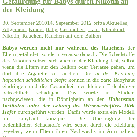
Gefährdung für Babys durch Nikotin an
der Kleidung
30. September 2010
14. September 2012
britta
Aktuelles
,
Allgemein
,
Kinder
Baby
,
Gesundheit
,
Haut
,
Kleinkind
,
Nikotin
,
Rauchen
,
Rauchen auf dem Balkon
Babys werden nicht nur während des Rauchens
der
Eltern gefährdet, sondern genauso danach. Die Schadstoffe
des Nikotins setzen sich auch in der Kleidung fest, selbst
wenn die Eltern auf den Balkon oder Terrasse gehen, um
dort ihre Zigarette zu rauchen. Die
in der Kleidung
haftenden schädlichen Stoffe
können in die zarte Babyhaut
eindringen und die Gesundheit der kleinen Erdenbürger
beträchtlich schädigen. Das wurde in Studien
nachgewiesen, die in Bönnigheim an den
Hohenstein
Instituten unter der Leitung des Wissenschaftlers Dirk
Höfer
durchgeführt wurden. Dafür wurde extra ein Modell
mit Babyhaut konzipiert. Die Übertragung der
bedenklichen Schadstoffe wird schon durch die Kleidung
gegeben, wenn Eltern ihren Nachwuchs im Arm halten.