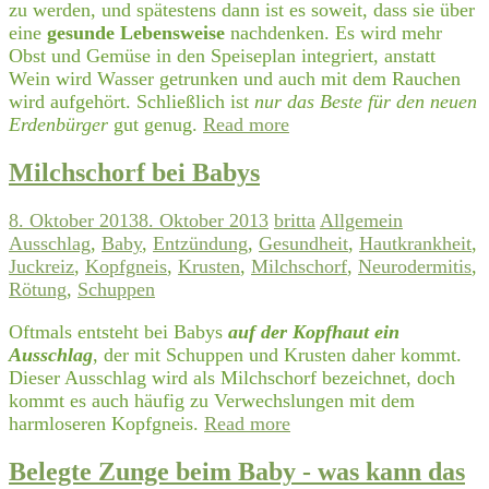
zu werden, und spätestens dann ist es soweit, dass sie über
eine
gesunde Lebensweise
nachdenken. Es wird mehr
Obst und Gemüse in den Speiseplan integriert, anstatt
Wein wird Wasser getrunken und auch mit dem Rauchen
wird aufgehört. Schließlich ist
nur das Beste für den neuen
Erdenbürger
gut genug.
Read more
Milchschorf bei Babys
8. Oktober 2013
8. Oktober 2013
britta
Allgemein
Ausschlag
,
Baby
,
Entzündung
,
Gesundheit
,
Hautkrankheit
,
Juckreiz
,
Kopfgneis
,
Krusten
,
Milchschorf
,
Neurodermitis
,
Rötung
,
Schuppen
Oftmals entsteht bei Babys
auf der Kopfhaut ein
Ausschlag
, der mit Schuppen und Krusten daher kommt.
Dieser Ausschlag wird als Milchschorf bezeichnet, doch
kommt es auch häufig zu Verwechslungen mit dem
harmloseren Kopfgneis.
Read more
Belegte Zunge beim Baby - was kann das