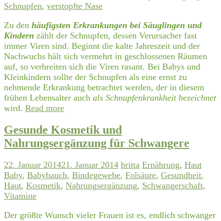
Schnupfen
,
verstopfte Nase
Zu den
häufigsten Erkrankungen bei Säuglingen und
Kindern
zählt der Schnupfen, dessen Verursacher fast
immer Viren sind. Beginnt die kalte Jahreszeit und der
Nachwuchs hält sich vermehrt in geschlossenen Räumen
auf, so verbreiten sich die Viren rasant. Bei Babys und
Kleinkindern sollte der Schnupfen als eine ernst zu
nehmende Erkrankung betrachtet werden, der in diesem
frühen Lebensalter auch
als Schnupfenkrankheit bezeichnet
wird.
Read more
Gesunde Kosmetik und
Nahrungsergänzung für Schwangere
22. Januar 2014
21. Januar 2014
britta
Ernährung
,
Haut
Baby
,
Babybauch
,
Bindegewebe
,
Folsäure
,
Gesundheit
,
Haut
,
Kosmetik
,
Nahrungsergänzung
,
Schwangerschaft
,
Vitamine
Der größte Wunsch vieler Frauen ist es, endlich schwanger