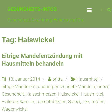
Skip
GESUNDHEITS-INFOS
to
content
Gesundheit, Ernährung, Fitness und Co.
Tag: Halswickel
Eitrige Mandelentzündung mit
Hausmitteln behandeln
13. Januar 2014
britta
Hausmittel
eitrige Mandelentzündung
,
entzündete Mandeln
,
Fieber
,
Gesundheit
,
Halsschmerzen
,
Halswickel
,
Hausmittel
,
Heilerde
,
Kamille
,
Lutschtabletten
,
Salbei
,
Tee
,
Topfen
,
Wadenwickel