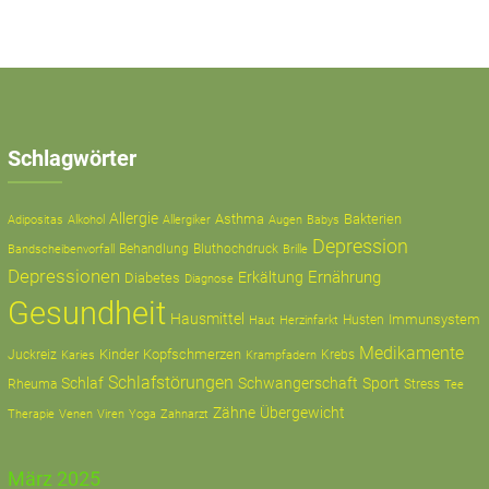
Schlagwörter
Allergie
Asthma
Bakterien
Adipositas
Alkohol
Allergiker
Augen
Babys
Depression
Behandlung
Bluthochdruck
Bandscheibenvorfall
Brille
Depressionen
Ernährung
Erkältung
Diabetes
Diagnose
Gesundheit
Hausmittel
Immunsystem
Husten
Haut
Herzinfarkt
Medikamente
Kinder
Kopfschmerzen
Juckreiz
Krampfadern
Krebs
Karies
Schlafstörungen
Schlaf
Schwangerschaft
Sport
Rheuma
Stress
Tee
Zähne
Übergewicht
Therapie
Zahnarzt
Venen
Viren
Yoga
März 2025