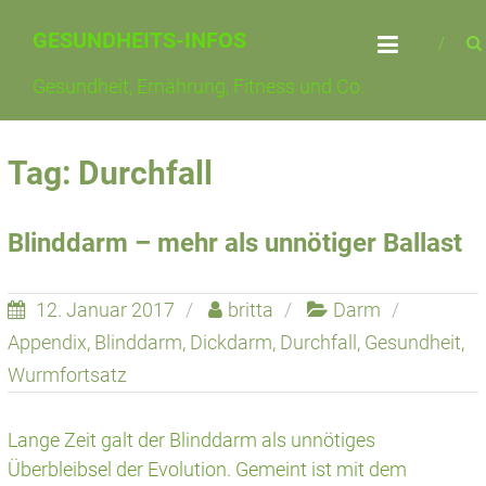
Skip
GESUNDHEITS-INFOS
to
content
Gesundheit, Ernährung, Fitness und Co.
Tag: Durchfall
Blinddarm – mehr als unnötiger Ballast
12. Januar 2017
britta
Darm
Appendix
,
Blinddarm
,
Dickdarm
,
Durchfall
,
Gesundheit
,
Wurmfortsatz
Lange Zeit galt der Blinddarm als unnötiges
Überbleibsel der Evolution. Gemeint ist mit dem