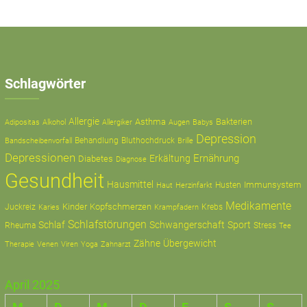
Schlagwörter
Allergie
Asthma
Bakterien
Adipositas
Alkohol
Allergiker
Augen
Babys
Depression
Behandlung
Bluthochdruck
Bandscheibenvorfall
Brille
Depressionen
Ernährung
Erkältung
Diabetes
Diagnose
Gesundheit
Hausmittel
Immunsystem
Husten
Haut
Herzinfarkt
Medikamente
Kinder
Kopfschmerzen
Juckreiz
Krampfadern
Krebs
Karies
Schlafstörungen
Schlaf
Schwangerschaft
Sport
Rheuma
Stress
Tee
Zähne
Übergewicht
Therapie
Zahnarzt
Venen
Viren
Yoga
April 2025