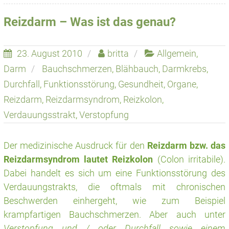
Reizdarm – Was ist das genau?
23. August 2010
britta
Allgemein
,
Darm
Bauchschmerzen
,
Blähbauch
,
Darmkrebs
,
Durchfall
,
Funktionsstörung
,
Gesundheit
,
Organe
,
Reizdarm
,
Reizdarmsyndrom
,
Reizkolon
,
Verdauungsstrakt
,
Verstopfung
Der medizinische Ausdruck für den
Reizdarm bzw. das
Reizdarmsyndrom lautet Reizkolon
(Colon irritabile).
Dabei handelt es sich um eine Funktionsstörung des
Verdauungstrakts, die oftmals mit chronischen
Beschwerden einhergeht, wie zum Beispiel
krampfartigen Bauchschmerzen. Aber auch unter
Verstopfung und / oder Durchfall sowie einem