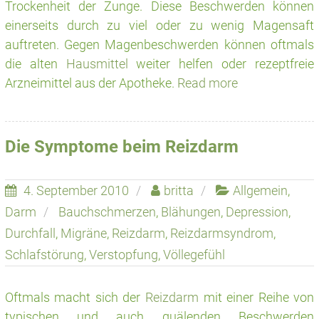
Trockenheit der Zunge. Diese Beschwerden können
einerseits durch zu viel oder zu wenig Magensaft
auftreten. Gegen Magenbeschwerden können oftmals
die alten
Hausmittel
weiter helfen oder rezeptfreie
Arzneimittel aus der Apotheke.
Read more
Die Symptome beim Reizdarm
4. September 2010
britta
Allgemein
,
Darm
Bauchschmerzen
,
Blähungen
,
Depression
,
Durchfall
,
Migräne
,
Reizdarm
,
Reizdarmsyndrom
,
Schlafstörung
,
Verstopfung
,
Völlegefühl
Oftmals macht sich der
Reizdarm
mit einer Reihe von
typischen und auch quälenden Beschwerden