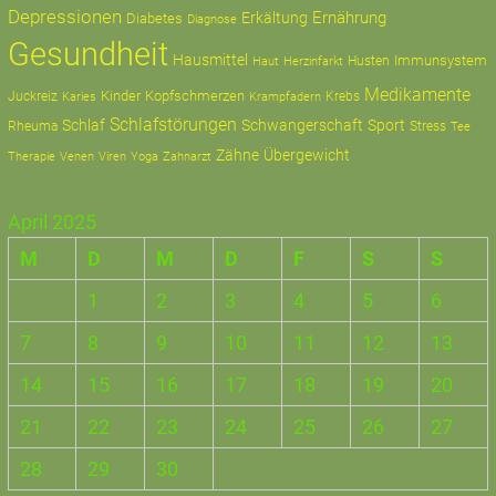
Depressionen
Ernährung
Erkältung
Diabetes
Diagnose
Gesundheit
Hausmittel
Immunsystem
Husten
Haut
Herzinfarkt
Medikamente
Kinder
Kopfschmerzen
Juckreiz
Krampfadern
Krebs
Karies
Schlafstörungen
Schlaf
Schwangerschaft
Sport
Rheuma
Stress
Tee
Zähne
Übergewicht
Therapie
Zahnarzt
Venen
Viren
Yoga
April 2025
M
D
M
D
F
S
S
1
2
3
4
5
6
7
8
9
10
11
12
13
14
15
16
17
18
19
20
21
22
23
24
25
26
27
28
29
30