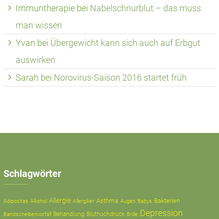
Immuntherapie
bei
Nabelschnurblut – das muss
man wissen
Yvan
bei
Übergewicht kann sich auch auf Erbgut
auswirken
Sarah
bei
Norovirus-Saison 2016 startet früh
Schlagwörter
Allergie
Asthma
Bakterien
Adipositas
Alkohol
Allergiker
Augen
Babys
Depression
Behandlung
Bluthochdruck
Bandscheibenvorfall
Brille