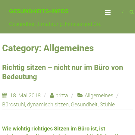
Skip
GESUNDHEITS-INFOS
to
content
Gesundheit, Ernährung, Fitness und Co.
Category: Allgemeines
Richtig sitzen – nicht nur im Büro von
Bedeutung
18. Mai 2018
britta
Allgemeines
Bürostuhl
,
dynamisch sitzen
,
Gesundheit
,
Stühle
Wie wichtig richtiges Sitzen im Büro ist, ist