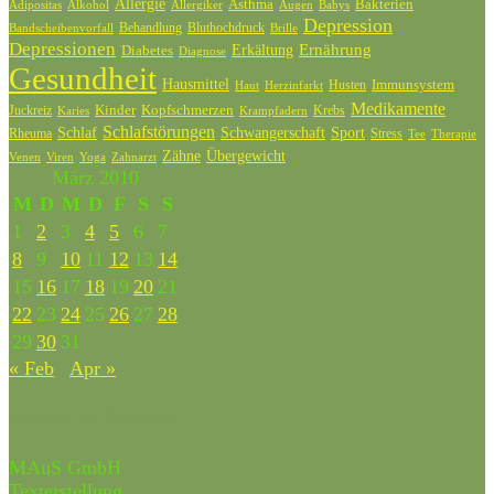
Allergie
Bakterien
Asthma
Adipositas
Alkohol
Allergiker
Augen
Babys
Depression
Behandlung
Bluthochdruck
Bandscheibenvorfall
Brille
Depressionen
Ernährung
Diabetes
Erkältung
Diagnose
Gesundheit
Hausmittel
Husten
Immunsystem
Haut
Herzinfarkt
Medikamente
Kinder
Kopfschmerzen
Juckreiz
Krebs
Karies
Krampfadern
Schlafstörungen
Schlaf
Schwangerschaft
Sport
Rheuma
Stress
Tee
Therapie
Zähne
Übergewicht
Venen
Zahnarzt
Viren
Yoga
März 2010
M
D
M
D
F
S
S
1
2
3
4
5
6
7
8
9
10
11
12
13
14
15
16
17
18
19
20
21
22
23
24
25
26
27
28
29
30
31
« Feb
Apr »
Partner & Freunde
MAuS GmbH
Texterstellung