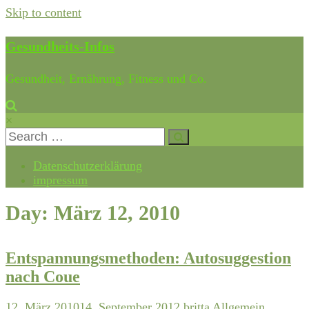
Skip to content
Gesundheits-Infos
Gesundheit, Ernährung, Fitness und Co.
×
Datenschutzerklärung
impressum
Day: März 12, 2010
Entspannungsmethoden: Autosuggestion
nach Coue
12. März 2010
14. September 2012
britta
Allgemein
,