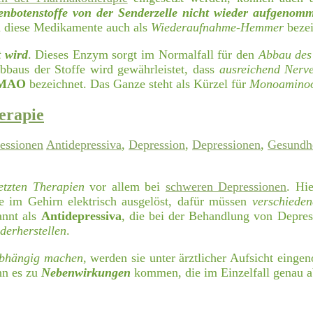
enbotenstoffe von der Senderzelle nicht wieder aufgeno
n diese Medikamente auch als
Wiederaufnahme-Hemmer
bezei
t wird
. Dieses Enzym sorgt im Normalfall für den
Abbau des 
bbaus der Stoffe wird gewährleistet, dass
ausreichend Nerve
MAO
bezeichnet. Das Ganze steht als Kürzel für
Monoamino
erapie
essionen
Antidepressiva
,
Depression
,
Depressionen
,
Gesundh
etzten Therapien
vor allem bei
schweren Depressionen
. Hi
e im Gehirn elektrisch ausgelöst, dafür müssen
verschieden
annt als
Antidepressiva
, die bei der Behandlung von Depre
derherstellen
.
 abhängig machen
, werden sie unter ärztlicher Aufsicht eing
nn es zu
Nebenwirkungen
kommen, die im Einzelfall genau