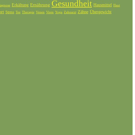
Gesundheit
Ernährung
Erkältung
Hausmittel
iagnose
Haut
ort
Zähne
Übergewicht
Stress
Tee
Therapie
Venen
Zahnarzt
Viren
Yoga