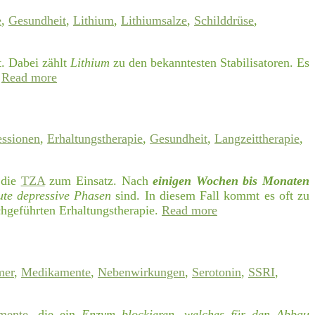
e
,
Gesundheit
,
Lithium
,
Lithiumsalze
,
Schilddrüse
,
t. Dabei zählt
Lithium
zu den bekanntesten Stabilisatoren. Es
.
Read more
ssionen
,
Erhaltungstherapie
,
Gesundheit
,
Langzeittherapie
,
 die
TZA
zum Einsatz. Nach
einigen Wochen bis Monaten
eute depressive Phasen
sind. In diesem Fall kommt es oft zu
rchgeführten Erhaltungstherapie.
Read more
er
,
Medikamente
,
Nebenwirkungen
,
Serotonin
,
SSRI
,
mente
, die ein
Enzym blockieren, welches für den Abbau