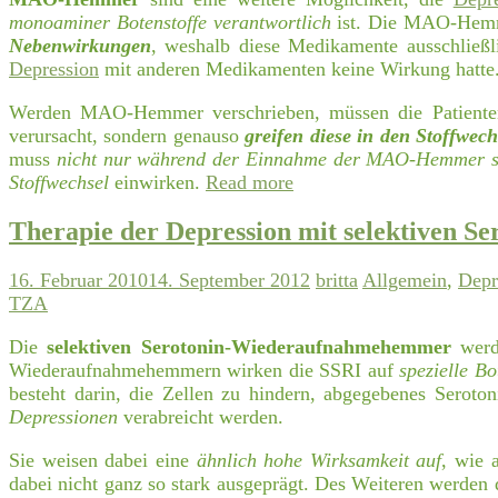
monoaminer Botenstoffe verantwortlich
ist. Die MAO-Hemm
Nebenwirkungen
, weshalb diese Medikamente ausschließl
Depression
mit anderen Medikamenten keine Wirkung hatte
Werden MAO-Hemmer verschrieben, müssen die Patient
verursacht, sondern genauso
greifen diese in den Stoffwech
muss
nicht nur während der Einnahme der MAO-Hemmer str
Stoffwechsel
einwirken.
Read more
Therapie der Depression mit selektiven
16. Februar 2010
14. September 2012
britta
Allgemein
,
Depr
TZA
Die
selektiven Serotonin-Wiederaufnahmehemmer
werd
Wiederaufnahmehemmern wirken die SSRI auf
spezielle Bo
besteht darin, die Zellen zu hindern, abgegebenes Serot
Depressionen
verabreicht werden.
Sie weisen dabei eine
ähnlich hohe Wirksamkeit auf
, wie 
dabei nicht ganz so stark ausgeprägt. Des Weiteren werden 