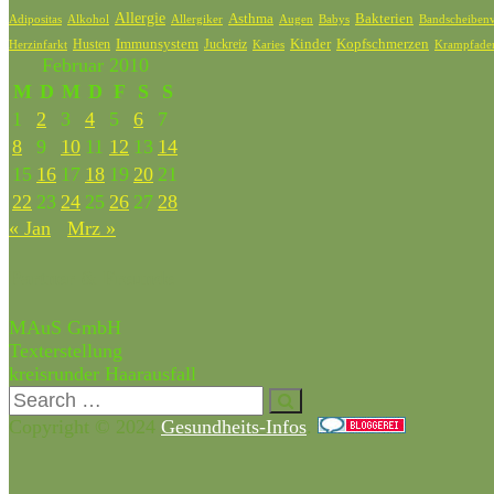
Allergie
Bakterien
Asthma
Adipositas
Alkohol
Allergiker
Bandscheibenv
Augen
Babys
Kinder
Kopfschmerzen
Husten
Immunsystem
Juckreiz
Karies
Krampfade
Herzinfarkt
Februar 2010
M
D
M
D
F
S
S
1
2
3
4
5
6
7
8
9
10
11
12
13
14
15
16
17
18
19
20
21
22
23
24
25
26
27
28
« Jan
Mrz »
Partner & Freunde
MAuS GmbH
Texterstellung
kreisrunder Haarausfall
Copyright © 2024
Gesundheits-Infos
.