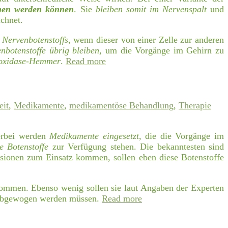
mmen werden können
. Sie
bleiben somit im Nervenspalt
und
chnet.
Nervenbotenstoffs,
wenn dieser von einer Zelle zur anderen
nbotenstoffe übrig bleiben
, um die Vorgänge im Gehirn zu
oxidase-Hemmer
.
Read more
eit
,
Medikamente
,
medikamentöse Behandlung
,
Therapie
erbei werden
Medikamente eingesetzt
, die die Vorgänge im
e Botenstoffe
zur Verfügung stehen. Die bekanntesten sind
ssionen zum Einsatz kommen, sollen eben diese Botenstoffe
enommen. Ebenso wenig sollen sie laut Angaben der Experten
 abgewogen werden müssen.
Read more