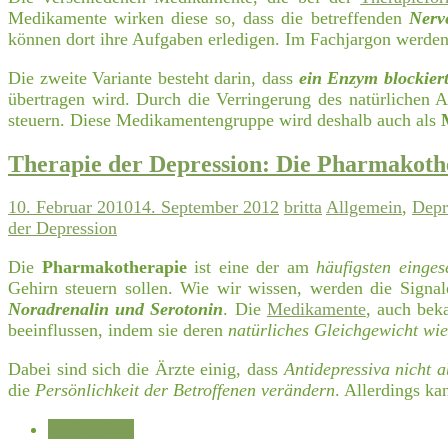
Medikamente wirken diese so, dass die betreffenden
Nerv
können dort ihre Aufgaben erledigen. Im Fachjargon werde
Die zweite Variante besteht darin, dass
ein Enzym blockier
übertragen wird. Durch die Verringerung des natürlichen A
steuern. Diese Medikamentengruppe wird deshalb auch als
Therapie der Depression: Die Pharmakoth
10. Februar 2010
14. September 2012
britta
Allgemein
,
Depr
der Depression
Die
Pharmakotherapie
ist eine der am
häufigsten einges
Gehirn steuern sollen. Wie wir wissen, werden die Signal
Noradrenalin und Serotonin
. Die
Medikamente
, auch bek
beeinflussen, indem sie deren
natürliches Gleichgewicht wie
Dabei sind sich die Ärzte einig, dass
Antidepressiva nicht
die
Persönlichkeit der Betroffenen verändern
. Allerdings ka
← Previous