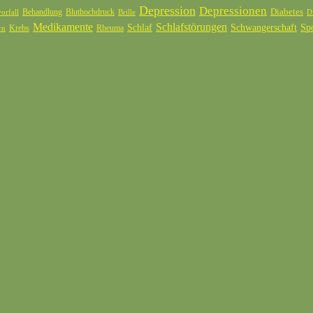
Depression
Depressionen
Diabetes
Behandlung
Bluthochdruck
orfall
Brille
D
Medikamente
Schlafstörungen
Schlaf
Schwangerschaft
Sp
Krebs
Rheuma
rn