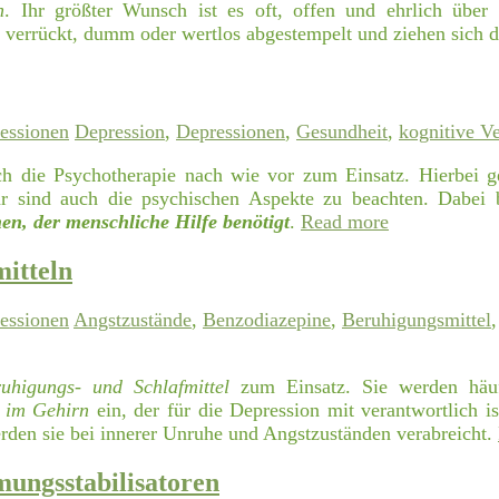
n
. Ihr größter Wunsch ist es oft, offen und ehrlich übe
ls verrückt, dumm oder wertlos abgestempelt und ziehen sich 
essionen
Depression
,
Depressionen
,
Gesundheit
,
kognitive Ve
 die Psychotherapie nach wie vor zum Einsatz. Hierbei 
ehr sind auch die psychischen Aspekte zu beachten. Dabei 
n, der menschliche Hilfe benötigt
.
Read more
itteln
essionen
Angstzustände
,
Benzodiazepine
,
Beruhigungsmittel
uhigungs- und Schlafmittel
zum Einsatz. Sie werden häu
l im Gehirn
ein, der für die Depression mit verantwortlich is
rden sie bei innerer Unruhe und Angstzuständen verabreicht.
mungsstabilisatoren