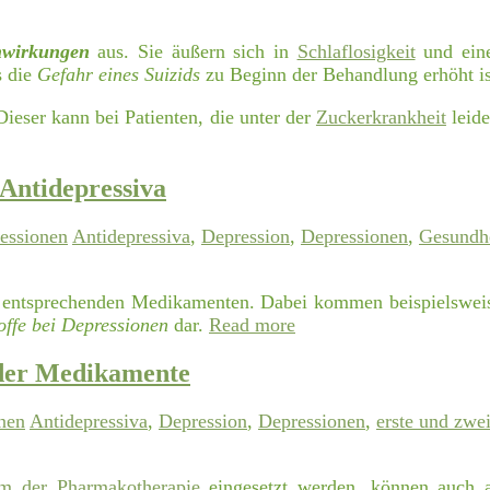
nwirkungen
aus. Sie äußern sich in
Schlaflosigkeit
und ein
s die
Gefahr eines Suizids
zu Beginn der Behandlung erhöht ist,
Dieser kann bei Patienten, die unter der
Zuckerkrankheit
leide
 Antidepressiva
essionen
Antidepressiva
,
Depression
,
Depressionen
,
Gesundh
t entsprechenden Medikamenten. Dabei kommen beispielswei
offe bei Depressionen
dar.
Read more
 der Medikamente
nen
Antidepressiva
,
Depression
,
Depressionen
,
erste und zwe
rm der Pharmakotherapie
eingesetzt werden, können auch au