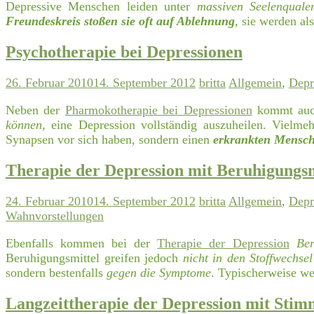
Depressive Menschen leiden unter
massiven Seelenquale
Freundeskreis stoßen sie oft auf Ablehnung
, sie werden a
Psychotherapie bei Depressionen
26. Februar 2010
14. September 2012
britta
Allgemein
,
Depr
Neben der
Pharmokotherapie bei Depressionen
kommt auch
können
, eine Depression vollständig auszuheilen. Vielm
Synapsen vor sich haben, sondern einen
erkrankten Mensche
Therapie der Depression mit Beruhigungsm
24. Februar 2010
14. September 2012
britta
Allgemein
,
Depr
Wahnvorstellungen
Ebenfalls kommen bei der
Therapie der Depression
Ber
Beruhigungsmittel greifen jedoch
nicht in den Stoffwechse
sondern bestenfalls
gegen die Symptome
. Typischerweise we
Langzeittherapie der Depression mit Stim