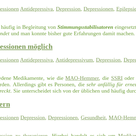
essionen
Antidepressiva
,
Depression
,
Depressionen
,
Epilepsi
häufig in Begleitung von
Stimmungsstabilisatoren
eingesetz
endet
und man konnte bisher gute Erfahrungen damit machen
essionen möglich
essionen
Antidepressiva
,
Antidepressivum
,
Depression
,
Depre
edene Medikamente, wie die
MAO-Hemmer
, die
SSRI
oder
den. Allerdings gibt es Personen, die
sehr anfällig für ern
reckt
. Sie unterscheidet sich von der üblichen und häufig du
ern
essionen
Depression
,
Depressionen
,
Gesundheit
,
MAO-Hemm
ssion zu therapieren
. Hierbei handelt es sich um
Medika