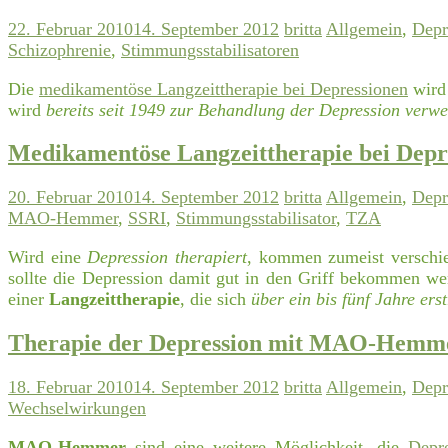
22. Februar 2010
14. September 2012
britta
Allgemein
,
Depr
Schizophrenie
,
Stimmungsstabilisatoren
Die
medikamentöse Langzeittherapie bei Depressionen
wird 
wird
bereits seit 1949 zur Behandlung der Depression verw
Medikamentöse Langzeittherapie bei Depr
20. Februar 2010
14. September 2012
britta
Allgemein
,
Depr
MAO-Hemmer
,
SSRI
,
Stimmungsstabilisator
,
TZA
Wird eine
Depression therapiert
, kommen zumeist verschi
sollte die Depression damit gut in den Griff bekommen wer
einer
Langzeittherapie
, die sich
über ein bis fünf Jahre erst
Therapie der Depression mit MAO-Hemm
18. Februar 2010
14. September 2012
britta
Allgemein
,
Depr
Wechselwirkungen
MAO-Hemmer
sind eine weitere Möglichkeit, die
Depre