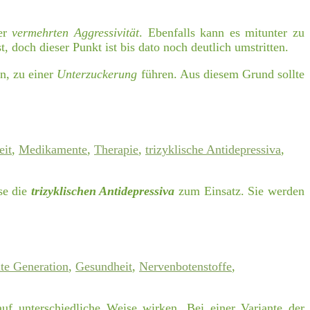
er
vermehrten Aggressivität
. Ebenfalls kann es mitunter zu
 doch dieser Punkt ist bis dato noch deutlich umstritten.
n, zu einer
Unterzuckerung
führen. Aus diesem Grund sollte
eit
,
Medikamente
,
Therapie
,
trizyklische Antidepressiva
,
se die
trizyklischen Antidepressiva
zum Einsatz. Sie werden
ite Generation
,
Gesundheit
,
Nervenbotenstoffe
,
f unterschiedliche Weise wirken. Bei einer Variante der