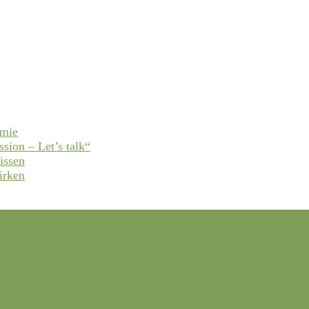
emie
ssion – Let’s talk“
issen
irken