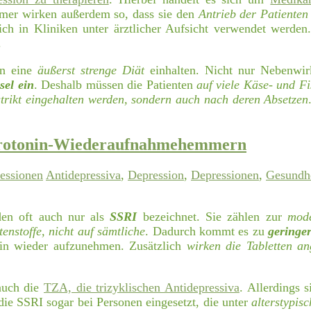
er wirken außerdem so, dass sie den
Antrieb der Patienten 
ich in Kliniken unter ärztlicher Aufsicht verwendet werde
.
en eine
äußerst strenge Diät
einhalten. Nicht nur Nebenwi
sel ein
. Deshalb müssen die Patienten
auf viele Käse- und F
ikt eingehalten werden, sondern auch nach deren Absetzen
 Serotonin-Wiederaufnahmehemmern
essionen
Antidepressiva
,
Depression
,
Depressionen
,
Gesundh
en oft auch nur als
SSRI
bezeichnet. Sie zählen zur
mode
tenstoffe, nicht auf sämtliche
. Dadurch kommt es zu
geringe
onin wieder aufzunehmen. Zusätzlich
wirken die Tabletten an
auch die
TZA, die trizyklischen Antidepressiva
. Allerdings 
die SSRI sogar bei Personen eingesetzt, die unter
alterstypis