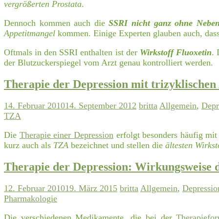
vergrößerten Prostata
.
Dennoch kommen auch die
SSRI nicht ganz ohne Nebe
Appetitmangel
kommen. Einige Experten glauben auch, das
Oftmals in den SSRI enthalten ist der
Wirkstoff Fluoxetin
. 
der Blutzuckerspiegel vom Arzt genau kontrolliert werden.
Therapie der Depression mit trizyklischen
14. Februar 2010
14. September 2012
britta
Allgemein
,
Depr
TZA
Die
Therapie einer Depression
erfolgt besonders häufig mi
kurz auch als
TZA
bezeichnet und stellen die
ältesten Wirkst
Therapie der Depression: Wirkungsweise
12. Februar 2010
19. März 2015
britta
Allgemein
,
Depressio
Pharmakologie
Die verschiedenen Medikamente, die bei der
Therapiefo