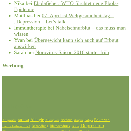
Nika
bei
Ebolafieber: WHO fürchtet neue Ebola-
Epidemie
Matthias
bei
07. April ist Weltgesundheitstag –
„Depression – Let’s talk“
Immuntherapie
bei
Nabelschnurblut – das muss man
wissen
Yvan
bei
Übergewicht kann sich auch auf Erbgut
auswirken
Sarah
bei
Norovirus-Saison 2016 startet früh
Werbung
Schlagwörter
Allergie
Bakterien
Asthma
Adipositas
Alkohol
Allergiker
Augen
Babys
Depression
Behandlung
Bluthochdruck
Bandscheibenvorfall
Brille