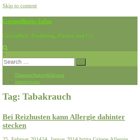
Skip to content
Gesundheits-Infos
Gesundheit, Ernährung, Fitness und Co.
×
Datenschutzerklärung
impressum
Tag: Tabakrauch
Bei Reizhusten kann Allergie dahinter
stecken
25. Februar 2014
24. Januar 2014
britta
Grippe
Allergie
,