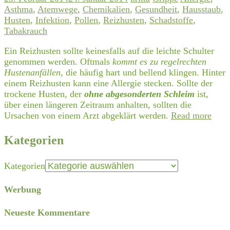
Asthma
,
Atemwege
,
Chemikalien
,
Gesundheit
,
Hausstaub
,
Husten
,
Infektion
,
Pollen
,
Reizhusten
,
Schadstoffe
,
Tabakrauch
Ein Reizhusten sollte keinesfalls auf die leichte Schulter
genommen werden. Oftmals
kommt es zu regelrechten
Hustenanfällen
, die häufig hart und bellend klingen. Hinter
einem Reizhusten kann eine Allergie stecken. Sollte der
trockene Husten, der
ohne abgesonderten Schleim
ist,
über einen längeren Zeitraum anhalten, sollten die
Ursachen von einem Arzt abgeklärt werden.
Read more
Kategorien
Kategorien
Werbung
Neueste Kommentare