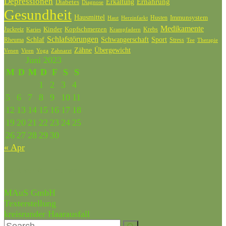
Depressionen
Ernährung
Diabetes
Erkältung
Diagnose
Gesundheit
Hausmittel
Husten
Immunsystem
Haut
Herzinfarkt
Medikamente
Kinder
Kopfschmerzen
Juckreiz
Krebs
Karies
Krampfadern
Schlafstörungen
Schlaf
Schwangerschaft
Sport
Rheuma
Stress
Tee
Therapie
Zähne
Übergewicht
Venen
Zahnarzt
Viren
Yoga
Juni 2023
M
D
M
D
F
S
S
1
2
3
4
5
6
7
8
9
10
11
12
13
14
15
16
17
18
19
20
21
22
23
24
25
26
27
28
29
30
« Apr
Partner & Freunde
MAuS GmbH
Texterstellung
kreisrunder Haarausfall