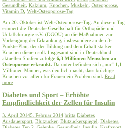
Gesundheit
,
Kalzium
,
Knochen
,
Muskeln
,
Osteoporose
,
Vitamin D
,
Welt-Osteoporose-Tag
Am 20. Oktober ist Welt-Osteoporose-Tag. An diesem Tag
erinnert die Deutsche Gesellschaft für Orthopädie und
Unfallchirurgie e.V. (DGOU) an die Maßnahmen zur
Vorbeugung der Erkrankung, insbesondere an den 3-
Punkte-Plan, der der Bildung und dem Erhalt starker
Knochen dienen soll. Insgesamt sind in Deutschland
aktuellen Studien zufolge
6,3 Millionen Menschen an
Osteoporose erkrankt.
Darunter befinden sich „nur“ 1,1
Millionen Männer, was deutlich macht, dass brüchige
Knochen vor allem für Frauen ein Problem sind.
Read
more
Diabetes und Sport – Erhöhte
Empfindlichkeit der Zellen für Insulin
3. April 2014
5. Februar 2014
britta
Diabetes
Ausdauersport
,
Blutzucker
,
Blutzuckerspiegel
,
Diabetes
,
Diabetes Typ 2
,
Gelenke
,
Gesundheit
,
Insulin
,
Kraftsport
,