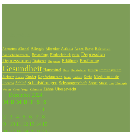
Schlagwörter
Allergie
Bakterien
Asthma
Adipositas
Alkohol
Allergiker
Augen
Babys
Depression
Behandlung
Bluthochdruck
Bandscheibenvorfall
Brille
Depressionen
Ernährung
Diabetes
Erkältung
Diagnose
Gesundheit
Hausmittel
Husten
Immunsystem
Haut
Herzinfarkt
Medikamente
Kinder
Kopfschmerzen
Juckreiz
Krebs
Karies
Krampfadern
Schlafstörungen
Schlaf
Schwangerschaft
Sport
Rheuma
Stress
Tee
Therapie
Zähne
Übergewicht
Venen
Zahnarzt
Viren
Yoga
Dezember 2024
M
D
M
D
F
S
S
1
2
3
4
5
6
7
8
9
10
11
12
13
14
15
16
17
18
19
20
21
22