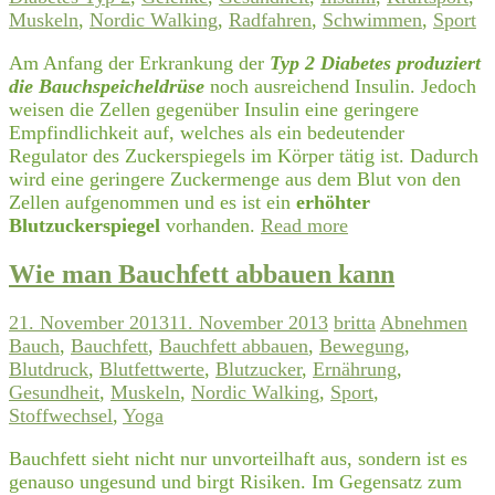
Muskeln
,
Nordic Walking
,
Radfahren
,
Schwimmen
,
Sport
Am Anfang der Erkrankung der
Typ 2 Diabetes produziert
die Bauchspeicheldrüse
noch ausreichend Insulin. Jedoch
weisen die Zellen gegenüber Insulin eine geringere
Empfindlichkeit auf, welches als ein bedeutender
Regulator des Zuckerspiegels im Körper tätig ist. Dadurch
wird eine geringere Zuckermenge aus dem Blut von den
Zellen aufgenommen und es ist ein
erhöhter
Blutzuckerspiegel
vorhanden.
Read more
Wie man Bauchfett abbauen kann
21. November 2013
11. November 2013
britta
Abnehmen
Bauch
,
Bauchfett
,
Bauchfett abbauen
,
Bewegung
,
Blutdruck
,
Blutfettwerte
,
Blutzucker
,
Ernährung
,
Gesundheit
,
Muskeln
,
Nordic Walking
,
Sport
,
Stoffwechsel
,
Yoga
Bauchfett sieht nicht nur unvorteilhaft aus, sondern ist es
genauso ungesund und birgt Risiken. Im Gegensatz zum