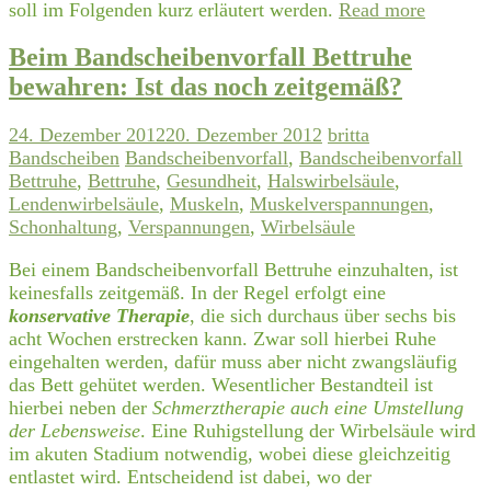
soll im Folgenden kurz erläutert werden.
Read more
Beim Bandscheibenvorfall Bettruhe
bewahren: Ist das noch zeitgemäß?
24. Dezember 2012
20. Dezember 2012
britta
Bandscheiben
Bandscheibenvorfall
,
Bandscheibenvorfall
Bettruhe
,
Bettruhe
,
Gesundheit
,
Halswirbelsäule
,
Lendenwirbelsäule
,
Muskeln
,
Muskelverspannungen
,
Schonhaltung
,
Verspannungen
,
Wirbelsäule
Bei einem Bandscheibenvorfall Bettruhe einzuhalten, ist
keinesfalls zeitgemäß. In der Regel erfolgt eine
konservative Therapie
, die sich durchaus über sechs bis
acht Wochen erstrecken kann. Zwar soll hierbei Ruhe
eingehalten werden, dafür muss aber nicht zwangsläufig
das Bett gehütet werden. Wesentlicher Bestandteil ist
hierbei neben der
Schmerztherapie auch eine Umstellung
der Lebensweise
. Eine Ruhigstellung der Wirbelsäule wird
im akuten Stadium notwendig, wobei diese gleichzeitig
entlastet wird. Entscheidend ist dabei, wo der