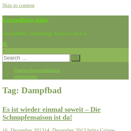
Skip to content
Gesundheits-Infos
Gesundheit, Ernährung, Fitness und Co.
×
Datenschutzerklärung
impressum
Tag: Dampfbad
Es ist wieder einmal soweit – Die
Schnupfensaison ist da!
16. Dezember 2013
14. Dezember 2013
britta
Grippe