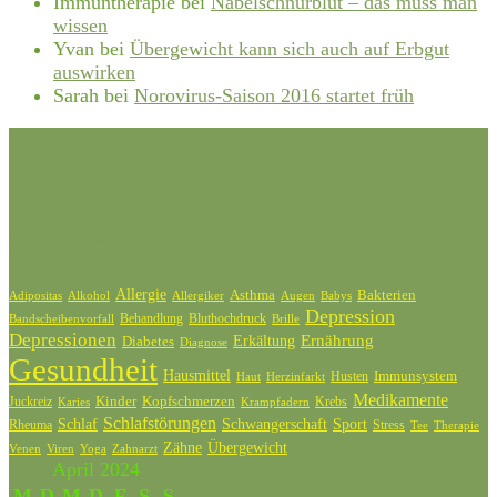
Immuntherapie
bei
Nabelschnurblut – das muss man
wissen
Yvan
bei
Übergewicht kann sich auch auf Erbgut
auswirken
Sarah
bei
Norovirus-Saison 2016 startet früh
Schlagwörter
Allergie
Bakterien
Asthma
Adipositas
Alkohol
Allergiker
Augen
Babys
Depression
Behandlung
Bluthochdruck
Bandscheibenvorfall
Brille
Depressionen
Ernährung
Diabetes
Erkältung
Diagnose
Gesundheit
Hausmittel
Husten
Immunsystem
Haut
Herzinfarkt
Medikamente
Kinder
Kopfschmerzen
Juckreiz
Krebs
Karies
Krampfadern
Schlafstörungen
Schlaf
Schwangerschaft
Sport
Rheuma
Stress
Tee
Therapie
Zähne
Übergewicht
Venen
Zahnarzt
Viren
Yoga
April 2024
M
D
M
D
F
S
S