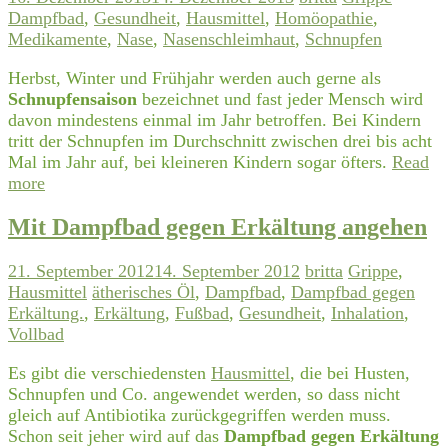
Dampfbad
,
Gesundheit
,
Hausmittel
,
Homöopathie
,
Medikamente
,
Nase
,
Nasenschleimhaut
,
Schnupfen
Herbst, Winter und Frühjahr werden auch gerne als
Schnupfensaison
bezeichnet und fast jeder Mensch wird
davon mindestens einmal im Jahr betroffen. Bei Kindern
tritt der Schnupfen im Durchschnitt zwischen drei bis acht
Mal im Jahr auf, bei kleineren Kindern sogar öfters.
Read
more
Mit Dampfbad gegen Erkältung angehen
21. September 2012
14. September 2012
britta
Grippe
,
Hausmittel
ätherisches Öl
,
Dampfbad
,
Dampfbad gegen
Erkältung.
,
Erkältung
,
Fußbad
,
Gesundheit
,
Inhalation
,
Vollbad
Es gibt die verschiedensten
Hausmittel
, die bei Husten,
Schnupfen und Co. angewendet werden, so dass nicht
gleich auf Antibiotika zurückgegriffen werden muss.
Schon seit jeher wird auf das
Dampfbad gegen Erkältung