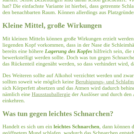
hat? Die einfachste Variante ist hierbei, dass getrennte Sc
den benachbarten Raum. Können allerdings aus Platzgründ
Kleine Mittel, große Wirkungen
Mit kleinen Mitteln können große Wirkungen erzielt werden
liegenden Kopf vorkommen, dass in der Nase die Schleimhä
bereits eine höhere
Lagerung des Kopfes
hilfreich sein, die
bewerkstelligt werden sollte. Doch was tun gegen Schnarch
das Rückenteil eingenäht werden, so dass verhindert wird, d
Des Weiteren sollte auf Alkohol verzichtet werden und zwa
sollten soweit wie möglich keine
Beruhigungs- und Schlafmi
sich Körperfett absetzen und das Atmen wird dadurch behinde
nämlich eine
Hausstauballergie
der Auslöser und durch den 
einkehren.
Was tun gegen leichtes Schnarchen?
Handelt es sich um ein
leichtes Schnarchen
, dann können d
geöffnetem Mund schlafen, wodurch das Schnarchen entsteh