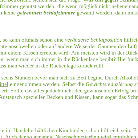
hlafzimmer genutzt werden, die wenn möglich nicht nebeneinan
en keine
getrennten Schlafzimmer
gewählt werden, dann muss
, so kann oftmals schon eine
veränderte Schlafposition
hilfre
ute anschwellen oder auf andere Weise der Gaumen den Luft
 mit einem Kissen erreicht wird. Am meisten wird in der Rück
en, wenn man sich immer in die Rückenlage begibt? Hierfür
k
ass man wieder in die Rückenlage zurück rollt.
r sechs Stunden bevor man sich zu Bett begibt. Durch Alkoh
ttel
eingenommen werden. Selbst die
Gewichtsreduzierung so
rt. Sollte das alles jedoch nicht den gewünschten Erfolg bri
Austausch spezieller Decken und Kissen, kann sogar das Sc
ie im Handel erhältlichen Kinnbinden schon hilfreich sein.
t. Auch der so genannte Nasenschmetterling wird empfohlen,