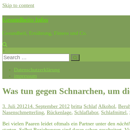
Skip to content
Gesundheits-Infos
Gesundheit, Ernährung, Fitness und Co.
×
Datenschutzerklärung
impressum
Was tun gegen Schnarchen, um die
3. Juli 2012
14. September 2012
britta
Schlaf
Alkohol
,
Beruh
Nasenschmetterling
,
Rückenlage
,
Schlaflabor
,
Schlafmittel
,
Bei vielen Paaren leidet oftmals ein Partner unter den
nächt
starten. Selbst Beziehungen sind daran schon gescheitert. Vi