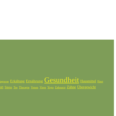
Gesundheit
Ernährung
Erkältung
Hausmittel
iagnose
Haut
ort
Zähne
Übergewicht
Stress
Tee
Therapie
Venen
Zahnarzt
Viren
Yoga