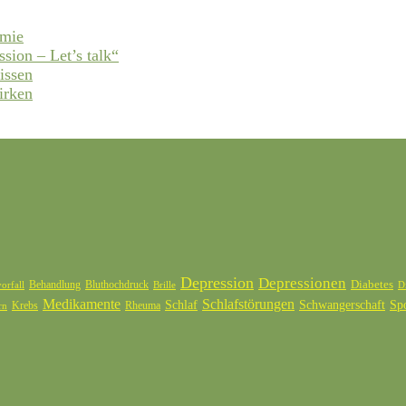
emie
ssion – Let’s talk“
issen
irken
Depression
Depressionen
Diabetes
Behandlung
Bluthochdruck
orfall
Brille
D
Medikamente
Schlafstörungen
Schlaf
Schwangerschaft
Sp
Krebs
Rheuma
rn