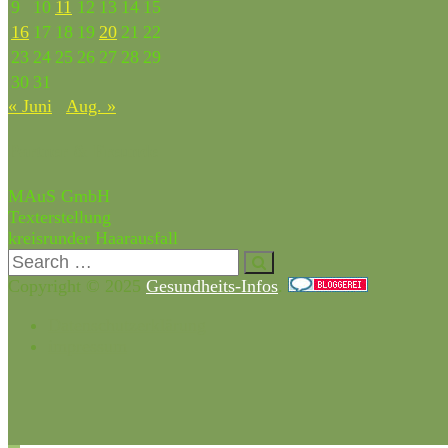
9
10
11
12
13
14
15
16
17
18
19
20
21
22
23
24
25
26
27
28
29
30
31
« Juni
Aug. »
Partner & Freunde
MAuS GmbH
Texterstellung
kreisrunder Haarausfall
Copyright © 2025
Gesundheits-Infos
.
Datenschutzerklärung
impressum