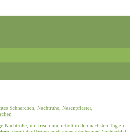
chtes Schnarchen
,
Nachtruhe
,
Nasenpflaster
,
rchen
ge Nachtruhe, um frisch und erholt in den nächsten Tag zu
chen
, damit der Partner auch einen erholsamen Nachtschlaf