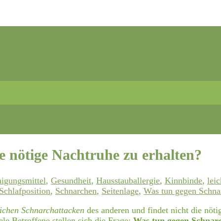
 nötige Nachtruhe zu erhalten?
igungsmittel
,
Gesundheit
,
Hausstauballergie
,
Kinnbinde
,
lei
Schlafposition
,
Schnarchen
,
Seitenlage
,
Was tun gegen Schna
lichen Schnarchattacken
des anderen und findet nicht die nöti
ele Betroffene stellen sich die Frage:
Was tun gegen Schnar