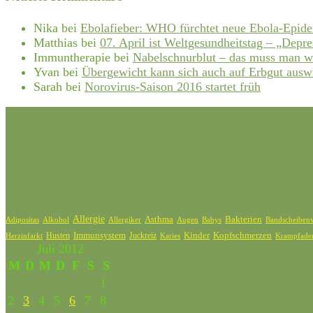
Nika
bei
Ebolafieber: WHO fürchtet neue Ebola-Epid
Matthias
bei
07. April ist Weltgesundheitstag – „Depre
Immuntherapie
bei
Nabelschnurblut – das muss man w
Yvan
bei
Übergewicht kann sich auch auf Erbgut ausw
Sarah
bei
Norovirus-Saison 2016 startet früh
Schlagwörter
Allergie
Bakterien
Asthma
Adipositas
Alkohol
Allergiker
Bandscheibenv
Augen
Babys
Kinder
Kopfschmerzen
Husten
Immunsystem
Juckreiz
Karies
Krampfade
Herzinfarkt
Juli 2012
M
D
M
D
F
S
S
1
2
3
4
5
6
7
8