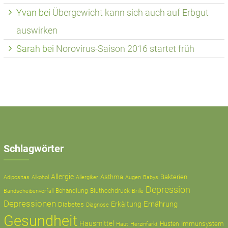
Yvan
bei
Übergewicht kann sich auch auf Erbgut
auswirken
Sarah
bei
Norovirus-Saison 2016 startet früh
Schlagwörter
Allergie
Asthma
Bakterien
Adipositas
Alkohol
Allergiker
Augen
Babys
Depression
Behandlung
Bluthochdruck
Bandscheibenvorfall
Brille
Depressionen
Ernährung
Erkältung
Diabetes
Diagnose
Gesundheit
Hausmittel
Immunsystem
Husten
Haut
Herzinfarkt