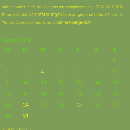
Medikamente
Kinder
Kopfschmerzen
Juckreiz
Krampfadern
Krebs
Karies
Schlafstörungen
Schlaf
Schwangerschaft
Sport
Rheuma
Stress
Tee
Zähne
Übergewicht
Therapie
Zahnarzt
Venen
Viren
Yoga
Januar 2012
M
D
M
D
F
S
S
1
2
3
4
5
6
7
8
9
10
11
12
13
14
15
16
17
18
19
20
21
22
23
24
25
26
27
28
29
30
31
« Dez.
Feb. »