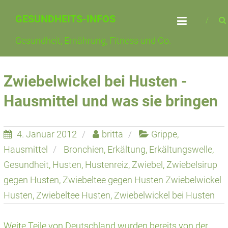
Skip
GESUNDHEITS-INFOS
to
content
Gesundheit, Ernährung, Fitness und Co.
Zwiebelwickel bei Husten -
Hausmittel und was sie bringen
4. Januar 2012
britta
Grippe
,
Hausmittel
Bronchien
,
Erkältung
,
Erkältungswelle
,
Gesundheit
,
Husten
,
Hustenreiz
,
Zwiebel
,
Zwiebelsirup
gegen Husten
,
Zwiebeltee gegen Husten Zwiebelwickel
Husten
,
Zwiebeltee Husten
,
Zwiebelwickel bei Husten
Weite Teile von Deutschland wurden bereits von der