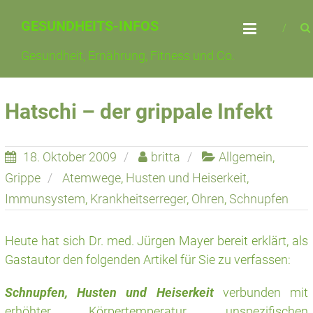
Skip
GESUNDHEITS-INFOS
to
content
Gesundheit, Ernährung, Fitness und Co.
Hatschi – der grippale Infekt
18. Oktober 2009
britta
Allgemein
,
Grippe
Atemwege
,
Husten und Heiserkeit
,
Immunsystem
,
Krankheitserreger
,
Ohren
,
Schnupfen
Heute hat sich Dr. med. Jürgen Mayer bereit erklärt, als
Gastautor den folgenden Artikel für Sie zu verfassen:
Schnupfen, Husten und Heiserkeit
verbunden mit
erhöhter Körpertemperatur, unspezifischen