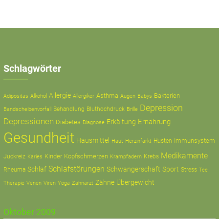
Schlagwörter
Allergie
Asthma
Bakterien
Adipositas
Alkohol
Allergiker
Augen
Babys
Depression
Behandlung
Bluthochdruck
Bandscheibenvorfall
Brille
Depressionen
Ernährung
Erkältung
Diabetes
Diagnose
Gesundheit
Hausmittel
Immunsystem
Husten
Haut
Herzinfarkt
Medikamente
Kinder
Kopfschmerzen
Juckreiz
Krampfadern
Krebs
Karies
Schlafstörungen
Schlaf
Schwangerschaft
Sport
Rheuma
Stress
Tee
Zähne
Übergewicht
Therapie
Zahnarzt
Venen
Viren
Yoga
Oktober 2009