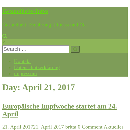
Gesundheits-Infos
Gesundheit, Ernährung, Fitness und Co.
×
Kontakt
Datenschutzerklärung
impressum
Day: April 21, 2017
Europäische Impfwoche startet am 24.
April
21. April 2017
21. April 2017
britta
0 Comment
Aktuelles