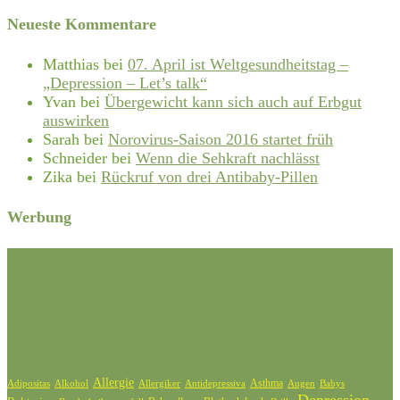
Neueste Kommentare
Matthias
bei
07. April ist Weltgesundheitstag –
„Depression – Let’s talk“
Yvan
bei
Übergewicht kann sich auch auf Erbgut
auswirken
Sarah
bei
Norovirus-Saison 2016 startet früh
Schneider
bei
Wenn die Sehkraft nachlässt
Zika
bei
Rückruf von drei Antibaby-Pillen
Werbung
Schlagwörter
Allergie
Asthma
Adipositas
Allergiker
Alkohol
Antidepressiva
Augen
Babys
Depression