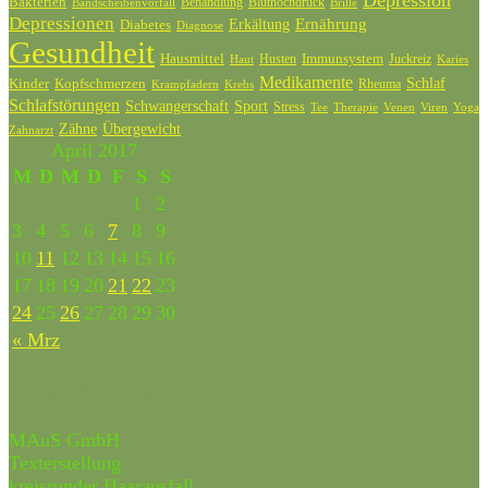
Bakterien
Behandlung
Bluthochdruck
Bandscheibenvorfall
Brille
Depressionen
Ernährung
Diabetes
Erkältung
Diagnose
Gesundheit
Hausmittel
Husten
Immunsystem
Juckreiz
Haut
Karies
Medikamente
Kinder
Kopfschmerzen
Schlaf
Rheuma
Krampfadern
Krebs
Schlafstörungen
Schwangerschaft
Sport
Stress
Tee
Therapie
Venen
Viren
Yoga
Zähne
Übergewicht
Zahnarzt
April 2017
M
D
M
D
F
S
S
1
2
3
4
5
6
7
8
9
10
11
12
13
14
15
16
17
18
19
20
21
22
23
24
25
26
27
28
29
30
« Mrz
Partner & Freunde
MAuS GmbH
Texterstellung
kreisrunder Haarausfall