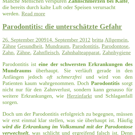
Manche Menschen verspüren
Zahnschmerzen bei Kälte
,
die bereits durch kalte Luft oder Speisen verursacht
werden.
Read more
Parodontitis: die unterschätzte Gefahr
26. September 2009
14. September 2012
britta
Allgemein
,
Zähne
Gesundheit
,
Mundraum
,
Parodontitis
,
Parodontose
,
Zahn
,
Zähne
,
Zahnfleisch
,
Zahnhalteapparat
,
Zahnhygiene
Parodontitis ist
eine der schwersten Erkrankungen des
Mundraums
überhaupt. Sie verläuft gerade in den
Anfängen jedoch
oft schmerzfrei
und wird von den
Patienten kaum wahrgenommen. Doch
Parodontitis
sorgt
nicht nur für den Zahnverlust, sondern kann genauso für
weitere Erkrankungen, wie
Herzinfarkt
und Schlaganfall
sorgen.
Doch um der Parodontitis erfolgreich zu begegnen, müssen
wir erst einmal klar stellen, was sie überhaupt ist. Häufig
wird die Erkrankung im Volksmund mit der Parodontose
verwechselt
, was schlicht und ergreifend falsch ist. Denn