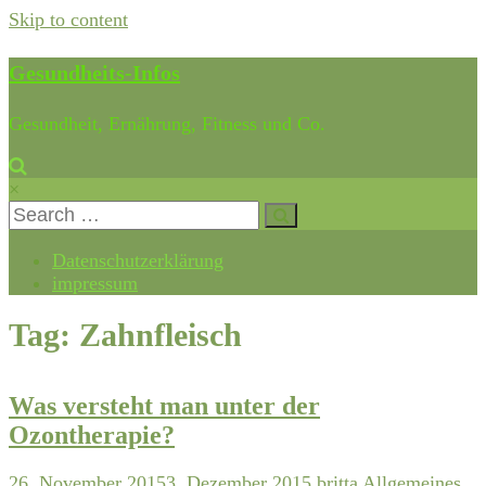
Skip to content
Gesundheits-Infos
Gesundheit, Ernährung, Fitness und Co.
×
Datenschutzerklärung
impressum
Tag: Zahnfleisch
Was versteht man unter der
Ozontherapie?
26. November 2015
3. Dezember 2015
britta
Allgemeines