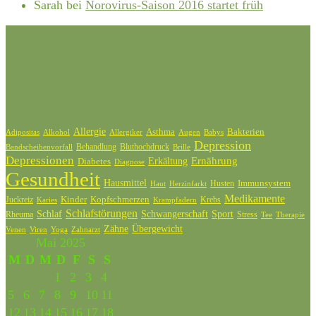
Sarah
bei
Norovirus-Saison 2016 startet früh
Schlagwörter
Allergie
Bakterien
Asthma
Adipositas
Alkohol
Allergiker
Augen
Babys
Depression
Behandlung
Bluthochdruck
Bandscheibenvorfall
Brille
Depressionen
Ernährung
Diabetes
Erkältung
Diagnose
Gesundheit
Hausmittel
Husten
Immunsystem
Haut
Herzinfarkt
Medikamente
Kinder
Kopfschmerzen
Juckreiz
Krebs
Karies
Krampfadern
Schlafstörungen
Schlaf
Schwangerschaft
Sport
Rheuma
Stress
Tee
Therapie
Zähne
Übergewicht
Venen
Zahnarzt
Viren
Yoga
Mai 2025
M
D
M
D
F
S
S
1
2
3
4
5
6
7
8
9
10
11
12
13
14
15
16
17
18