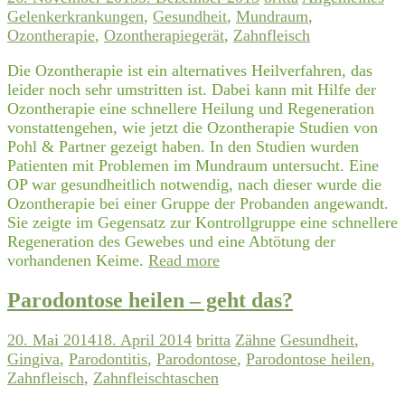
Gelenkerkrankungen
,
Gesundheit
,
Mundraum
,
Ozontherapie
,
Ozontherapiegerät
,
Zahnfleisch
Die Ozontherapie ist ein alternatives Heilverfahren, das
leider noch sehr umstritten ist. Dabei kann mit Hilfe der
Ozontherapie eine schnellere Heilung und Regeneration
vonstattengehen, wie jetzt die Ozontherapie Studien von
Pohl & Partner gezeigt haben. In den Studien wurden
Patienten mit Problemen im Mundraum untersucht. Eine
OP war gesundheitlich notwendig, nach dieser wurde die
Ozontherapie bei einer Gruppe der Probanden angewandt.
Sie zeigte im Gegensatz zur Kontrollgruppe eine schnellere
Regeneration des Gewebes und eine Abtötung der
vorhandenen Keime.
Read more
Parodontose heilen – geht das?
20. Mai 2014
18. April 2014
britta
Zähne
Gesundheit
,
Gingiva
,
Parodontitis
,
Parodontose
,
Parodontose heilen
,
Zahnfleisch
,
Zahnfleischtaschen