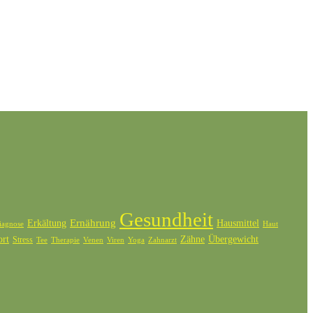
Gesundheit
Ernährung
Erkältung
Hausmittel
iagnose
Haut
ort
Zähne
Übergewicht
Stress
Tee
Therapie
Venen
Zahnarzt
Viren
Yoga