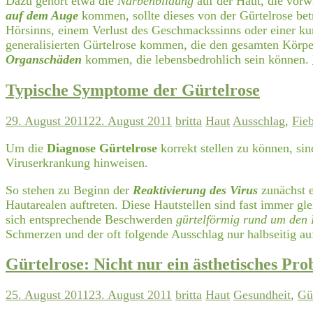
Dazu gehört etwa die
Narbenbildung
auf der Haut, die vor
auf dem Auge
kommen, sollte dieses von der Gürtelrose bet
Hörsinns, einem Verlust des Geschmackssinns oder einer k
generalisierten Gürtelrose kommen, die den gesamten Körper 
Organschäden
kommen, die lebensbedrohlich sein können.
Typische Symptome der Gürtelrose
29. August 2011
22. August 2011
britta
Haut
Ausschlag
,
Fieb
Um die
Diagnose Gürtelrose
korrekt stellen zu können, si
Viruserkrankung hinweisen.
So stehen zu Beginn der
Reaktivierung des Virus
zunächst e
Hautarealen auftreten. Diese Hautstellen sind fast immer g
sich entsprechende Beschwerden
gürtelförmig rund um den
Schmerzen und der oft folgende Ausschlag nur halbseitig au
Gürtelrose: Nicht nur ein ästhetisches Pr
25. August 2011
23. August 2011
britta
Haut
Gesundheit
,
Gü