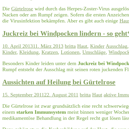
Die
Gürtelrose
wird durch das Herpes-Zoster-Virus ausgelös
Nacken oder am Rumpf zeigen. Sofern die ersten Anzeichen 
die Virusinfektion bekämpfen. Aber es gibt auch einige
Haus
Juckreiz bei Windpocken lindern - so geht
10. April 2013
11. März 2013
britta
Haut
,
Kinder
Ausschlag
Kinder
,
Kleidung
,
Kratzen
,
Lotionen
,
Umschläge
,
Windpoc
Besonders Kinder leiden unter dem
Juckreiz bei Windpoc
Rumpf entsteht der Ausschlag mit seinen roten juckenden F
Aussichten auf Heilung bei Gürtelrose
15. September 2011
22. August 2011
britta
Haut
aktive Immu
Die Gürtelrose ist zwar grundsätzlich eine recht schwerwie
einem
starken Immunsystem
meist binnen weniger Wochen 
medikamentöse Behandlung in der Regel recht gut lösen lässt