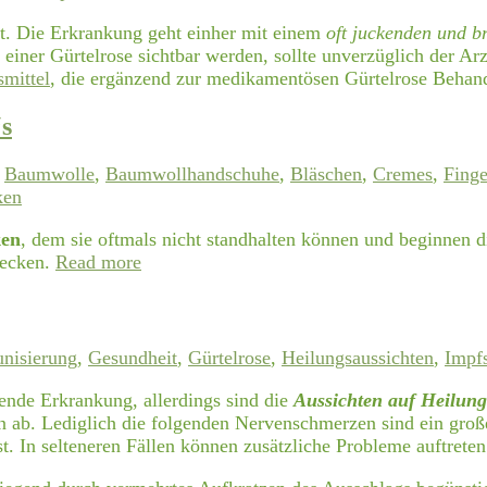
t. Die Erkrankung geht einher mit einem
oft juckenden und 
einer Gürtelrose sichtbar werden, sollte unverzüglich der A
mittel
, die ergänzend zur medikamentösen Gürtelrose Behan
‘s
,
Baumwolle
,
Baumwollhandschuhe
,
Bläschen
,
Cremes
,
Finge
ken
ken
, dem sie oftmals nicht standhalten können und beginnen 
lecken.
Read more
nisierung
,
Gesundheit
,
Gürtelrose
,
Heilungsaussichten
,
Impf
gende Erkrankung, allerdings sind die
Aussichten auf Heilung
ab. Lediglich die folgenden Nervenschmerzen sind ein großes
. In selteneren Fällen können zusätzliche Probleme auftreten