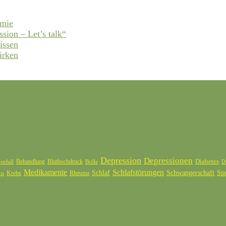
emie
ssion – Let’s talk“
issen
irken
Depression
Depressionen
Diabetes
Behandlung
Bluthochdruck
orfall
Brille
D
Medikamente
Schlafstörungen
Schlaf
Schwangerschaft
Sp
Krebs
Rheuma
rn