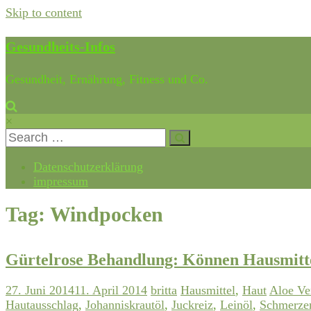
Skip to content
Gesundheits-Infos
Gesundheit, Ernährung, Fitness und Co.
×
Datenschutzerklärung
impressum
Tag: Windpocken
Gürtelrose Behandlung: Können Hausmitte
27. Juni 2014
11. April 2014
britta
Hausmittel
,
Haut
Aloe Ve
Hautausschlag
,
Johanniskrautöl
,
Juckreiz
,
Leinöl
,
Schmerze