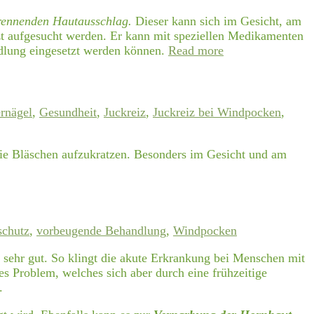
brennenden Hautausschlag.
Dieser kann sich im Gesicht, am
rzt aufgesucht werden. Er kann mit speziellen Medikamenten
dlung eingesetzt werden können.
Read more
rnägel
,
Gesundheit
,
Juckreiz
,
Juckreiz bei Windpocken
,
die Bläschen aufzukratzen. Besonders im Gesicht und am
schutz
,
vorbeugende Behandlung
,
Windpocken
sehr gut. So klingt die akute Erkrankung bei Menschen mit
 Problem, welches sich aber durch eine frühzeitige
.