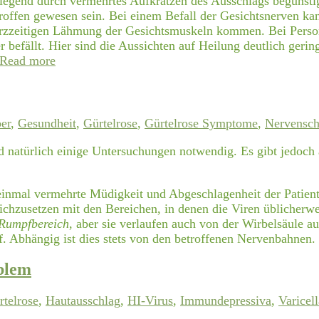
wiegend durch vermehrtes Aufkratzen des Ausschlags begünstig
roffen gewesen sein. Bei einem Befall der Gesichtsnerven k
urzzeitigen Lähmung der Gesichtsmuskeln kommen. Bei Perso
befällt. Hier sind die Aussichten auf Heilung deutlich gerin
Read more
er
,
Gesundheit
,
Gürtelrose
,
Gürtelrose Symptome
,
Nervensc
nd natürlich einige Untersuchungen notwendig. Es gibt jedoch
inmal vermehrte Müdigkeit und Abgeschlagenheit der Patien
leichzusetzen mit den Bereichen, in denen die Viren üblicher
 Rumpfbereich
, aber sie verlaufen auch von der Wirbelsäule au
f. Abhängig ist dies stets von den betroffenen Nervenbahnen.
oblem
rtelrose
,
Hautausschlag
,
HI-Virus
,
Immundepressiva
,
Varicel