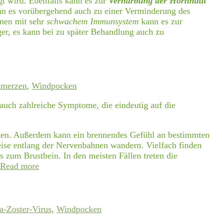
t wird. Ebenfalls kann es zur
Vernarbung der Hornhaut
ann es vorübergehend auch zu einer Verminderung des
nen mit sehr
schwachem Immunsystem
kann es zur
ger, es kann bei zu später Behandlung auch zu
hmerzen
,
Windpocken
 auch zahlreiche Symptome, die eindeutig auf die
ten. Außerdem kann ein brennendes Gefühl an bestimmten
weise entlang der Nervenbahnen wandern. Vielfach finden
s zum Brustbein. In den meisten Fällen treten die
Read more
la-Zoster-Virus
,
Windpocken