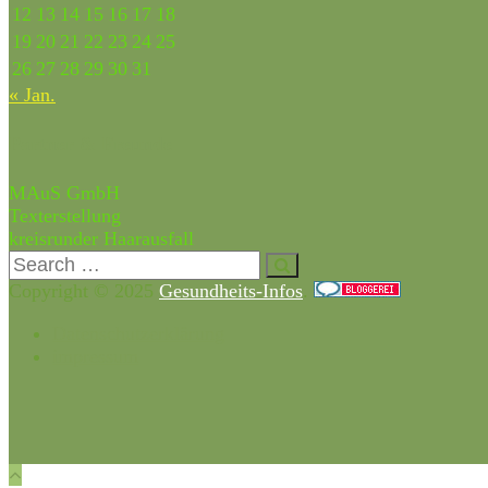
12
13
14
15
16
17
18
19
20
21
22
23
24
25
26
27
28
29
30
31
« Jan.
Partner & Freunde
MAuS GmbH
Texterstellung
kreisrunder Haarausfall
Copyright © 2025
Gesundheits-Infos
.
Datenschutzerklärung
impressum