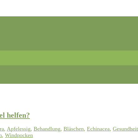
l helfen?
ra
,
Apfelessig
,
Behandlung
,
Bläschen
,
Echinacea
,
Gesundheit
n
,
Windpocken