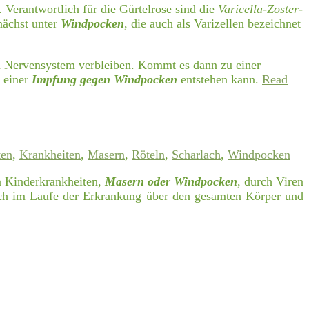
 Verantwortlich für die Gürtelrose sind die
Varicella-Zoster-
nächst unter
Windpocken
, die auch als Varizellen bezeichnet
n im Nervensystem verbleiben. Kommt es dann zu einer
h einer
Impfung gegen Windpocken
entstehen kann.
Read
ten
,
Krankheiten
,
Masern
,
Röteln
,
Scharlach
,
Windpocken
n Kinderkrankheiten,
Masern oder Windpocken
, durch Viren
sich im Laufe der Erkrankung über den gesamten Körper und