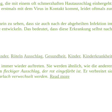
ng, die mit einem oft schmerzhaften Hautausschlag einhergeht.
r erstmals mit dem Virus in Kontakt kommt, leidet oftmals zu
 darin zu sehen, dass sie auch nach der abgeheilten Infektio
e entwickeln. Das bedeutet, dass diese Erkrankung selbst nac
inder
,
Röteln
Ausschlag
,
Gesundheit
,
Kinder
,
Kinderkrankhei
n
immer wieder auftreten. Sie werden ähnlich, wie die andere
in
fleckiger Ausschlag, der rot eingefärbt ist
. Er verbreitet 
rlach verwechselt werden
.
Read more