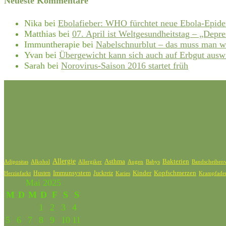
Neueste Kommentare
Nika
bei
Ebolafieber: WHO fürchtet neue Ebola-Epid
Matthias
bei
07. April ist Weltgesundheitstag – „Depre
Immuntherapie
bei
Nabelschnurblut – das muss man w
Yvan
bei
Übergewicht kann sich auch auf Erbgut ausw
Sarah
bei
Norovirus-Saison 2016 startet früh
Schlagwörter
Allergie
Bakterien
Asthma
Adipositas
Alkohol
Allergiker
Bandscheibenv
Augen
Babys
Kinder
Kopfschmerzen
Husten
Immunsystem
Juckreiz
Karies
Krampfade
Herzinfarkt
Mai 2025
M
D
M
D
F
S
S
1
2
3
4
5
6
7
8
9
10
11