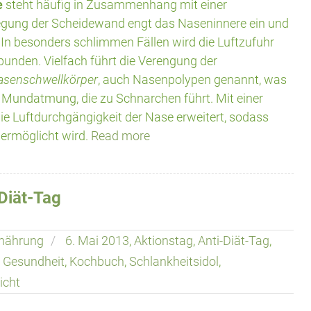
e
steht häufig in Zusammenhang mit einer
gung der Scheidewand engt das Naseninnere ein und
 In besonders schlimmen Fällen wird die Luftzufuhr
bunden. Vielfach führt die Verengung der
asenschwellkörper
, auch Nasenpolypen genannt, was
t Mundatmung, die zu Schnarchen führt. Mit einer
e Luftdurchgängigkeit der Nase erweitert, sodass
 ermöglicht wird.
Read more
-Diät-Tag
nährung
6. Mai 2013
,
Aktionstag
,
Anti-Diät-Tag
,
,
Gesundheit
,
Kochbuch
,
Schlankheitsidol
,
icht