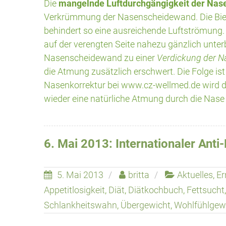
Die
mangelnde Luftdurchgängigkeit der Nas
Verkrümmung der Nasenscheidewand. Die Bie
behindert so eine ausreichende Luftströmung.
auf der verengten Seite nahezu gänzlich unter
Nasenscheidewand zu einer
Verdickung der N
die Atmung zusätzlich erschwert. Die Folge is
Nasenkorrektur bei www.cz-wellmed.de wird di
wieder eine natürliche Atmung durch die Nase
6. Mai 2013: Internationaler Anti
5. Mai 2013
britta
Aktuelles
,
Er
Appetitlosigkeit
,
Diät
,
Diätkochbuch
,
Fettsucht
Schlankheitswahn
,
Übergewicht
,
Wohlfühlgew