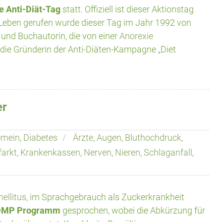
e Anti-Diät-Tag
statt. Offiziell ist dieser Aktionstag
s Leben gerufen wurde dieser Tag im Jahr 1992 von
 und Buchautorin, die von einer
Anorexie
h die Gründerin der Anti-Diäten-Kampagne „Diet
er
emein
,
Diabetes
Ärzte
,
Augen
,
Bluthochdruck
,
farkt
,
Krankenkassen
,
Nerven
,
Nieren
,
Schlaganfall
,
ellitus
, im Sprachgebrauch als Zuckerkrankheit
DMP Programm
gesprochen, wobei die Abkürzung für