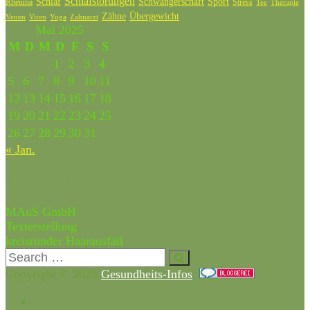
Schlafstörungen
Schlaf
Schwangerschaft
Sport
Rheuma
Stress
Tee
Therapie
Zähne
Übergewicht
Venen
Zahnarzt
Viren
Yoga
Mai 2025
M
D
M
D
F
S
S
1
2
3
4
5
6
7
8
9
10
11
12
13
14
15
16
17
18
19
20
21
22
23
24
25
26
27
28
29
30
31
« Jan.
Partner & Freunde
MAuS GmbH
Texterstellung
kreisrunder Haarausfall
Copyright © 2025
Gesundheits-Infos
.
Datenschutzerklärung