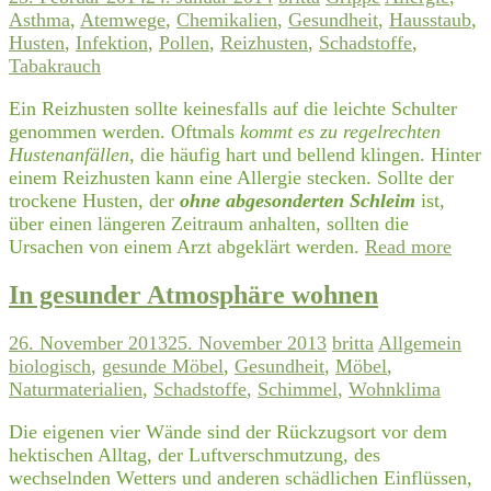
Asthma
,
Atemwege
,
Chemikalien
,
Gesundheit
,
Hausstaub
,
Husten
,
Infektion
,
Pollen
,
Reizhusten
,
Schadstoffe
,
Tabakrauch
Ein Reizhusten sollte keinesfalls auf die leichte Schulter
genommen werden. Oftmals
kommt es zu regelrechten
Hustenanfällen
, die häufig hart und bellend klingen. Hinter
einem Reizhusten kann eine Allergie stecken. Sollte der
trockene Husten, der
ohne abgesonderten Schleim
ist,
über einen längeren Zeitraum anhalten, sollten die
Ursachen von einem Arzt abgeklärt werden.
Read more
In gesunder Atmosphäre wohnen
26. November 2013
25. November 2013
britta
Allgemein
biologisch
,
gesunde Möbel
,
Gesundheit
,
Möbel
,
Naturmaterialien
,
Schadstoffe
,
Schimmel
,
Wohnklima
Die eigenen vier Wände sind der Rückzugsort vor dem
hektischen Alltag, der Luftverschmutzung, des
wechselnden Wetters und anderen schädlichen Einflüssen,