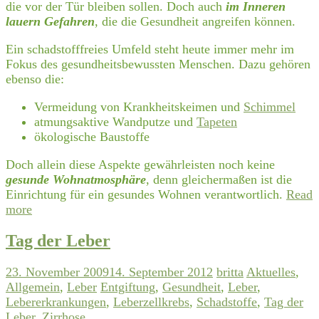
die vor der Tür bleiben sollen. Doch auch
im Inneren
lauern Gefahren
, die die Gesundheit angreifen können.
Ein schadstofffreies Umfeld steht heute immer mehr im
Fokus des gesundheitsbewussten Menschen. Dazu gehören
ebenso die:
Vermeidung von Krankheitskeimen und
Schimmel
atmungsaktive Wandputze und
Tapeten
ökologische Baustoffe
Doch allein diese Aspekte gewährleisten noch keine
gesunde Wohnatmosphäre
, denn gleichermaßen ist die
Einrichtung für ein gesundes Wohnen verantwortlich.
Read
more
Tag der Leber
23. November 2009
14. September 2012
britta
Aktuelles
,
Allgemein
,
Leber
Entgiftung
,
Gesundheit
,
Leber
,
Lebererkrankungen
,
Leberzellkrebs
,
Schadstoffe
,
Tag der
Leber
,
Zirrhose