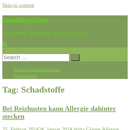
Skip to content
Gesundheits-Infos
Gesundheit, Ernährung, Fitness und Co.
×
Datenschutzerklärung
impressum
Tag: Schadstoffe
Bei Reizhusten kann Allergie dahinter
stecken
25. Februar 2014
24. Januar 2014
britta
Grippe
Allergie
,