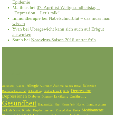
Epidemie
Matthias
bei
07. April ist Weltgesundheitstag –
„Depression – Let’s talk“
Immuntherapie
bei
Nabelschnurblut – das muss man
wissen
Yvan
bei
Übergewicht kann sich auch auf Erbgut
auswirken
Sarah
bei
Norovirus-Saison 2016 startet früh
Schlagwörter
Allergie
Bakterien
Asthma
Adipositas
Alkohol
Allergiker
Augen
Babys
Depression
Behandlung
Bluthochdruck
Bandscheibenvorfall
Brille
Depressionen
Ernährung
Diabetes
Erkältung
Diagnose
Gesundheit
Hausmittel
Husten
Immunsystem
Haut
Herzinfarkt
Medikamente
Kinder
Kopfschmerzen
Juckreiz
Krebs
Karies
Krampfadern