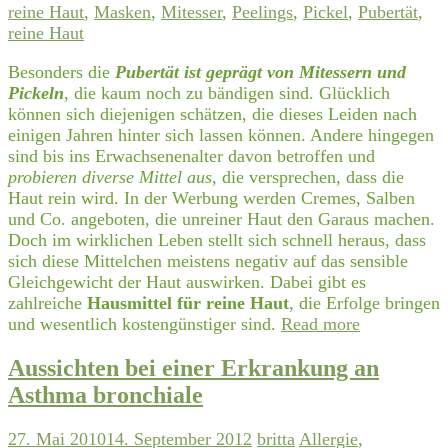
reine Haut
,
Masken
,
Mitesser
,
Peelings
,
Pickel
,
Pubertät
,
reine Haut
Besonders die
Pubertät ist geprägt von Mitessern und
Pickeln
, die kaum noch zu bändigen sind. Glücklich
können sich diejenigen schätzen, die dieses Leiden nach
einigen Jahren hinter sich lassen können. Andere hingegen
sind bis ins Erwachsenenalter davon betroffen und
probieren diverse Mittel aus
, die versprechen, dass die
Haut rein wird. In der Werbung werden Cremes, Salben
und Co. angeboten, die unreiner Haut den Garaus machen.
Doch im wirklichen Leben stellt sich schnell heraus, dass
sich diese Mittelchen meistens negativ auf das sensible
Gleichgewicht der Haut auswirken. Dabei gibt es
zahlreiche
Hausmittel für reine Haut
, die Erfolge bringen
und wesentlich kostengünstiger sind.
Read more
Aussichten bei einer Erkrankung an
Asthma bronchiale
27. Mai 2010
14. September 2012
britta
Allergie
,