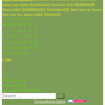
Medikamente
Kinder
Kopfschmerzen
Juckreiz
Krebs
Karies
Krampfadern
Schlafstörungen
Schlaf
Schwangerschaft
Sport
Rheuma
Stress
Tee
Therapie
Zähne
Übergewicht
Venen
Zahnarzt
Viren
Yoga
Januar 2025
M
D
M
D
F
S
S
1
2
3
4
5
6
7
8
9
10
11
12
13
14
15
16
17
18
19
20
21
22
23
24
25
26
27
28
29
30
31
« Jan.
Partner & Freunde
MAuS GmbH
Texterstellung
kreisrunder Haarausfall
Copyright © 2025
Gesundheits-Infos
.