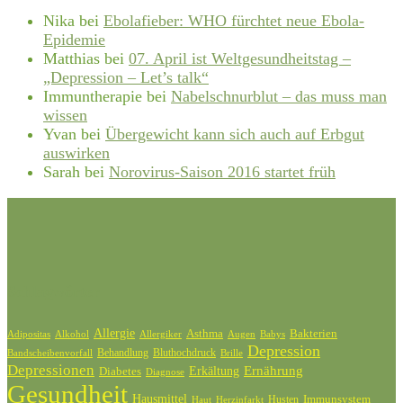
Nika
bei
Ebolafieber: WHO fürchtet neue Ebola-
Epidemie
Matthias
bei
07. April ist Weltgesundheitstag –
„Depression – Let’s talk“
Immuntherapie
bei
Nabelschnurblut – das muss man
wissen
Yvan
bei
Übergewicht kann sich auch auf Erbgut
auswirken
Sarah
bei
Norovirus-Saison 2016 startet früh
Schlagwörter
Allergie
Bakterien
Asthma
Adipositas
Alkohol
Allergiker
Augen
Babys
Depression
Behandlung
Bluthochdruck
Bandscheibenvorfall
Brille
Depressionen
Ernährung
Diabetes
Erkältung
Diagnose
Gesundheit
Hausmittel
Husten
Immunsystem
Haut
Herzinfarkt