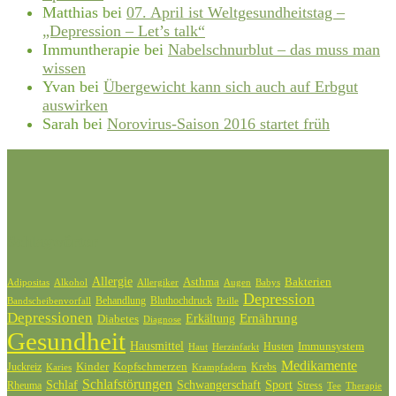
Matthias
bei
07. April ist Weltgesundheitstag –
„Depression – Let’s talk“
Immuntherapie
bei
Nabelschnurblut – das muss man
wissen
Yvan
bei
Übergewicht kann sich auch auf Erbgut
auswirken
Sarah
bei
Norovirus-Saison 2016 startet früh
Schlagwörter
Allergie
Bakterien
Asthma
Adipositas
Alkohol
Allergiker
Augen
Babys
Depression
Behandlung
Bluthochdruck
Bandscheibenvorfall
Brille
Depressionen
Ernährung
Diabetes
Erkältung
Diagnose
Gesundheit
Hausmittel
Husten
Immunsystem
Haut
Herzinfarkt
Medikamente
Kinder
Kopfschmerzen
Juckreiz
Krebs
Karies
Krampfadern
Schlafstörungen
Schlaf
Schwangerschaft
Sport
Rheuma
Stress
Tee
Therapie