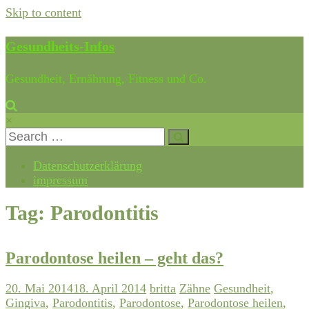
Skip to content
Gesundheits-Infos
Gesundheit, Ernährung, Fitness und Co.
×
Datenschutzerklärung
impressum
Tag: Parodontitis
Parodontose heilen – geht das?
20. Mai 2014
18. April 2014
britta
Zähne
Gesundheit
,
Gingiva
,
Parodontitis
,
Parodontose
,
Parodontose heilen
,