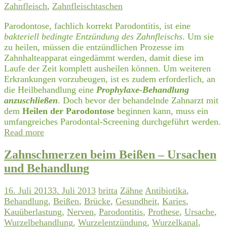
Zahnfleisch
,
Zahnfleischtaschen
Parodontose, fachlich korrekt Parodontitis, ist eine
bakteriell bedingte Entzündung des Zahnfleischs
. Um sie
zu heilen, müssen die entzündlichen Prozesse im
Zahnhalteapparat eingedämmt werden, damit diese im
Laufe der Zeit komplett ausheilen können. Um weiteren
Erkrankungen vorzubeugen, ist es zudem erforderlich, an
die Heilbehandlung eine
Prophylaxe-Behandlung
anzuschließen
. Doch bevor der behandelnde Zahnarzt mit
dem
Heilen der Parodontose
beginnen kann, muss ein
umfangreiches Parodontal-Screening durchgeführt werden.
Read more
Zahnschmerzen beim Beißen – Ursachen
und Behandlung
16. Juli 2013
3. Juli 2013
britta
Zähne
Antibiotika
,
Behandlung
,
Beißen
,
Brücke
,
Gesundheit
,
Karies
,
Kauüberlastung
,
Nerven
,
Parodontitis
,
Prothese
,
Ursache
,
Wurzelbehandlung
,
Wurzelentzündung
,
Wurzelkanal
,