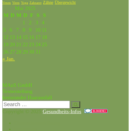
Zähne
Übergewicht
Venen
Zahnarzt
Viren
Yoga
Mai 2025
M
D
M
D
F
S
S
1
2
3
4
5
6
7
8
9
10
11
12
13
14
15
16
17
18
19
20
21
22
23
24
25
26
27
28
29
30
31
« Jan.
Partner & Freunde
MAuS GmbH
Texterstellung
kreisrunder Haarausfall
Copyright © 2025
Gesundheits-Infos
.
Datenschutzerklärung
impressum