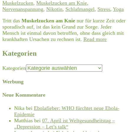
Muskelzucken
,
Muskelzucken am Knie
,
Nervenanspannung
,
Nikotin
,
Schlafmangel
,
Stress
,
Yoga
Tritt das
Muskelzucken am Knie
nur für kurze Zeit oder
sporadisch auf, ist das kein Grund zur Sorge. Jeder
Mensch ist einmal davon betroffen, ohne dass gleich mit
krankhaften Ursachen zu rechnen ist.
Read more
Kategorien
Kategorien
Werbung
Neue Kommentare
Nika
bei
Ebolafieber: WHO fürchtet neue Ebola-
Epidemie
Matthias
bei
07. April ist Weltgesundheitstag –
„Depression – Let’s talk“