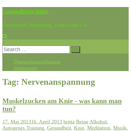
Gesundheits-Infos
Gesundheit, Ernährung, Fitness und Co.
×
Datenschutzerklärung
impressum
Tag: Nervenanspannung
Muskelzucken am Knie - was kann man
tun?
17. Mai 2013
16. April 2013
britta
Beine
Alkohol
,
Autogenes Training
,
Gesundheit
,
Knie
,
Meditation
,
Musik
,