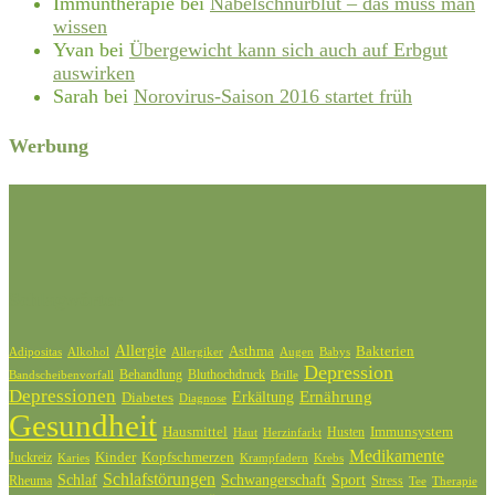
Immuntherapie
bei
Nabelschnurblut – das muss man
wissen
Yvan
bei
Übergewicht kann sich auch auf Erbgut
auswirken
Sarah
bei
Norovirus-Saison 2016 startet früh
Werbung
Schlagwörter
Allergie
Bakterien
Asthma
Adipositas
Alkohol
Allergiker
Augen
Babys
Depression
Behandlung
Bluthochdruck
Bandscheibenvorfall
Brille
Depressionen
Ernährung
Diabetes
Erkältung
Diagnose
Gesundheit
Hausmittel
Husten
Immunsystem
Haut
Herzinfarkt
Medikamente
Kinder
Kopfschmerzen
Juckreiz
Karies
Krampfadern
Krebs
Schlafstörungen
Schlaf
Schwangerschaft
Sport
Rheuma
Stress
Tee
Therapie