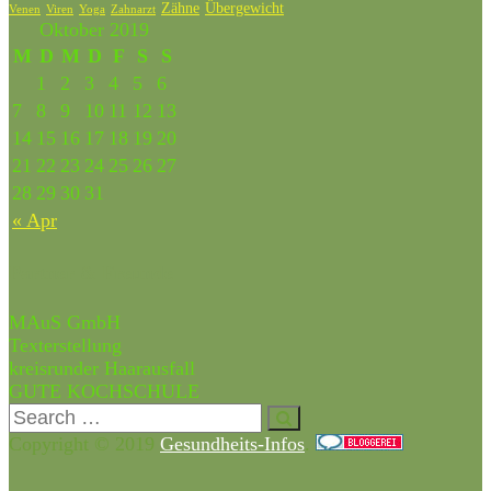
Zähne
Übergewicht
Venen
Zahnarzt
Viren
Yoga
Oktober 2019
M
D
M
D
F
S
S
1
2
3
4
5
6
7
8
9
10
11
12
13
14
15
16
17
18
19
20
21
22
23
24
25
26
27
28
29
30
31
« Apr
Partner & Freunde
MAuS GmbH
Texterstellung
kreisrunder Haarausfall
GUTE KOCHSCHULE
Copyright © 2019
Gesundheits-Infos
.