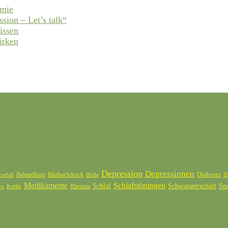
emie
ssion – Let’s talk“
issen
irken
Depression
Depressionen
Diabetes
Behandlung
Bluthochdruck
orfall
Brille
D
Medikamente
Schlafstörungen
Schlaf
Schwangerschaft
Sp
Krebs
Rheuma
rn