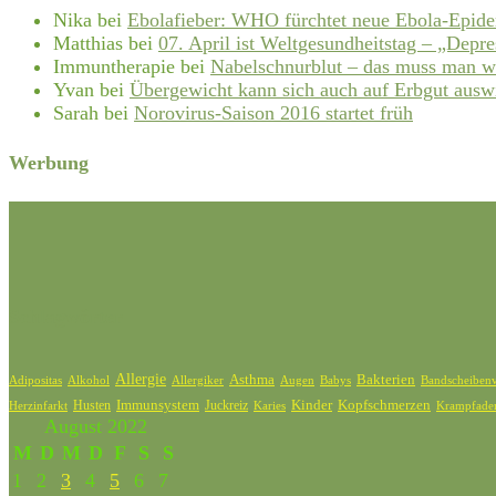
Nika
bei
Ebolafieber: WHO fürchtet neue Ebola-Epid
Matthias
bei
07. April ist Weltgesundheitstag – „Depre
Immuntherapie
bei
Nabelschnurblut – das muss man w
Yvan
bei
Übergewicht kann sich auch auf Erbgut ausw
Sarah
bei
Norovirus-Saison 2016 startet früh
Werbung
Schlagwörter
Allergie
Bakterien
Asthma
Adipositas
Alkohol
Allergiker
Bandscheibenv
Augen
Babys
Kinder
Kopfschmerzen
Husten
Immunsystem
Juckreiz
Karies
Krampfade
Herzinfarkt
August 2022
M
D
M
D
F
S
S
1
2
3
4
5
6
7