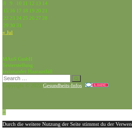
8
9
10
11
12
13
14
15
16
17
18
19
20
21
22
23
24
25
26
27
28
29
30
31
« Jul
Partner & Freunde
MAuS GmbH
Texterstellung
kreisrunder Haarausfall
Copyright © 2022
Gesundheits-Infos
.
Durch die weitere Nutzung der Seite stimmst du der Verwe