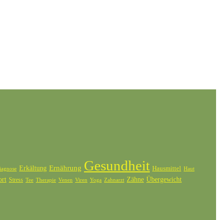
Gesundheit
Ernährung
Erkältung
Hausmittel
iagnose
Haut
ort
Zähne
Übergewicht
Stress
Tee
Therapie
Venen
Zahnarzt
Viren
Yoga