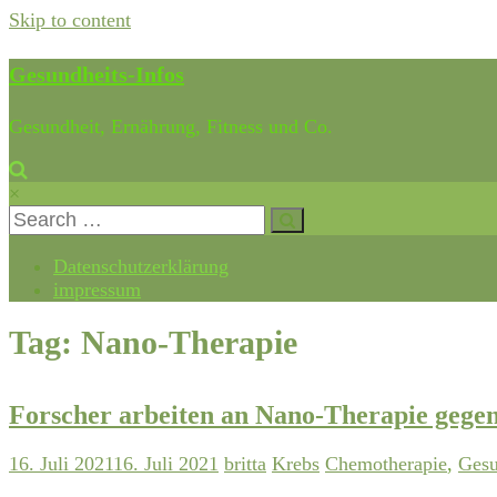
Skip to content
Gesundheits-Infos
Gesundheit, Ernährung, Fitness und Co.
×
Datenschutzerklärung
impressum
Tag: Nano-Therapie
Forscher arbeiten an Nano-Therapie gege
16. Juli 2021
16. Juli 2021
britta
Krebs
Chemotherapie
,
Gesu