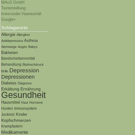
MAuS GmbH
Texterstellung
kreisrunder Haarausfall
Google+
Schlagworte
Allergie
Allergiker
Asthma
Antidepressiva
Atemwege
Augen
Babys
Bakterien
Bandscheibenvorfall
Behandlung
Bluthochdruck
Depression
Brille
Depressionen
Diabetes
Diagnose
Ernährung
Erkältung
Gesundheit
Hausmittel
Haut
Hormone
Husten
Immunsystem
Kinder
Juckreiz
Kopfschmerzen
Krampfadern
Medikamente