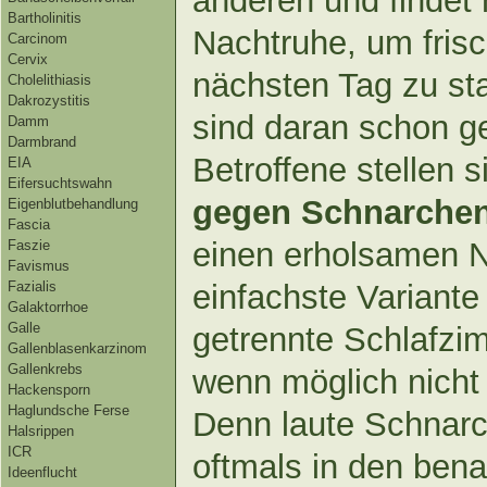
anderen und findet 
Bartholinitis
Nachtruhe, um frisc
Carcinom
Cervix
nächsten Tag zu st
Cholelithiasis
Dakrozystitis
sind daran schon ge
Damm
Darmbrand
Betroffene stellen 
EIA
Eifersuchtswahn
gegen Schnarche
Eigenblutbehandlung
Fascia
einen erholsamen N
Faszie
Favismus
einfachste Variante 
Fazialis
Galaktorrhoe
Galle
getrennte Schlafzi
Gallenblasenkarzinom
Gallenkrebs
wenn möglich nicht
Hackensporn
Haglundsche Ferse
Denn laute Schnar
Halsrippen
ICR
oftmals in den be
Ideenflucht