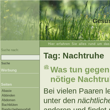
Gesun
Hier erfahren Sie alles rund um da
Suche nach:
Tag: Nachtruhe
Was tun gegen
Werbung
nötige Nachtru
Seiten
Bei vielen Paaren le
Abasie
Abbinden
unter den
nächtlic
Abdomen
Bachblüten
Bandscheibenvorfall