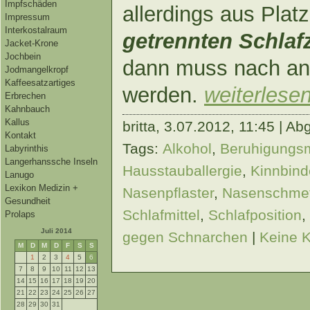
Impfschäden
allerdings aus Plat
Impressum
Interkostalraum
getrennten Schla
Jacket-Krone
Jochbein
dann muss nach an
Jodmangelkropf
Kaffeesatzartiges
werden.
weiterlese
Erbrechen
Kahnbauch
Kallus
britta,
3.07.2012, 11:45 | Ab
Kontakt
Tags:
Alkohol
,
Beruhigungsm
Labyrinthis
Langerhanssche Inseln
Hausstauballergie
,
Kinnbind
Lanugo
Lexikon Medizin +
Nasenpflaster
,
Nasenschmet
Gesundheit
Schlafmittel
,
Schlafposition
,
Prolaps
Juli 2014
gegen Schnarchen
|
Keine 
M
D
M
D
F
S
S
1
2
3
4
5
6
7
8
9
10
11
12
13
14
15
16
17
18
19
20
21
22
23
24
25
26
27
28
29
30
31