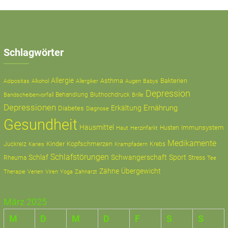
Schlagwörter
Allergie
Asthma
Bakterien
Adipositas
Alkohol
Allergiker
Augen
Babys
Depression
Behandlung
Bluthochdruck
Bandscheibenvorfall
Brille
Depressionen
Ernährung
Erkältung
Diabetes
Diagnose
Gesundheit
Hausmittel
Immunsystem
Husten
Haut
Herzinfarkt
Medikamente
Kinder
Kopfschmerzen
Juckreiz
Krampfadern
Krebs
Karies
Schlafstörungen
Schlaf
Schwangerschaft
Sport
Rheuma
Stress
Tee
Zähne
Übergewicht
Therapie
Zahnarzt
Venen
Viren
Yoga
März 2025
M
D
M
D
F
S
S