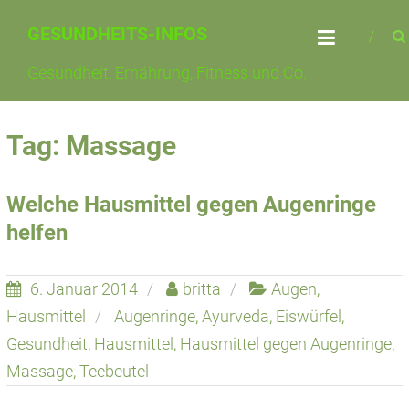
Skip
GESUNDHEITS-INFOS
to
content
Gesundheit, Ernährung, Fitness und Co.
Tag: Massage
Welche Hausmittel gegen Augenringe
helfen
6. Januar 2014
britta
Augen
,
Hausmittel
Augenringe
,
Ayurveda
,
Eiswürfel
,
Gesundheit
,
Hausmittel
,
Hausmittel gegen Augenringe
,
Massage
,
Teebeutel