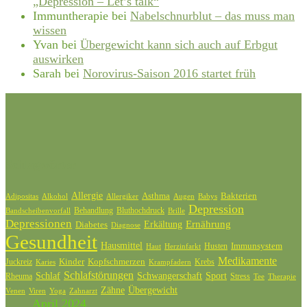
„Depression – Let’s talk“
Immuntherapie
bei
Nabelschnurblut – das muss man
wissen
Yvan
bei
Übergewicht kann sich auch auf Erbgut
auswirken
Sarah
bei
Norovirus-Saison 2016 startet früh
Schlagwörter
Allergie
Bakterien
Asthma
Adipositas
Alkohol
Allergiker
Augen
Babys
Depression
Behandlung
Bluthochdruck
Bandscheibenvorfall
Brille
Depressionen
Ernährung
Diabetes
Erkältung
Diagnose
Gesundheit
Hausmittel
Husten
Immunsystem
Haut
Herzinfarkt
Medikamente
Kinder
Kopfschmerzen
Juckreiz
Krebs
Karies
Krampfadern
Schlafstörungen
Schlaf
Schwangerschaft
Sport
Rheuma
Stress
Tee
Therapie
Zähne
Übergewicht
Venen
Zahnarzt
Viren
Yoga
April 2024