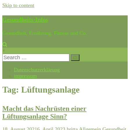
Skip to content
Gesundheits-Infos
Gesundheit, Ernährung, Fitness und Co.
×
Datenschutzerklärung
impressum
Tag: Lüftungsanlage
Macht das Nachrüsten einer
Lüftungsanlage Sinn?
18. August 2021
6. April 2023
britta
Allgemein
Gesundheit
,