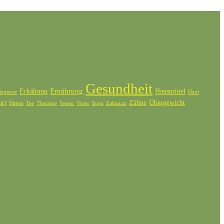
Gesundheit
Ernährung
Erkältung
Hausmittel
iagnose
Haut
ort
Zähne
Übergewicht
Stress
Tee
Therapie
Venen
Zahnarzt
Viren
Yoga