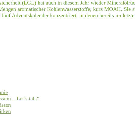
icherheit (LGL) hat auch in diesem Jahr wieder Mineralölrüc
engen aromatischer Kohlenwasserstoffe, kurz MOAH. Sie ste
e fünf Adventskalender konzentriert, in denen bereits im let
emie
ssion – Let’s talk“
issen
irken