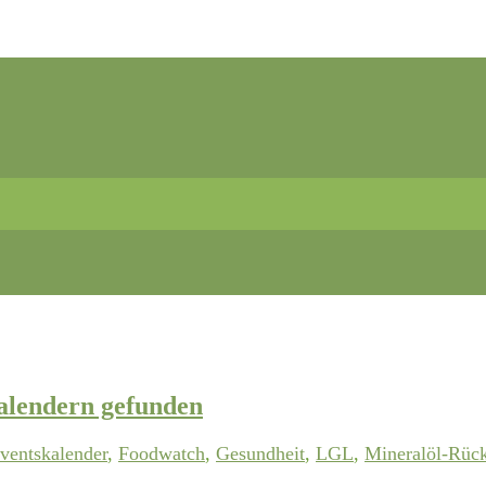
alendern gefunden
ventskalender
,
Foodwatch
,
Gesundheit
,
LGL
,
Mineralöl-Rüc