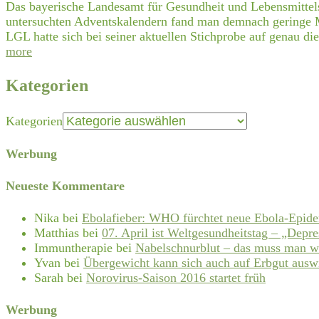
Das bayerische Landesamt für Gesundheit und Lebensmittels
untersuchten Adventskalendern fand man demnach geringe M
LGL hatte sich bei seiner aktuellen Stichprobe auf genau di
more
Kategorien
Kategorien
Werbung
Neueste Kommentare
Nika
bei
Ebolafieber: WHO fürchtet neue Ebola-Epid
Matthias
bei
07. April ist Weltgesundheitstag – „Depre
Immuntherapie
bei
Nabelschnurblut – das muss man w
Yvan
bei
Übergewicht kann sich auch auf Erbgut ausw
Sarah
bei
Norovirus-Saison 2016 startet früh
Werbung