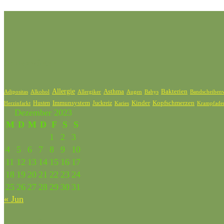
Schlagwörter
Allergie
Bakterien
Asthma
Adipositas
Alkohol
Allergiker
Bandscheibenv
Augen
Babys
Kinder
Kopfschmerzen
Husten
Immunsystem
Juckreiz
Karies
Krampfade
Herzinfarkt
Dezember 2023
M
D
M
D
F
S
S
1
2
3
4
5
6
7
8
9
10
11
12
13
14
15
16
17
18
19
20
21
22
23
24
25
26
27
28
29
30
31
« Jun
Partner & Freunde