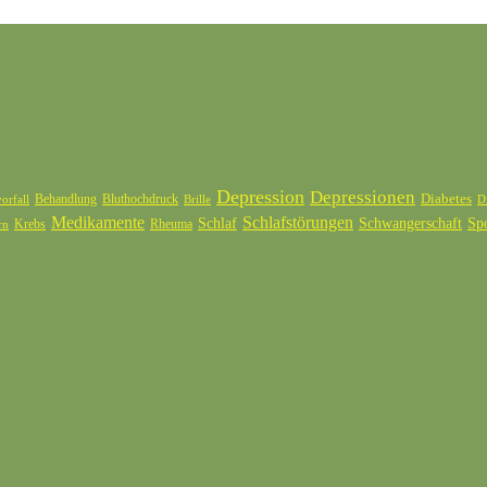
Depression
Depressionen
Diabetes
Behandlung
Bluthochdruck
orfall
Brille
D
Medikamente
Schlafstörungen
Schlaf
Schwangerschaft
Sp
Krebs
Rheuma
rn