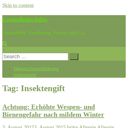
Skip to content
Gesundheits-Infos
Gesundheit, Ernährung, Fitness und Co.
×
Datenschutzerklärung
impressum
Tag: Insektengift
Achtung: Erhöhte Wespen- und
Bienengefahr nach mildem Winter
3. August 2015
3. August 2015
britta
Allergie
Allergie
,