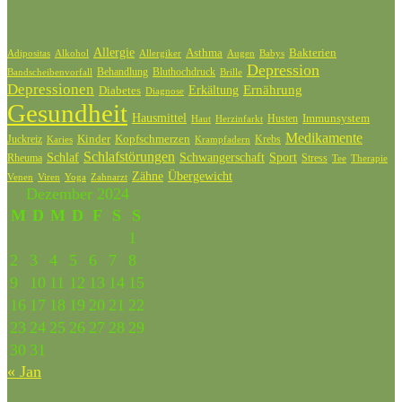
Schlagwörter
Allergie
Bakterien
Asthma
Adipositas
Alkohol
Allergiker
Augen
Babys
Depression
Behandlung
Bluthochdruck
Bandscheibenvorfall
Brille
Depressionen
Ernährung
Diabetes
Erkältung
Diagnose
Gesundheit
Hausmittel
Husten
Immunsystem
Haut
Herzinfarkt
Medikamente
Kinder
Kopfschmerzen
Juckreiz
Krebs
Karies
Krampfadern
Schlafstörungen
Schlaf
Schwangerschaft
Sport
Rheuma
Stress
Tee
Therapie
Zähne
Übergewicht
Venen
Zahnarzt
Viren
Yoga
Dezember 2024
M
D
M
D
F
S
S
1
2
3
4
5
6
7
8
9
10
11
12
13
14
15
16
17
18
19
20
21
22
23
24
25
26
27
28
29
30
31
« Jan