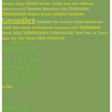
Allergie
Bakterien
Asthma
Adipositas
Alkohol
Allergiker
Augen
Babys
Depression
Behandlung
Bluthochdruck
Bandscheibenvorfall
Brille
Depressionen
Ernährung
Diabetes
Erkältung
Diagnose
Gesundheit
Hausmittel
Husten
Immunsystem
Haut
Herzinfarkt
Medikamente
Kinder
Kopfschmerzen
Juckreiz
Krebs
Karies
Krampfadern
Schlafstörungen
Schlaf
Schwangerschaft
Sport
Rheuma
Stress
Tee
Therapie
Zähne
Übergewicht
Venen
Zahnarzt
Viren
Yoga
Mai 2025
M
D
M
D
F
S
S
1
2
3
4
5
6
7
8
9
10
11
12
13
14
15
16
17
18
19
20
21
22
23
24
25
26
27
28
29
30
31
« Jan.
Partner & Freunde
MAuS GmbH