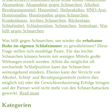
Akupunktur
,
Akupunktur gegen Schnarchen
,
Alkohol
,
Beruhigungsmittel
,
Hausmittel
,
Heilpraktiker
,
HNO-Arzt
,
Homöopathie
,
Homöopathie gegen Schnarchen
,
Krankenkasse
,
leichtes Schnarchen
,
Rückenlage
,
Schlafmittel
,
Schlafposition
,
Schnarchen
,
Seitenlage
,
Was
hilft gegen Schnarchen
Was hilft gegen Schnarchen, um wieder die
erholsame
Ruhe im eigenen Schlafzimmer
zu gewährleisten? Diese
Frage stellen sich unzählige Paare. Für das leichte
Schnarchen können bereits mit wenigen Mitteln große
Wirkungen erzielt werden. Allein die möglichst oft
wechselnde Schlafposition kann das Schnarchen
weitestgehend mindern. Ebenso kann der
Verzicht von
Alkohol, Schlaf- und Beruhigungsmitteln
(sofern dies
möglich ist) oder die Gewichtsreduzierung Erfolge bringen
und der Partner wird nicht mehr von den Schnarchattacken
geweckt.
Read more
Kategorien