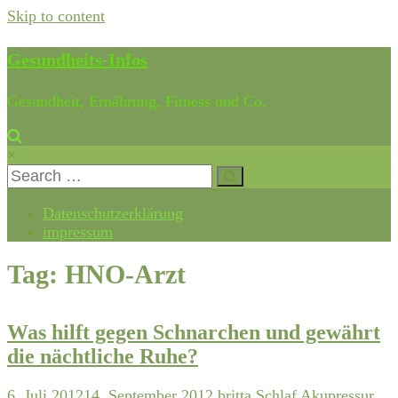
Skip to content
Gesundheits-Infos
Gesundheit, Ernährung, Fitness und Co.
×
Datenschutzerklärung
impressum
Tag: HNO-Arzt
Was hilft gegen Schnarchen und gewährt
die nächtliche Ruhe?
6. Juli 2012
14. September 2012
britta
Schlaf
Akupressur
,