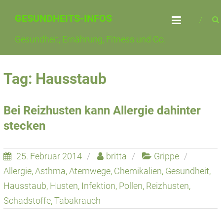
Skip
GESUNDHEITS-INFOS
to
content
Gesundheit, Ernährung, Fitness und Co.
Tag: Hausstaub
Bei Reizhusten kann Allergie dahinter
stecken
25. Februar 2014
britta
Grippe
Allergie
,
Asthma
,
Atemwege
,
Chemikalien
,
Gesundheit
,
Hausstaub
,
Husten
,
Infektion
,
Pollen
,
Reizhusten
,
Schadstoffe
,
Tabakrauch