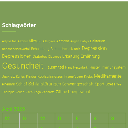
Schlagwörter
Allergie
Asthma
Bakterien
Adipositas
Alkohol
Allergiker
Augen
Babys
Depression
Behandlung
Bluthochdruck
Bandscheibenvorfall
Brille
Depressionen
Ernährung
Erkältung
Diabetes
Diagnose
Gesundheit
Hausmittel
Immunsystem
Husten
Haut
Herzinfarkt
Medikamente
Kinder
Kopfschmerzen
Juckreiz
Krampfadern
Krebs
Karies
Schlafstörungen
Schlaf
Schwangerschaft
Sport
Rheuma
Stress
Tee
Zähne
Übergewicht
Therapie
Zahnarzt
Venen
Viren
Yoga
April 2025
M
D
M
D
F
S
S