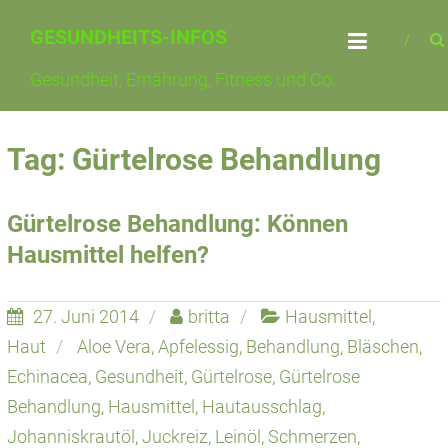
Skip
GESUNDHEITS-INFOS
to
content
Gesundheit, Ernährung, Fitness und Co.
Tag: Gürtelrose Behandlung
Gürtelrose Behandlung: Können
Hausmittel helfen?
27. Juni 2014
britta
Hausmittel
,
Haut
Aloe Vera
,
Apfelessig
,
Behandlung
,
Bläschen
,
Echinacea
,
Gesundheit
,
Gürtelrose
,
Gürtelrose
Behandlung
,
Hausmittel
,
Hautausschlag
,
Johanniskrautöl
,
Juckreiz
,
Leinöl
,
Schmerzen
,