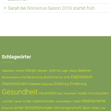
Sarah
bei
Norovirus-Saison 2016 startet früh
Schlagwörter
Allergie
Asthma
Bakterien
Adipositas
Alkohol
Allergiker
Augen
Babys
Depression
Behandlung
Bluthochdruck
Bandscheibenvorfall
Brille
Depressionen
Ernährung
Erkältung
Diabetes
Diagnose
Gesundheit
Hausmittel
Immunsystem
Husten
Haut
Herzinfarkt
Medikamente
Kinder
Kopfschmerzen
Juckreiz
Krampfadern
Krebs
Karies
Schlafstörungen
Schlaf
Schwangerschaft
Sport
Rheuma
Stress
Tee