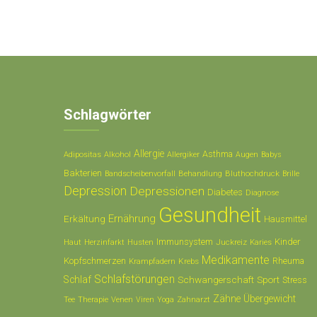
Schlagwörter
Allergie
Asthma
Adipositas
Alkohol
Allergiker
Augen
Babys
Bakterien
Behandlung
Bluthochdruck
Bandscheibenvorfall
Brille
Depression
Depressionen
Diabetes
Diagnose
Gesundheit
Ernährung
Erkältung
Hausmittel
Immunsystem
Kinder
Husten
Juckreiz
Haut
Herzinfarkt
Karies
Medikamente
Kopfschmerzen
Krampfadern
Krebs
Rheuma
Schlafstörungen
Schlaf
Schwangerschaft
Sport
Stress
Zähne
Übergewicht
Tee
Therapie
Zahnarzt
Venen
Viren
Yoga