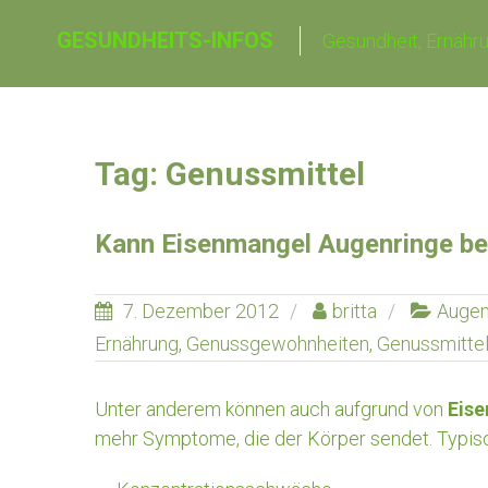
Skip
GESUNDHEITS-INFOS
Gesundheit, Ernähru
to
content
Tag: Genussmittel
Kann Eisenmangel Augenringe be
7. Dezember 2012
britta
Auge
Ernährung
,
Genussgewohnheiten
,
Genussmitte
Unter anderem können auch aufgrund von
Eis
mehr Symptome, die der Körper sendet. Typis