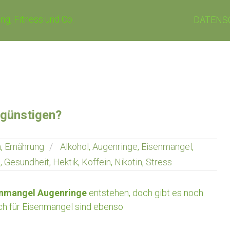
ng, Fitness und Co.
DATENS
günstigen?
n
,
Ernährung
Alkohol
,
Augenringe
,
Eisenmangel
,
l
,
Gesundheit
,
Hektik
,
Koffein
,
Nikotin
,
Stress
enmangel Augenringe
entstehen, doch gibt es noch
ch für Eisenmangel sind ebenso