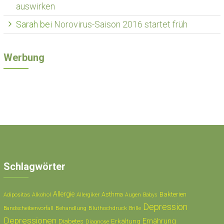
auswirken
Sarah
bei
Norovirus-Saison 2016 startet früh
Werbung
Schlagwörter
Allergie
Asthma
Bakterien
Adipositas
Alkohol
Allergiker
Augen
Babys
Depression
Behandlung
Bluthochdruck
Bandscheibenvorfall
Brille
Depressionen
Ernährung
Erkältung
Diabetes
Diagnose