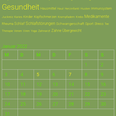
Gesundheit
Hausmittel
Immunsystem
Husten
Haut
Herzinfarkt
Medikamente
Kinder
Kopfschmerzen
Juckreiz
Krampfadern
Krebs
Karies
Schlafstörungen
Schlaf
Schwangerschaft
Sport
Rheuma
Stress
Tee
Zähne
Übergewicht
Therapie
Zahnarzt
Venen
Viren
Yoga
Januar 2022
M
D
M
D
F
S
S
1
2
3
4
5
6
7
8
9
10
11
12
13
14
15
16
17
18
19
20
21
22
23
24
25
26
27
28
29
30
31