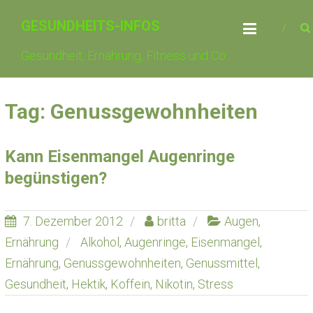
Skip
GESUNDHEITS-INFOS
to
content
Gesundheit, Ernährung, Fitness und Co.
Tag: Genussgewohnheiten
Kann Eisenmangel Augenringe
begünstigen?
7. Dezember 2012
britta
Augen
,
Ernährung
Alkohol
,
Augenringe
,
Eisenmangel
,
Ernährung
,
Genussgewohnheiten
,
Genussmittel
,
Gesundheit
,
Hektik
,
Koffein
,
Nikotin
,
Stress