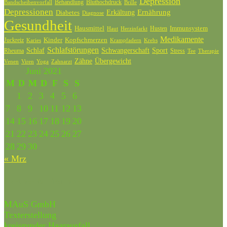
Depression
Behandlung
Bluthochdruck
Bandscheibenvorfall
Brille
Depressionen
Ernährung
Diabetes
Erkältung
Diagnose
Gesundheit
Hausmittel
Husten
Immunsystem
Haut
Herzinfarkt
Medikamente
Kinder
Kopfschmerzen
Juckreiz
Karies
Krampfadern
Krebs
Schlafstörungen
Schlaf
Schwangerschaft
Sport
Rheuma
Stress
Tee
Therapie
Zähne
Übergewicht
Venen
Zahnarzt
Viren
Yoga
Juni 2021
M
D
M
D
F
S
S
1
2
3
4
5
6
7
8
9
10
11
12
13
14
15
16
17
18
19
20
21
22
23
24
25
26
27
28
29
30
« Mrz
Partner & Freunde
MAuS GmbH
Texterstellung
kreisrunder Haarausfall