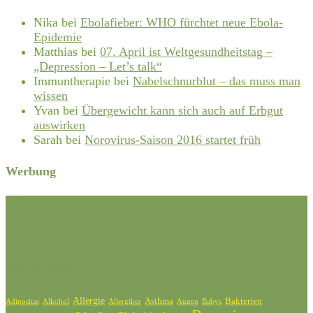
Nika
bei
Ebolafieber: WHO fürchtet neue Ebola-
Epidemie
Matthias
bei
07. April ist Weltgesundheitstag –
„Depression – Let’s talk“
Immuntherapie
bei
Nabelschnurblut – das muss man
wissen
Yvan
bei
Übergewicht kann sich auch auf Erbgut
auswirken
Sarah
bei
Norovirus-Saison 2016 startet früh
Werbung
Schlagwörter
Allergie
Bakterien
Asthma
Adipositas
Alkohol
Allergiker
Augen
Babys