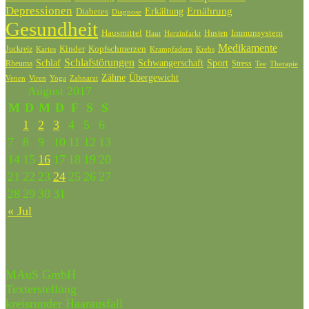
Depressionen
Ernährung
Diabetes
Erkältung
Diagnose
Gesundheit
Hausmittel
Husten
Immunsystem
Haut
Herzinfarkt
Medikamente
Kinder
Kopfschmerzen
Juckreiz
Karies
Krampfadern
Krebs
Schlafstörungen
Schlaf
Schwangerschaft
Sport
Rheuma
Stress
Tee
Therapie
Zähne
Übergewicht
Venen
Zahnarzt
Viren
Yoga
August 2017
M
D
M
D
F
S
S
1
2
3
4
5
6
7
8
9
10
11
12
13
14
15
16
17
18
19
20
21
22
23
24
25
26
27
28
29
30
31
« Jul
Partner & Freunde
MAuS GmbH
Texterstellung
kreisrunder Haarausfall