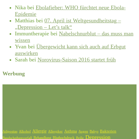
Nika
bei
Ebolafieber: WHO fürchtet neue Ebola-
Epidemie
Matthias
bei
07. April ist Weltgesundheitstag –
„Depression – Let’s talk“
Immuntherapie
bei
Nabelschnurblut – das muss man
wissen
Yvan
bei
Übergewicht kann sich auch auf Erbgut
auswirken
Sarah
bei
Norovirus-Saison 2016 startet früh
Werbung
Schlagwörter
Allergie
Bakterien
Asthma
Adipositas
Alkohol
Allergiker
Augen
Babys
Depression
Behandlung
Bluthochdruck
Bandscheibenvorfall
Brille