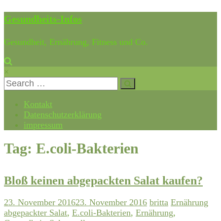
Gesundheits-Infos
Gesundheit, Ernährung, Fitness und Co.
×
Kontakt
Datenschutzerklärung
impressum
Tag: E.coli-Bakterien
Bloß keinen abgepackten Salat kaufen?
23. November 2016
23. November 2016
britta
Ernährung
abgepackter Salat
,
E.coli-Bakterien
,
Ernährung
,