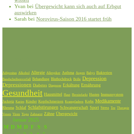
Yvan
bei
Übergewicht kann sich auch auf Erbgut
auswirken
Sarah
bei
Norovirus-Saison 2016 startet früh
Schlagwörter
Allergie
Bakterien
Asthma
Adipositas
Alkohol
Allergiker
Augen
Babys
Depression
Behandlung
Bluthochdruck
Bandscheibenvorfall
Brille
Depressionen
Ernährung
Diabetes
Erkältung
Diagnose
Gesundheit
Hausmittel
Husten
Immunsystem
Haut
Herzinfarkt
Medikamente
Kinder
Kopfschmerzen
Juckreiz
Krebs
Karies
Krampfadern
Schlafstörungen
Schlaf
Schwangerschaft
Sport
Rheuma
Stress
Tee
Therapie
Zähne
Übergewicht
Venen
Zahnarzt
Viren
Yoga
Januar 2025
M
D
M
D
F
S
S