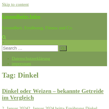
Skip to content
Gesundheits-Infos
Gesundheit, Ernährung, Fitness und Co.
×
Datenschutzerklärung
impressum
Tag: Dinkel
Dinkel oder Weizen – bekannte Getreide
im Vergleich
2. Januar 2024
2. Januar 2024
britta
Ernährung
Dinkel
,