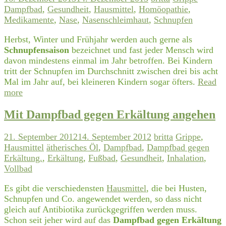
Dampfbad
,
Gesundheit
,
Hausmittel
,
Homöopathie
,
Medikamente
,
Nase
,
Nasenschleimhaut
,
Schnupfen
Herbst, Winter und Frühjahr werden auch gerne als
Schnupfensaison
bezeichnet und fast jeder Mensch wird
davon mindestens einmal im Jahr betroffen. Bei Kindern
tritt der Schnupfen im Durchschnitt zwischen drei bis acht
Mal im Jahr auf, bei kleineren Kindern sogar öfters.
Read
more
Mit Dampfbad gegen Erkältung angehen
21. September 2012
14. September 2012
britta
Grippe
,
Hausmittel
ätherisches Öl
,
Dampfbad
,
Dampfbad gegen
Erkältung.
,
Erkältung
,
Fußbad
,
Gesundheit
,
Inhalation
,
Vollbad
Es gibt die verschiedensten
Hausmittel
, die bei Husten,
Schnupfen und Co. angewendet werden, so dass nicht
gleich auf Antibiotika zurückgegriffen werden muss.
Schon seit jeher wird auf das
Dampfbad gegen Erkältung