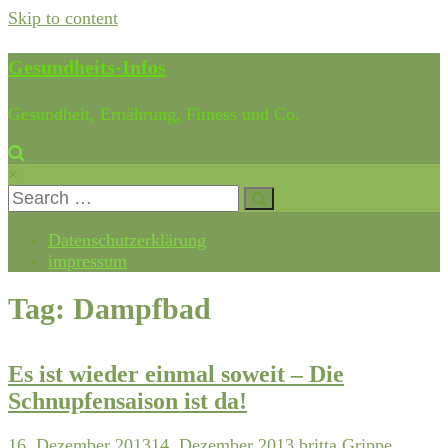
Skip to content
Gesundheits-Infos
Gesundheit, Ernährung, Fitness und Co.
×
Datenschutzerklärung
impressum
Tag: Dampfbad
Es ist wieder einmal soweit – Die
Schnupfensaison ist da!
16. Dezember 2013
14. Dezember 2013
britta
Grippe