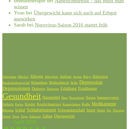
Immuntherapie
bei
Nabelschnurblut – das muss man
wissen
Yvan
bei
Übergewicht kann sich auch auf Erbgut
auswirken
Sarah
bei
Norovirus-Saison 2016 startet früh
Schlagwörter
Allergie
Bakterien
Asthma
Adipositas
Alkohol
Allergiker
Augen
Babys
Depression
Behandlung
Bluthochdruck
Bandscheibenvorfall
Brille
Depressionen
Ernährung
Diabetes
Erkältung
Diagnose
Gesundheit
Hausmittel
Husten
Immunsystem
Haut
Herzinfarkt
Medikamente
Kinder
Kopfschmerzen
Juckreiz
Krebs
Karies
Krampfadern
Schlafstörungen
Schlaf
Schwangerschaft
Sport
Rheuma
Stress
Tee
Therapie
Zähne
Übergewicht
Venen
Zahnarzt
Viren
Yoga
April 2024
M
D
M
D
F
S
S