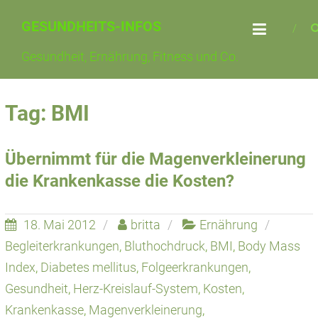
Skip
GESUNDHEITS-INFOS
to
content
Gesundheit, Ernährung, Fitness und Co.
Tag: BMI
Übernimmt für die Magenverkleinerung
die Krankenkasse die Kosten?
18. Mai 2012
britta
Ernährung
Begleiterkrankungen
,
Bluthochdruck
,
BMI
,
Body Mass
Index
,
Diabetes mellitus
,
Folgeerkrankungen
,
Gesundheit
,
Herz-Kreislauf-System
,
Kosten
,
Krankenkasse
,
Magenverkleinerung
,