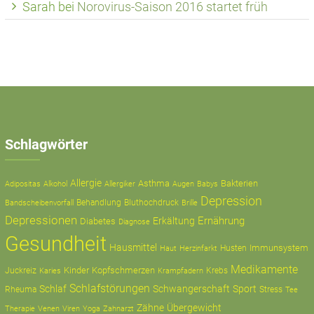
Sarah
bei
Norovirus-Saison 2016 startet früh
Schlagwörter
Allergie
Asthma
Bakterien
Adipositas
Alkohol
Allergiker
Augen
Babys
Depression
Behandlung
Bluthochdruck
Bandscheibenvorfall
Brille
Depressionen
Ernährung
Erkältung
Diabetes
Diagnose
Gesundheit
Hausmittel
Immunsystem
Husten
Haut
Herzinfarkt
Medikamente
Kinder
Kopfschmerzen
Juckreiz
Krampfadern
Krebs
Karies
Schlafstörungen
Schlaf
Schwangerschaft
Sport
Rheuma
Stress
Tee
Zähne
Übergewicht
Therapie
Zahnarzt
Venen
Viren
Yoga