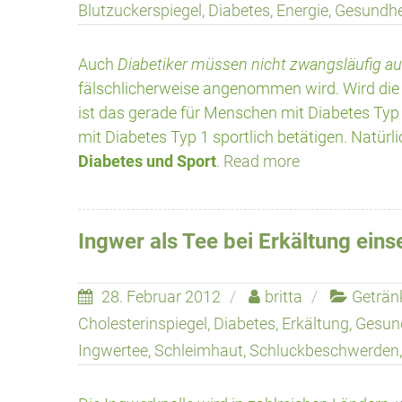
Blutzuckerspiegel
,
Diabetes
,
Energie
,
Gesundhe
Auch
Diabetiker müssen nicht zwangsläufig auf
fälschlicherweise angenommen wird. Wird die 
ist das gerade für Menschen mit Diabetes Typ 
mit Diabetes Typ 1 sportlich betätigen. Natür
Diabetes und Sport
.
Read more
Ingwer als Tee bei Erkältung eins
28. Februar 2012
britta
Geträn
Cholesterinspiegel
,
Diabetes
,
Erkältung
,
Gesun
Ingwertee
,
Schleimhaut
,
Schluckbeschwerden