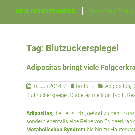
Skip
GESUNDHEITS-INFOS
Gesundheit, Ernähru
to
content
Tag: Blutzuckerspiegel
Adipositas bringt viele Folgeerk
8. Juli 2014
britta
Adipositas
,
D
Blutzuckerspiegel
,
Diabetes mellitus Typ II
,
Ges
Adipositas
, die Fettsucht, gehört zu den Erkra
sondern ebenfalls eine Reihe von Folgeerkran
Metabolischen Syndrom
bis hin zu Hauterkr