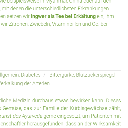
 wie beispielsweise in Myanmar, China oder auf den
n, mit denen die unterschiedlichsten Erkrankungen
en setzen wir
Ingwer als Tee bei Erkältung
ein, ihm
ir Zitronen, Zwiebeln, Vitaminpillen und Co. bei
llgemein
,
Diabetes
Bittergurke
,
Blutzuckerspiegel
,
erkalkung der Arterien
zliche Medizin
durchaus etwas bewirken kann. Dieses
es Gemüse, das zur Familie der Kürbisgewächse zählt,
lkunst des Ayurveda
gerne eingesetzt, um Patienten mit
enschaftler herausgefunden, dass an der Wirksamkeit