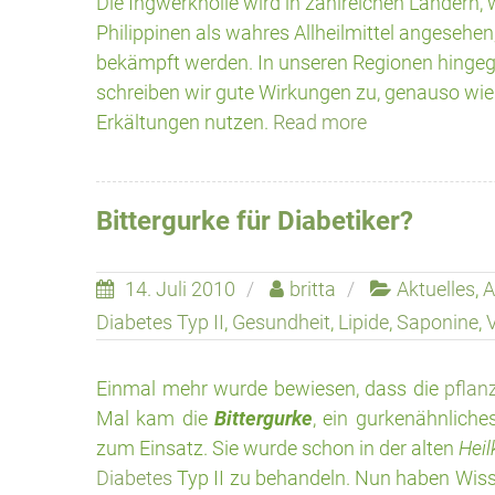
Die Ingwerknolle wird in zahlreichen Ländern,
Philippinen als wahres Allheilmittel angesehe
bekämpft werden. In unseren Regionen hingeg
schreiben wir gute Wirkungen zu, genauso wie w
Erkältungen nutzen.
Read more
Bittergurke für Diabetiker?
14. Juli 2010
britta
Aktuelles
,
A
Diabetes Typ II
,
Gesundheit
,
Lipide
,
Saponine
,
V
Einmal mehr wurde bewiesen, dass die
pflan
Mal kam die
Bittergurke
, ein gurkenähnlich
zum Einsatz. Sie wurde schon in der alten
Hei
Diabetes
Typ II zu behandeln. Nun haben Wiss