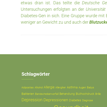
etwas dran ist. Das teilte die
Deutsche Ge
Untersuchungen erfolgten an der
Universität
Diabetes-Gen in sich. Eine Gruppe wurde mit B
weniger an Gewicht zu und auch der
Blutzuck
Schlagwörter
Allergie
Asthma
Adipositas
Alkohol
Allergiker
Augen
Babys
Bakterien
Behandlung
Bluthochdruck
Bandscheibenvorfall
Brille
Depression
Depressionen
Diabetes
Diagnose