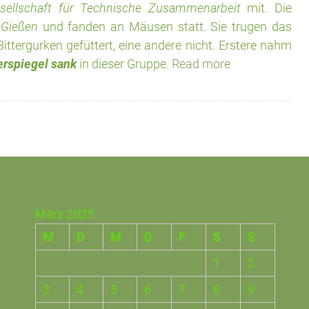
sellschaft für Technische Zusammenarbeit
mit. Die
 Gießen
und fanden an Mäusen statt. Sie trugen das
ittergurken gefüttert, eine andere nicht. Erstere nahm
erspiegel sank
in dieser Gruppe.
Read more
März 2025
M
D
M
D
F
S
S
1
2
3
4
5
6
7
8
9