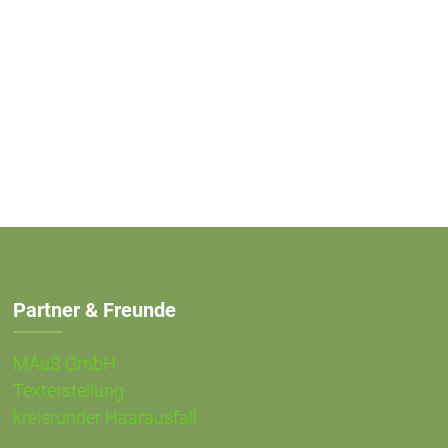
Partner & Freunde
MAuS GmbH
Texterstellung
kreisrunder Haarausfall