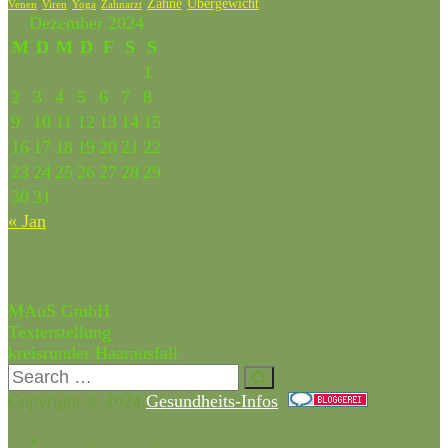
Zähne
Übergewicht
Venen
Zahnarzt
Viren
Yoga
Dezember 2024
M
D
M
D
F
S
S
1
2
3
4
5
6
7
8
9
10
11
12
13
14
15
16
17
18
19
20
21
22
23
24
25
26
27
28
29
30
31
« Jan
Partner & Freunde
MAuS GmbH
Texterstellung
kreisrunder Haarausfall
Copyright © 2024
Gesundheits-Infos
.
Datenschutzerklärung