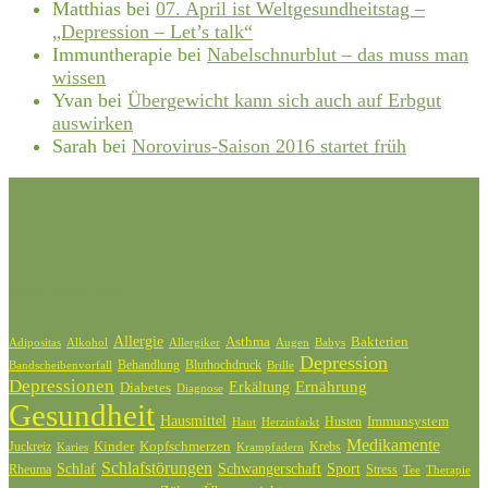
Matthias
bei
07. April ist Weltgesundheitstag –
„Depression – Let’s talk“
Immuntherapie
bei
Nabelschnurblut – das muss man
wissen
Yvan
bei
Übergewicht kann sich auch auf Erbgut
auswirken
Sarah
bei
Norovirus-Saison 2016 startet früh
Schlagwörter
Allergie
Bakterien
Asthma
Adipositas
Alkohol
Allergiker
Augen
Babys
Depression
Behandlung
Bluthochdruck
Bandscheibenvorfall
Brille
Depressionen
Ernährung
Diabetes
Erkältung
Diagnose
Gesundheit
Hausmittel
Husten
Immunsystem
Haut
Herzinfarkt
Medikamente
Kinder
Kopfschmerzen
Juckreiz
Krebs
Karies
Krampfadern
Schlafstörungen
Schlaf
Schwangerschaft
Sport
Rheuma
Stress
Tee
Therapie