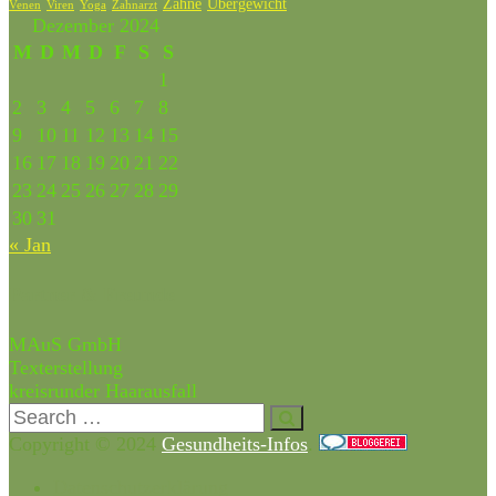
Zähne
Übergewicht
Venen
Zahnarzt
Viren
Yoga
Dezember 2024
M
D
M
D
F
S
S
1
2
3
4
5
6
7
8
9
10
11
12
13
14
15
16
17
18
19
20
21
22
23
24
25
26
27
28
29
30
31
« Jan
Partner & Freunde
MAuS GmbH
Texterstellung
kreisrunder Haarausfall
Copyright © 2024
Gesundheits-Infos
.
Datenschutzerklärung