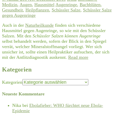
Medizin
,
Augen
,
Hausmittel
Augenringe
,
Bachblüten
,
Gesundheit
,
Heilpflanzen
,
Schüssler Salze
,
Schüssler Salze
gegen Augenringe
Auch in der
Naturheilkunde
finden sich verschiedene
Hausmittel gegen Augenringe, so wie mit den Schüssler
Salzen. Mit den
Schüssler Salzen können Augenringe
selbst behandelt werden, sofern der Blick in den Spiegel
verrät, welcher Mineralstoffmangel vorliegt. Wer sich
unsicher ist, sollte einen Heilpraktiker aufsuchen, der sich
mit der Antlitzdiagnostik auskennt.
Read more
Kategorien
Kategorien
Neueste Kommentare
Nika
bei
Ebolafieber: WHO fürchtet neue Ebola-
Epidemie