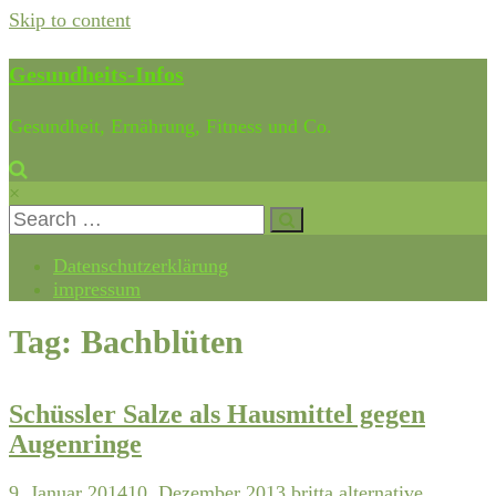
Skip to content
Gesundheits-Infos
Gesundheit, Ernährung, Fitness und Co.
×
Datenschutzerklärung
impressum
Tag: Bachblüten
Schüssler Salze als Hausmittel gegen
Augenringe
9. Januar 2014
10. Dezember 2013
britta
alternative