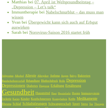
Matthias
bei
07. April ist Weltgesundheitstag –
„Depression – Let’s talk“
Immuntherapie
bei
Nabelschnurblut – das muss man
wissen
Yvan
bei
Übergewicht kann sich auch auf Erbgut
auswirken
Sarah
bei
Norovirus-Saison 2016 startet früh
Schlagwörter
Allergie
Bakterien
Asthma
Adipositas
Alkohol
Allergiker
Augen
Babys
Depression
Behandlung
Bluthochdruck
Bandscheibenvorfall
Brille
Depressionen
Ernährung
Diabetes
Erkältung
Diagnose
Gesundheit
Hausmittel
Husten
Immunsystem
Haut
Herzinfarkt
Medikamente
Kinder
Kopfschmerzen
Juckreiz
Krebs
Karies
Krampfadern
Schlafstörungen
Schlaf
Schwangerschaft
Sport
Rheuma
Stress
Tee
Therapie