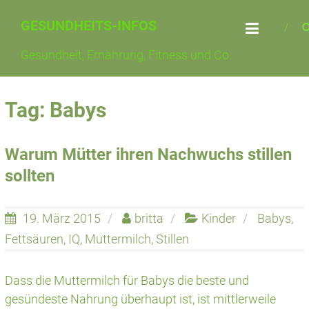
Skip
GESUNDHEITS-INFOS
to
content
Gesundheit, Ernährung, Fitness und Co.
Tag: Babys
Warum Mütter ihren Nachwuchs stillen
sollten
19. März 2015
britta
Kinder
Babys
,
Fettsäuren
,
IQ
,
Muttermilch
,
Stillen
Dass die Muttermilch für Babys die beste und
gesündeste Nahrung überhaupt ist, ist mittlerweile