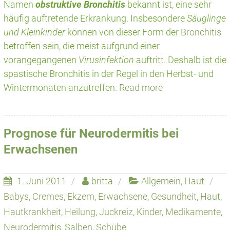
Namen
obstruktive Bronchitis
bekannt ist, eine sehr
häufig auftretende Erkrankung. Insbesondere
Säuglinge
und Kleinkinder
können von dieser Form der
Bronchitis
betroffen sein, die meist aufgrund einer
vorangegangenen
Virusinfektion
auftritt. Deshalb ist die
spastische Bronchitis in der Regel in den Herbst- und
Wintermonaten anzutreffen.
Read more
Prognose für Neurodermitis bei
Erwachsenen
1. Juni 2011
britta
Allgemein
,
Haut
Babys
,
Cremes
,
Ekzem
,
Erwachsene
,
Gesundheit
,
Haut
,
Hautkrankheit
,
Heilung
,
Juckreiz
,
Kinder
,
Medikamente
,
Neurodermitis
,
Salben
,
Schübe