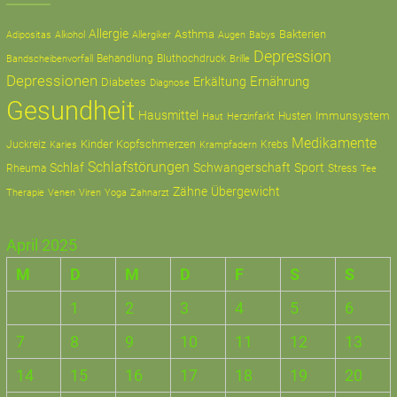
Allergie
Asthma
Bakterien
Adipositas
Alkohol
Allergiker
Augen
Babys
Depression
Behandlung
Bluthochdruck
Bandscheibenvorfall
Brille
Depressionen
Ernährung
Erkältung
Diabetes
Diagnose
Gesundheit
Hausmittel
Immunsystem
Husten
Haut
Herzinfarkt
Medikamente
Kinder
Kopfschmerzen
Juckreiz
Krampfadern
Krebs
Karies
Schlafstörungen
Schlaf
Schwangerschaft
Sport
Rheuma
Stress
Tee
Zähne
Übergewicht
Therapie
Zahnarzt
Venen
Viren
Yoga
April 2025
M
D
M
D
F
S
S
1
2
3
4
5
6
7
8
9
10
11
12
13
14
15
16
17
18
19
20