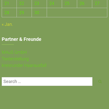
21
22
23
24
25
26
27
28
29
30
« Jan.
Partner & Freunde
MAuS GmbH
Texterstellung
kreisrunder Haarausfall